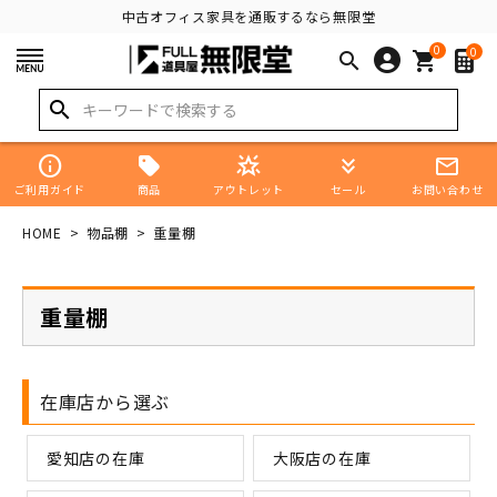
中古オフィス家具を通販するなら無限堂
0
0
search
shopping_cart
search
info
star_shine
keyboard_double_arrow_down
mail_outline
商品
ご利用ガイド
アウトレット
セール
お問い合わせ
HOME
物品棚
重量棚
重量棚
在庫店から選ぶ
愛知店の在庫
大阪店の在庫