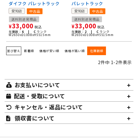
ダイフク パレットラック
パレットラック
愛知店
愛知店
中古品
中古品
送料別途見積品
送料別途見積品
33,000
33,000
¥
¥
税込
税込
在庫数：
6 |
C
ランク
在庫数：
2 |
C
ランク
W2650xD1008xH5515mm
W2650xD1008xH5515mm
並び替え
新着順
価格が安い順
価格が高い順
在庫数順
2
件中
1
-
2
件表示
お支払いについて
配送・受取について
キャンセル・返品について
領収書について