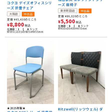
コクヨ デイズオフィスシリ
ーズ 座椅子
ーズ 折畳チェア
東京町田店
中古品
大阪店
中古品
定価
¥
86,020
のところ
定価
¥
45,430
のところ
5,500
¥
税込
8,800
¥
税込
在庫数：
6 |
A
ランク
W450xD540xH470mm
在庫数：
1 |
A
ランク
W595(210)xD605xH855mm
★2025年製★
Ritzwell(リッツウェル) ダ