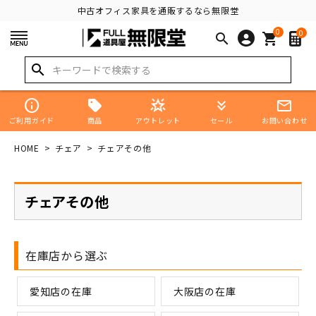
中古オフィス家具を通販するなら無限堂
0
0
search
shopping_cart
search
info
star_shine
keyboard_double_arrow_down
mail_outline
商品
ご利用ガイド
アウトレット
セール
お問い合わせ
HOME
チェア
チェアその他
チェアその他
在庫店から選ぶ
愛知店の在庫
大阪店の在庫