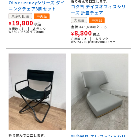
折り畳んで自立します。
Oliver ecozyシリーズ ダイ
コクヨ デイズオフィスシリ
ニングチェア3脚セット
ーズ 折畳チェア
東京町田店
中古品
大阪店
中古品
19,800
¥
税込
定価
¥
45,430
のところ
在庫数：
1 |
A
ランク
8,800
W560xD550xH770mm
¥
税込
在庫数：
2 |
A
ランク
W595(210)xD605xH855mm
折り畳んで自立します。
相合家具 エレファントシリ