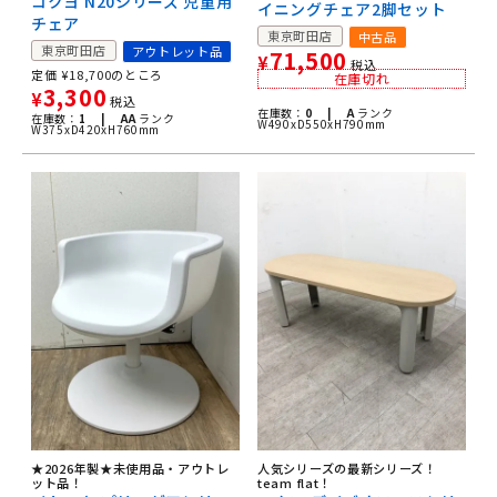
コクヨ N20シリーズ 児童用
イニングチェア2脚セット
チェア
東京町田店
中古品
東京町田店
アウトレット品
71,500
¥
税込
定価
¥
18,700
のところ
在庫切れ
3,300
¥
税込
在庫数：
0 |
A
ランク
在庫数：
1 |
AA
ランク
W490xD550xH790mm
W375xD420xH760mm
★2026年製★未使用品・アウトレ
人気シリーズの最新シリーズ！
ット品！
team flat！