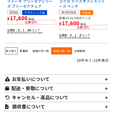
イトーキ プリーゼアシリー
コクヨ デイズオフィスシリ
ズ プリーゼアチェア
ーズ ベンチ
愛知店
東京町田店
アウトレット品
中古品
17,600
¥
定価
¥
116,050
のところ
税込
17,600
在庫切れ
¥
税込
在庫切れ
在庫数：
0 |
AA
ランク
W540xD505xH555-655mm
在庫数：
0 |
A
ランク
W1200xD400xH420mm
並び替え
新着順
価格が安い順
価格が高い順
在庫数順
10
件中
1
-
10
件表示
お支払いについて
配送・受取について
キャンセル・返品について
領収書について