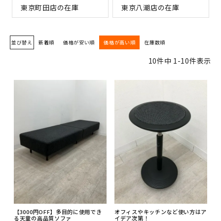
東京町田店の在庫
東京八潮店の在庫
並び替え
新着順
価格が安い順
価格が高い順
在庫数順
10
件中
1
-
10
件表示
【3000円OFF】多目的に使用でき
オフィスやキッチンなど使い方はア
る天童の高品質ソファ
イデア次第！