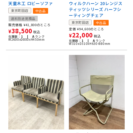
天童木工 ロビーソファ
ウィルクハーン 20レンジス
ティッツシリーズ ハーフシ
東京町田店
中古品
ーティングチェア
送料別途見積品
東京町田店
中古品
販売価格
¥
41,800
のところ
38,500
定価
¥
94,600
のところ
¥
税込
22,000
¥
税込
在庫数：
1 |
A
ランク
W2600xD800xH450mm
在庫数：
1 |
A
ランク
W310xD310xH630-880mm