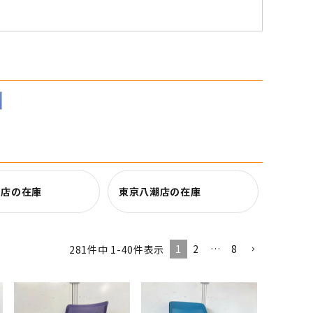
田店の在庫
東京八潮店の在庫
1
2
…
8
281
件中
1
-
40
件表示