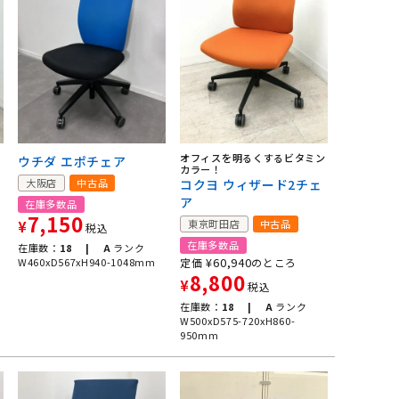
オフィスを明るくするビタミン
ウチダ エポチェア
カラー！
大阪店
中古品
コクヨ ウィザード2チェ
ア
在庫多数品
7,150
東京町田店
中古品
¥
税込
在庫多数品
在庫数：
18 |
A
ランク
¥
60,940
W460xD567xH940-1048mm
定価
のところ
8,800
¥
税込
在庫数：
18 |
A
ランク
W500xD575-720xH860-
950mm