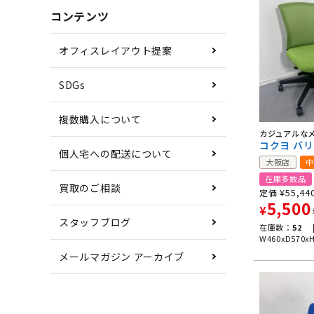
コンテンツ
オフィスレイアウト提案
SDGs
複数購入について
カジュアルな
コクヨ バ
個人宅への配送について
大阪店
中
在庫多数品
買取のご相談
¥
55,44
定価
5,500
¥
スタッフブログ
在庫数：
52 
W460xD570x
メールマガジン アーカイブ