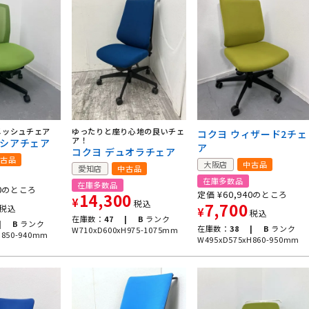
メッシュチェア
ゆったりと座り心地の良いチェ
コクヨ ウィザード2チェ
ア！
リシアチェア
ア
コクヨ デュオラチェア
古品
大阪店
中古品
愛知店
中古品
在庫多数品
在庫多数品
0
のところ
¥
60,940
定価
のところ
14,300
¥
税込
7,700
税込
¥
税込
在庫数：
47 |
B
ランク
|
B
ランク
在庫数：
38 |
B
ランク
W710xD600xH975-1075mm
H850-940mm
W495xD575xH860-950mm