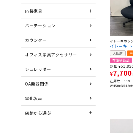
応接家具
パーテーション
カウンター
イトーキのシ
イトーキ 
大阪店
中
オフィス家具アクセサリー
在庫多数品
¥
51,92
定価
シュレッダー
7,700
¥
在庫数：
119
OA機器関係
W450xD545x
電化製品
店舗から選ぶ