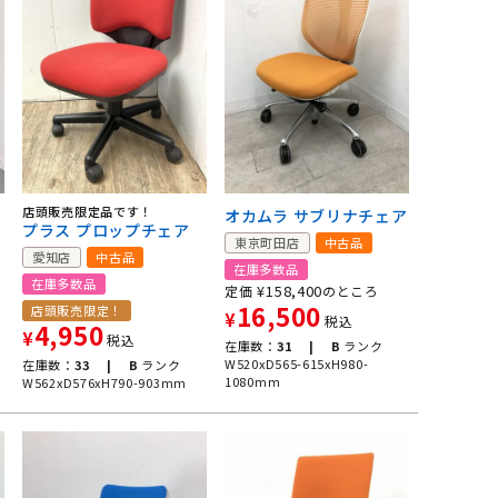
店頭販売限定品です！
オカムラ サブリナチェア
プラス プロップチェア
東京町田店
中古品
愛知店
中古品
在庫多数品
在庫多数品
¥
158,400
定価
のところ
16,500
店頭販売限定！
¥
税込
4,950
¥
税込
在庫数：
31 |
B
ランク
W520xD565-615xH980-
在庫数：
33 |
B
ランク
1080mm
W562xD576xH790-903mm