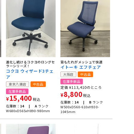
進化し続けるコクヨのロングセ
背もたれがメッシュで快適
ラーシリーズ！
イトーキ エフチェア
コクヨ ウィザード3チェ
大阪店
中古品
ア
在庫多数品
東京八潮店
中古品
¥
113,410
定価
のところ
在庫多数品
8,800
¥
税込
15,400
¥
税込
在庫数：
14 |
B
ランク
在庫数：
14 |
A
ランク
W500xD560-610xH930-
W680xD565xH890-980mm
1045mm