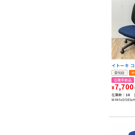
イトーキ 
愛知店
中
在庫多数品
7,700
¥
在庫数：
10 
W445xD585x