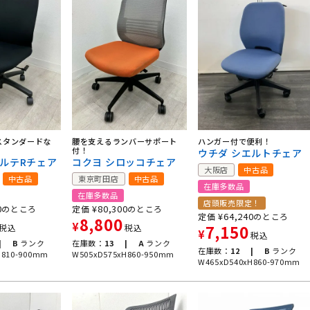
スタンダードな
腰を支えるランバーサポート
ハンガー付で便利！
付！
ウチダ シエルトチェア
トルテRチェア
コクヨ シロッコチェア
大阪店
中古品
中古品
東京町田店
中古品
在庫多数品
在庫多数品
店頭販売限定！
0
¥
80,300
のところ
定価
のところ
¥
64,240
定価
のところ
8,800
¥
7,150
税込
税込
¥
税込
|
B
ランク
在庫数：
13 |
A
ランク
在庫数：
12 |
B
ランク
H810-900mm
W505xD575xH860-950mm
W465xD540xH860-970mm