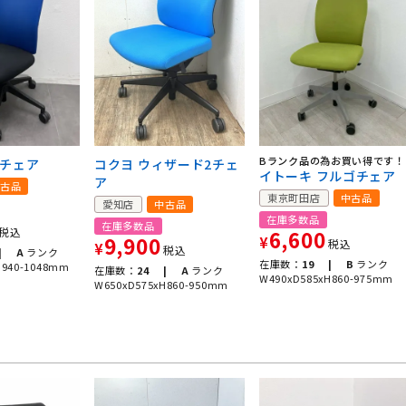
Bランク品の為お買い得です！
ポチェア
コクヨ ウィザード2チェ
イトーキ フルゴチェア
ア
古品
東京町田店
中古品
愛知店
中古品
在庫多数品
在庫多数品
税込
6,600
9,900
¥
税込
¥
税込
|
A
ランク
在庫数：
19 |
B
ランク
H940-1048mm
在庫数：
24 |
A
ランク
W490xD585xH860-975mm
W650xD575xH860-950mm