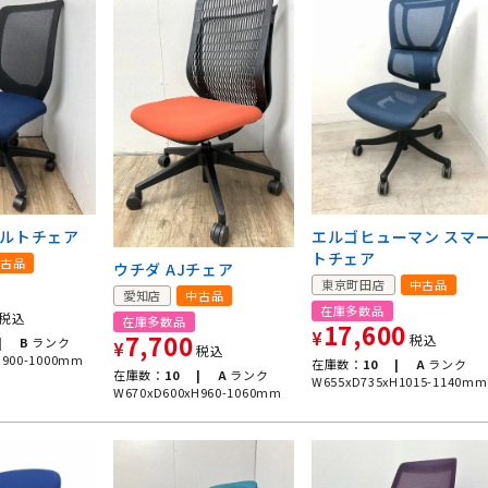
コルトチェア
エルゴヒューマン スマ
トチェア
古品
ウチダ AJチェア
東京町田店
中古品
愛知店
中古品
在庫多数品
税込
在庫多数品
17,600
¥
7,700
税込
|
B
ランク
¥
税込
H900-1000mm
在庫数：
10 |
A
ランク
在庫数：
10 |
A
ランク
W655xD735xH1015-1140mm
W670xD600xH960-1060mm