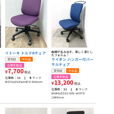
曲線が生み出す、美しく凛とし
イトーキ トルテRチェア
たフォルム！
ライオン ハンガー付バー
愛知店
中古品
サルチェア
在庫多数品
7,700
愛知店
中古品
¥
税込
在庫多数品
在庫数：
11 |
B
ランク
13,200
W570xD545xH870-960mm
¥
税込
在庫数：
11 |
B
ランク
W640xD555-605-xH970-
1040mm