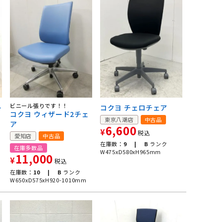
ビニール張りです！！
ー
コクヨ チェロチェア
コクヨ ウィザード2チェ
東京八潮店
中古品
ア
6,600
¥
税込
愛知店
中古品
在庫数：
9 |
B
ランク
在庫多数品
W475xD580xH965mm
11,000
¥
税込
在庫数：
10 |
B
ランク
W650xD575xH920-1010mm