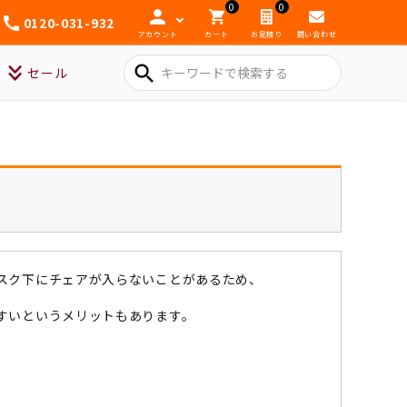
0
0
0120-031-932
アカウント
カート
お見積り
問い合わせ
search
セール
スク下にチェアが入らないことがあるため、
すいというメリットもあります。