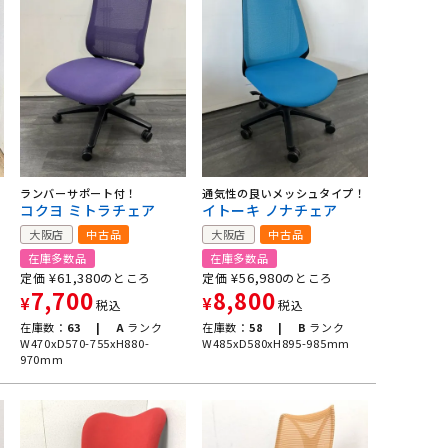
ランバーサポート付！
通気性の良いメッシュタイプ！
コクヨ ミトラチェア
イトーキ ノナチェア
大阪店
中古品
大阪店
中古品
在庫多数品
在庫多数品
¥
61,380
¥
56,980
定価
のところ
定価
のところ
7,700
8,800
¥
¥
税込
税込
在庫数：
63 |
A
ランク
在庫数：
58 |
B
ランク
W470xD570-755xH880-
W485xD580xH895-985mm
970mm