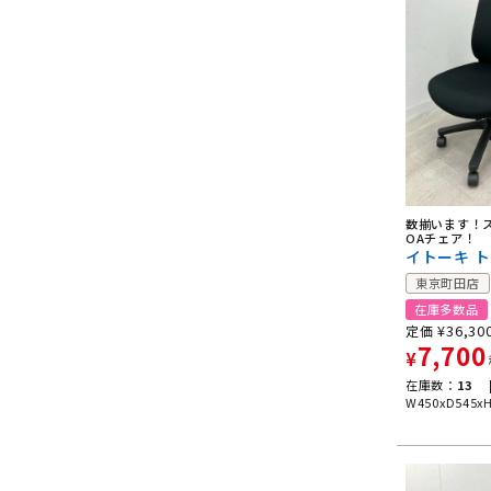
数揃います！
OAチェア！
イトーキ 
東京町田店
在庫多数品
¥
36,30
定価
7,700
¥
在庫数：
13 
W450xD545x