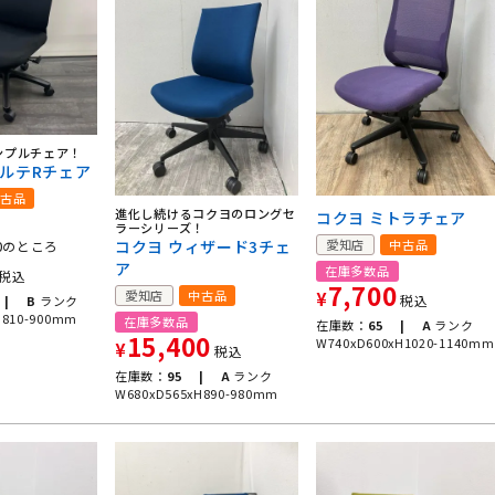
ンプルチェア！
トルテRチェア
古品
進化し続けるコクヨのロングセ
コクヨ ミトラチェア
ラーシリーズ！
0
コクヨ ウィザード3チェ
愛知店
中古品
のところ
ア
在庫多数品
税込
7,700
愛知店
中古品
¥
税込
 |
B
ランク
H810-900mm
在庫多数品
在庫数：
65 |
A
ランク
15,400
W740xD600xH1020-1140mm
¥
税込
在庫数：
95 |
A
ランク
W680xD565xH890-980mm