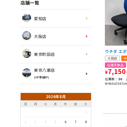
店舗一覧
愛知店
大阪店
ウチダ エ
東京町田店
大阪店
中
在庫多数品
7,150
東京八潮店
¥
(HP準備中)
在庫数：
30 
W460xD567x
2026年8月
日
月
火
水
木
金
土
1
2
3
4
5
6
7
8