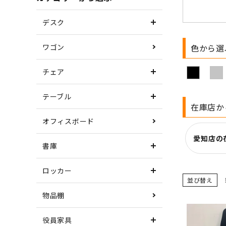
デスク
ワゴン
色から選
チェア
テーブル
在庫店か
オフィスボード
愛知店の
書庫
ロッカー
並び替え
物品棚
役員家具