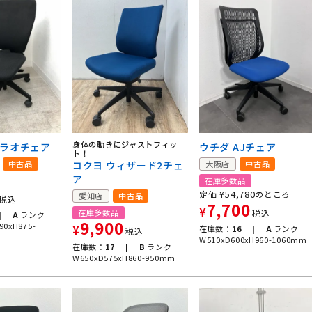
身体の動きにジャストフィッ
プラオチェア
ウチダ AJチェア
ト！
中古品
コクヨ ウィザード2チェ
大阪店
中古品
ア
在庫多数品
¥
54,780
定価
のところ
愛知店
中古品
税込
7,700
¥
在庫多数品
税込
|
A
ランク
9,900
90xH875-
¥
在庫数：
16 |
A
ランク
税込
W510xD600xH960-1060mm
在庫数：
17 |
B
ランク
W650xD575xH860-950mm