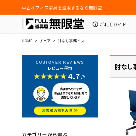
中古オフィス家具を通販するなら無限堂
ご利用ガイド
HOME
チェア
肘なし事務イス
CUSTOMER REVIEWS
肘なし
レビュー平均
4.7
/5
高価なものですが
新品よりかなりお値打ちで
満足しています
お客様の声をみる
カテゴリーから選ぶ