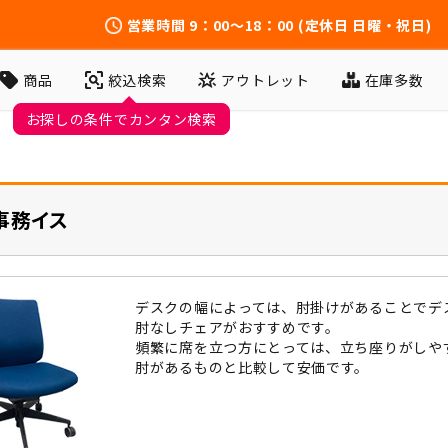
営業時間
9：00～18：00
(定休日 日曜・祝日)
アウトレット
在庫多数
商品
絞込検索
お探しの条件でカンタン検索
事務イス
デスクの幅によっては、肘掛けがあることでデ
肘なしチェアがおすすめです。
頻繁に席を立つ方にとっては、立ち座りがしや
肘があるものと比較して安価です。