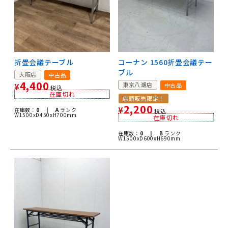
折畳会議テーブル
コーナン 1560折畳会議テー
ブル
大阪店
中古品
4,400
東京八潮店
中古品
¥
税込
在庫切れ
店頭販売限定！
2,200
¥
在庫数：
0 |
A
ランク
税込
W1500xD450xH700mm
在庫切れ
在庫数：
0 |
B
ランク
W1500xD600xH690mm