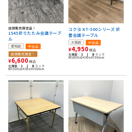
店頭販売限定品！
コクヨ KT-500シリーズ 折
1545折りたたみ会議テーブ
畳会議テーブル
ル
大阪店
中古品
愛知店
中古品
4,950
¥
税込
店頭販売限定！
在庫数：
2 |
B
ランク
W1800xD450xH700mm
6,600
¥
税込
在庫数：
1 |
B
ランク
W1500xD450xH700mm