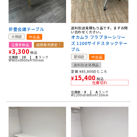
送料別途見積もり品です。まずお問
折畳会議テーブル
い合わせください。
大阪店
オカムラ フラプターシリー
中古品
ズ 1200サイドスタックテー
在庫多数品
店頭販売限定！
ブル
3,300
¥
税込
愛知店
中古品
在庫数：
20 |
B
ランク
W900xD900xH700mm
送料別途見積品
定価
¥
85,800
のところ
15,400
¥
税込
在庫切れ
在庫数：
0 |
A
ランク
W1200xD600xH720mm