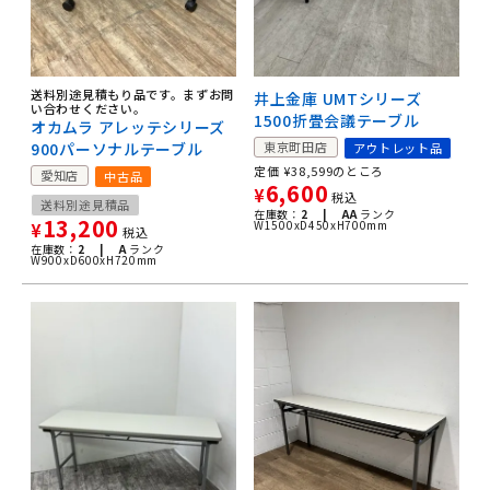
送料別途見積もり品です。まずお問
井上金庫 UMTシリーズ
い合わせください。
1500折畳会議テーブル
オカムラ アレッテシリーズ
900パーソナルテーブル
東京町田店
アウトレット品
定価
¥
38,599
のところ
愛知店
中古品
6,600
¥
税込
送料別途見積品
在庫数：
2 |
AA
ランク
13,200
W1500xD450xH700mm
¥
税込
在庫数：
2 |
A
ランク
W900xD600xH720mm