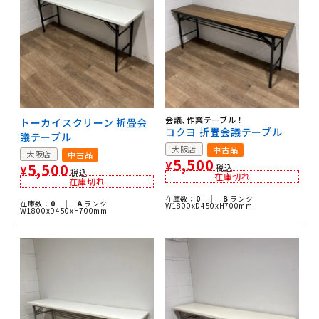
会議､作業テーブル！
トーカイスクリーン 折畳会
コクヨ 折畳会議テーブル
議テーブル
大阪店
中古品
大阪店
中古品
5,500
¥
5,500
税込
¥
税込
在庫切れ
在庫切れ
在庫数：
0 |
B
ランク
在庫数：
0 |
A
ランク
W1800xD450xH700mm
W1800xD450xH700mm