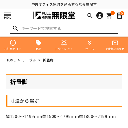
中古オフィス家具を通販するなら無限堂
0
0
search
shopping_cart
search
info
star_shine
keyboard_double_arrow_down
mail_outline
商品
ご利用ガイド
アウトレット
セール
お問い合わせ
HOME
テーブル
折畳脚
折畳脚
寸法から選ぶ
幅1200～1499ｍｍ
幅1500～1799mm
幅1800～2199mm