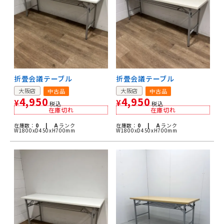
折畳会議テーブル
折畳会議テーブル
大阪店
大阪店
中古品
中古品
4,950
4,950
¥
¥
税込
税込
在庫切れ
在庫切れ
在庫数：
0 |
A
ランク
在庫数：
0 |
A
ランク
W1800xD450xH700mm
W1800xD450xH700mm