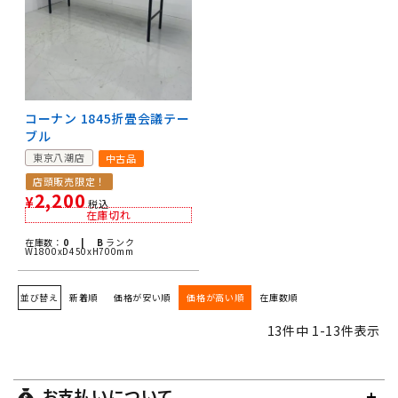
コーナン 1845折畳会議テー
ブル
東京八潮店
中古品
店頭販売限定！
2,200
¥
税込
在庫切れ
在庫数：
0 |
B
ランク
W1800xD450xH700mm
並び替え
新着順
価格が安い順
価格が高い順
在庫数順
13
件中
1
-
13
件表示
お支払いについて