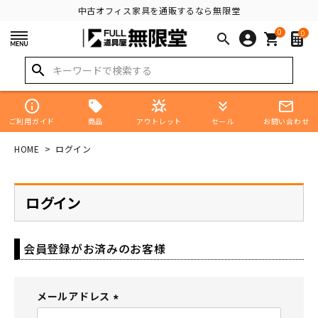
中古オフィス家具を通販するなら無限堂
0
0
search
shopping_cart
search
info
star_shine
keyboard_double_arrow_down
mail_outline
商品
ご利用ガイド
アウトレット
セール
お問い合わせ
HOME
ログイン
ログイン
会員登録がお済みのお客様
メールアドレス
(