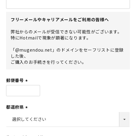
(
必
須
フリーメールやキャリアメールをご利用の皆様へ
)
弊社からのメールが受信できない可能性がございます。
特にHotmailで現象が顕著になります。
「@mugendou.net」のドメインをセーフリストに登録
した後、
ご購入のお手続きを行ってください。
郵便番号
(
必
須
都道府県
)
(
必
須
)