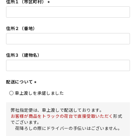
住所１（市区町村）
(
必
須
住所２（番地）
)
住所３（建物名）
配送について
(
車上渡しを承諾しました
必
須
弊社指定便は、車上渡しで配送しております。
)
お客様が商品をトラックの荷台で直接受取いただく
形式
でございます。
荷降ろしの際にドライバーの手伝いはございません。