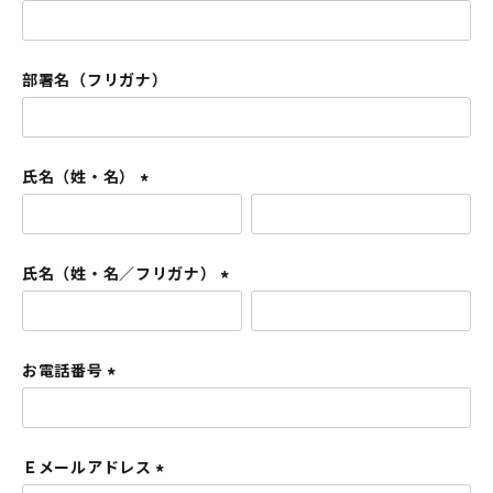
部署名（フリガナ）
氏名（姓・名）
(
必
須
氏名（姓・名／フリガナ）
)
(
必
須
お電話番号
)
(
必
須
Ｅメールアドレス
)