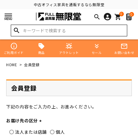
中古オフィス家具を通販するなら無限堂
0
0
search
shopping_cart
search
info
star_shine
keyboard_double_arrow_down
mail_outline
商品
ご利用ガイド
アウトレット
セール
お問い合わせ
HOME
会員登録
会員登録
下記の内容をご入力の上、お進みください。
お届け先の区分
(
法人または店舗
個人
必