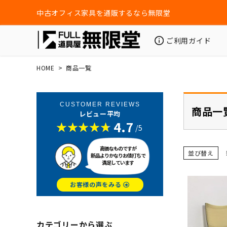
中古オフィス家具を通販するなら無限堂
ご利用ガイド
HOME
商品一覧
CUSTOMER REVIEWS
商品一
レビュー平均
4.7
/5
高価なものですが
並び替え
新品よりかなりお値打ちで
満足しています
お客様の声をみる
カテゴリーから選ぶ