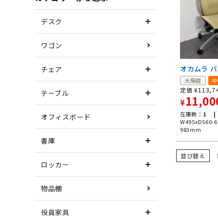
デスク
ワゴン
オカムラ 
チェア
大阪店
中
¥
113,7
定価
テーブル
11,00
¥
在庫数：
1 |
オフィスボード
W495xD560-6
983mm
書庫
並び替え
ロッカー
物品棚
役員家具