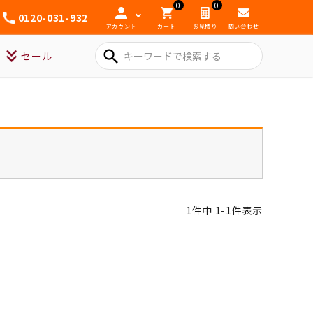
0
0
0120-031-932
アカウント
カート
お見積り
問い合わせ
search
セール
1
件中
1
-
1
件表示