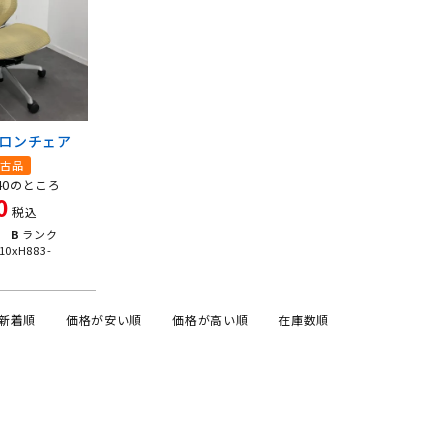
バロンチェア
古品
40
のところ
0
税込
B
ランク
10xH883-
新着順
価格が安い順
価格が高い順
在庫数順