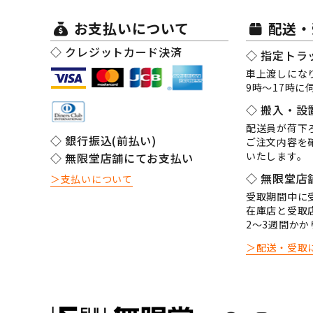
お支払いについて
配送・
◇ クレジットカード決済
◇ 指定トラ
車上渡しにな
9時～17時
◇ 搬入・設
配送員が荷下
◇ 銀行振込(前払い)
ご注文内容を
いたします。
◇ 無限堂店舗にてお支払い
◇ 無限堂店
＞支払いについて
受取期間中に
在庫店と受取
2～3週間かか
＞配送・受取