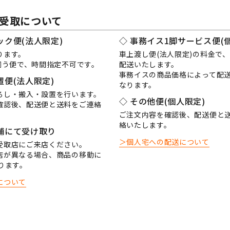
受取について
ック便(法人限定)
◇ 事務イス1脚サービス便(
ります。
車上渡し便(法人限定)の料金で
に伺う便で、時間指定不可です。
配送いたします。
事務イスの商品価格によって配
置便(法人限定)
なります。
ろし・搬入・設置を行います。
◇ その他便(個人限定)
確認後、配送便と送料をご連絡
ご注文内容を確認後、配送便と
絡いたします。
舗にて受け取り
＞個人宅への配送について
受取店にご来店ください。
店が異なる場合、商品の移動に
ります。
について