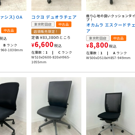
座り心地の良いクッションタ
ファシス) OA
コクヨ デュオラチェア
プ！
東京町田店
中古品
オカムラ エスクードチ
中古品
ア
店頭販売限定！
¥
83,380
定価
のところ
税込
東京町田店
中古品
6,600
8,800
¥
B
ランク
¥
税込
税込
H960-1030mm
在庫数：
1 |
C
ランク
在庫数：
1 |
A
ランク
W510xD600-820xH965-
W500xD510xH857-949mm
1055mm