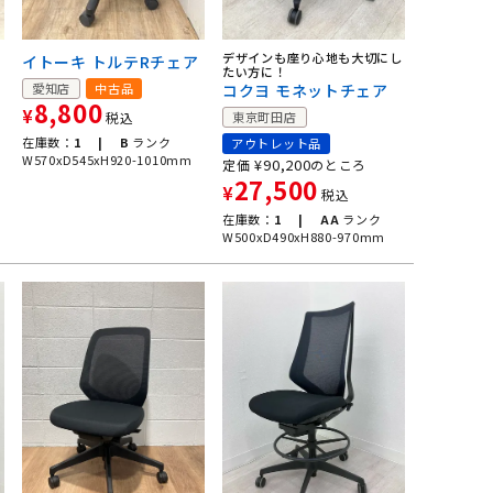
イ
デザインも座り心地も大切にし
イトーキ トルテRチェア
たい方に！
ェ
愛知店
中古品
コクヨ モネットチェア
8,800
¥
税込
東京町田店
在庫数：
1 |
B
ランク
アウトレット品
W570xD545xH920-1010mm
¥
90,200
定価
のところ
27,500
¥
税込
在庫数：
1 |
AA
ランク
W500xD490xH880-970mm