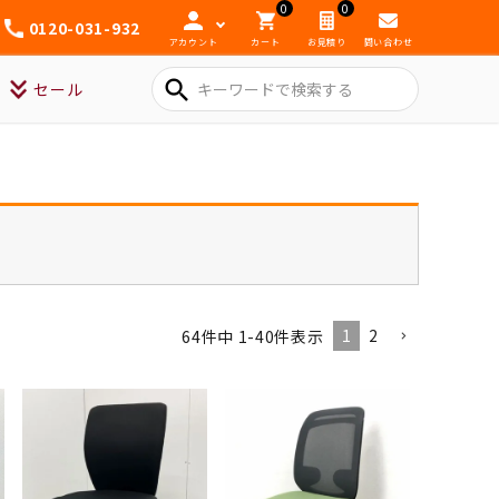
0
0
0120-031-932
アカウント
カート
お見積り
問い合わせ
search
セール
1
2
64
件中
1
-
40
件表示