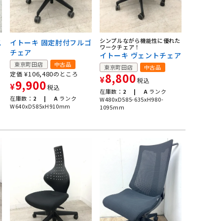
シンプルながら機能性に優れた
ス
イトーキ 固定肘付フルゴ
ワークチェア！
チェア
イトーキ ヴェントチェア
東京町田店
中古品
東京町田店
中古品
¥
106,480
定価
のところ
8,800
¥
税込
9,900
¥
税込
在庫数：
2 |
A
ランク
在庫数：
2 |
A
ランク
W480xD585-635xH980-
W640xD585xH910mm
1095mm