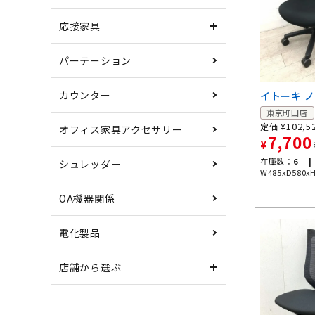
応接家具
パーテーション
カウンター
イトーキ 
東京町田店
¥
102,5
定価
オフィス家具アクセサリー
7,700
¥
在庫数：
6 |
シュレッダー
W485xD580x
OA機器関係
電化製品
店舗から選ぶ