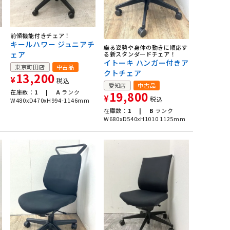
前傾機能付きチェア！
キールハワー ジュニアチ
座る姿勢や身体の動きに順応す
ェア
る新スタンダードチェア！
イトーキ ハンガー付きア
東京町田店
中古品
クトチェア
13,200
¥
税込
愛知店
中古品
在庫数：
1 |
A
ランク
19,800
¥
税込
W480xD470xH994-1146mm
在庫数：
1 |
B
ランク
W680xD540xH1010 1125mm