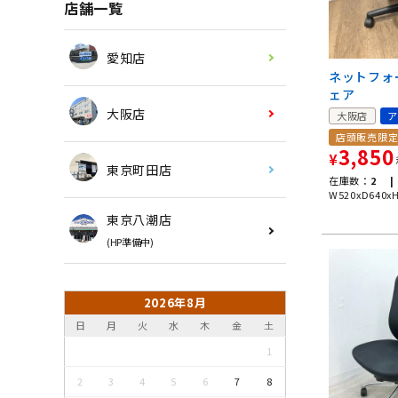
店舗一覧
愛知店
ネットフォ
ェア
大阪店
大阪店
ア
店頭販売限
3,850
¥
東京町田店
在庫数：
2 |
W520xD640x
東京八潮店
(HP準備中)
2026年8月
日
月
火
水
木
金
土
1
2
3
4
5
6
7
8