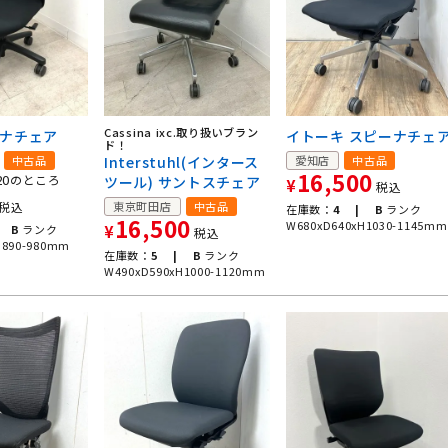
Cassina ixc.取り扱いブラン
ノナチェア
イトーキ スピーナチェ
ド！
中古品
Interstuhl(インタース
愛知店
中古品
16,500
20
のところ
ツール) サントスチェア
¥
税込
税込
東京町田店
中古品
在庫数：
4 |
B
ランク
16,500
W680xD640xH1030-1145mm
B
ランク
¥
税込
H890-980mm
在庫数：
5 |
B
ランク
W490xD590xH1000-1120mm