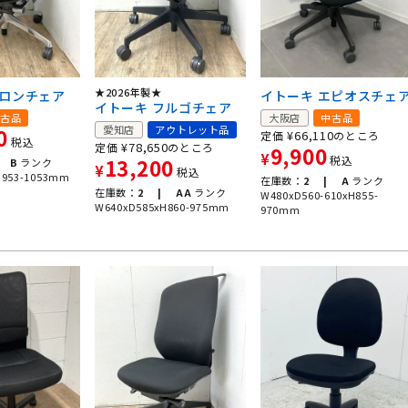
★2026年製★
バロンチェア
イトーキ エピオスチェ
イトーキ フルゴチェア
古品
大阪店
中古品
愛知店
アウトレット品
0
¥
66,110
定価
のところ
税込
¥
78,650
定価
のところ
9,900
¥
税込
13,200
B
ランク
¥
税込
H953-1053mm
在庫数：
2 |
A
ランク
在庫数：
2 |
AA
ランク
W480xD560-610xH855-
W640xD585xH860-975mm
970mm