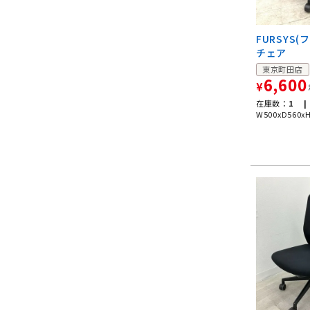
FURSYS(
チェア
東京町田店
6,600
¥
在庫数：
1 |
W500xD560x