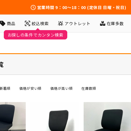
営業時間
9：00～18：00
(定休日 日曜・祝日)
アウトレット
在庫多数
商品
絞込検索
覧
新着順
価格が安い順
価格が高い順
在庫数順