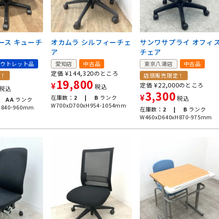
ース キューチ
オカムラ シルフィーチェ
サンワサプライ オフィ
ア
チェア
ウトレット品
愛知店
中古品
東京八潮店
中古品
¥
144,320
定価
のところ
定！
店頭販売限定！
19,800
¥
22,000
¥
定価
のところ
税込
税込
3,300
¥
在庫数：
2 |
B
ランク
税込
AA
ランク
W700xD700xH954-1054mm
H840-960mm
在庫数：
2 |
B
ランク
W460xD640xH870-975mm