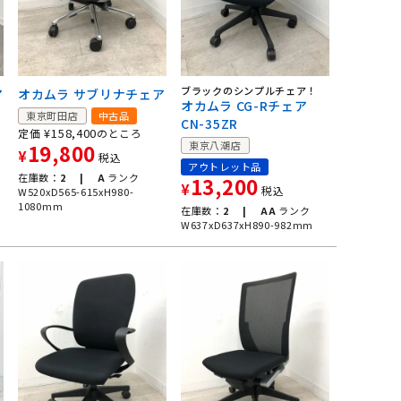
ブラックのシンプルチェア！
ア
オカムラ サブリナチェア
オカムラ CG-Rチェア
東京町田店
中古品
CN-35ZR
¥
158,400
定価
のところ
東京八潮店
19,800
¥
税込
アウトレット品
在庫数：
2 |
A
ランク
13,200
¥
税込
W520xD565-615xH980-
1080mm
在庫数：
2 |
AA
ランク
W637xD637xH890-982mm