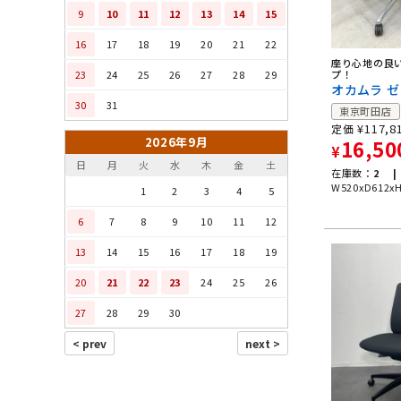
9
10
11
12
13
14
15
16
17
18
19
20
21
22
座り心地の良
プ！
23
24
25
26
27
28
29
オカムラ 
30
31
東京町田店
¥
117,8
定価
2026年9月
16,50
¥
日
月
火
水
木
金
土
在庫数：
2 |
W520xD612x
1
2
3
4
5
6
7
8
9
10
11
12
13
14
15
16
17
18
19
20
21
22
23
24
25
26
27
28
29
30