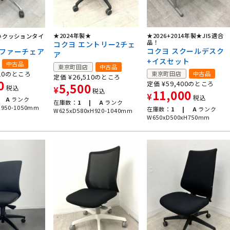
★2024年製★
★2026+2014年製★JIS適合
いクッションタイ
品！
コクヨ エントリー2チェ
コクヨ スクールデスク
ゼファーチェア
ア
+イスセット
中古品
東京町田店
中古品
10
のところ
東京町田店
中古品
¥
26,510
定価
のところ
0
¥
59,400
定価
のところ
5,500
税込
¥
税込
11,000
¥
税込
A
ランク
在庫数：
1 |
A
ランク
H950-1050mm
在庫数：
1 |
A
ランク
W625xD580xH920-1040mm
W650xD500xH750mm