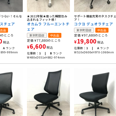
がつらい！そんな
★2022年製★座った瞬間包み
サポート機能充実のタスクチ
込まれるフィット感！
ア！
ネスチェア
オカムラ フルーエントチ
コクヨ デュオラチェア
ェア
古品
東京町田店
中古品
0
¥
97,680
のところ
定価
のところ
東京町田店
中古品
0
19,800
¥
77,880
定価
のところ
¥
税込
税込
6,600
¥
税込
A
ランク
在庫数：
1 |
A
ランク
H899-999mm
W510xD600xH970-1060mm
在庫数：
1 |
B
ランク
W480xD551xH882-974mm