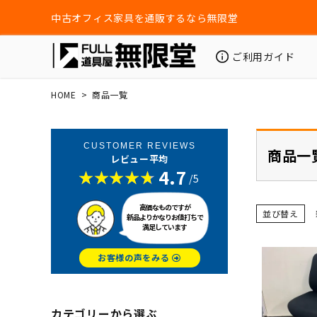
中古オフィス家具を通販するなら無限堂
ご利用ガイド
HOME
商品一覧
CUSTOMER REVIEWS
商品一
レビュー平均
4.7
/5
高価なものですが
並び替え
新品よりかなりお値打ちで
満足しています
お客様の声をみる
カテゴリーから選ぶ