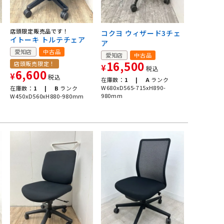
ェ
店頭限定販売品です！
コクヨ ウィザード3チェ
イトーキ トルテチェア
ア
愛知店
中古品
愛知店
中古品
16,500
店頭販売限定！
¥
税込
6,600
¥
税込
在庫数：
1 |
A
ランク
W680xD565-715xH890-
在庫数：
1 |
B
ランク
980mm
W450xD560xH880-980mm