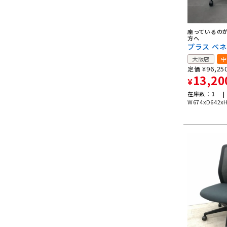
座っているの
方へ
プラス ベ
大阪店
中
¥
96,25
定価
13,20
¥
在庫数：
1 |
W674xD642x