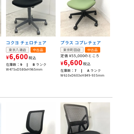
コクヨ チェロチェア
プラス コプレチェア
東京八潮店
中古品
東京町田店
中古品
6,600
¥
55,000
定価
のところ
¥
税込
6,600
¥
税込
在庫数：
9 |
B
ランク
W475xD580xH965mm
在庫数：
7 |
A
ランク
W610xD603xH849-935mm