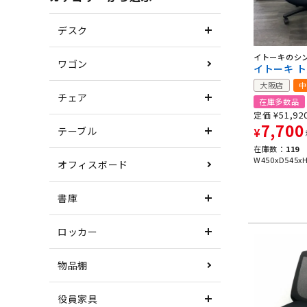
デスク
イトーキのシ
ワゴン
イトーキ 
大阪店
中
チェア
在庫多数品
¥
51,92
定価
7,700
テーブル
¥
在庫数：
119
W450xD545x
オフィスボード
書庫
ロッカー
物品棚
役員家具