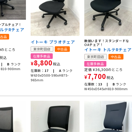
ンプルチェア！
トルテRチェア
古品
数揃います！スタンダードな
イトーキ プラオチェア
OAチェア！
0
東京町田店
中古品
イトーキ トルテRチェア
のところ
在庫多数品
東京町田店
中古品
税込
8,800
¥
税込
在庫多数品
 |
B
ランク
H810-900mm
¥
36,300
定価
のところ
在庫数：
17 |
A
ランク
7,700
W630xD500-590xH875-
¥
税込
965mm
在庫数：
13 |
B
ランク
W450xD545xH810-900mm