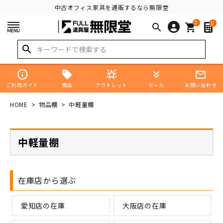
中古オフィス家具を通販するなら無限堂
0
0
search
shopping_cart
search
info
star_shine
keyboard_double_arrow_down
mail_outline
商品
ご利用ガイド
アウトレット
セール
お問い合わせ
HOME
物品棚
中軽量棚
中軽量棚
在庫店から選ぶ
愛知店の在庫
大阪店の在庫