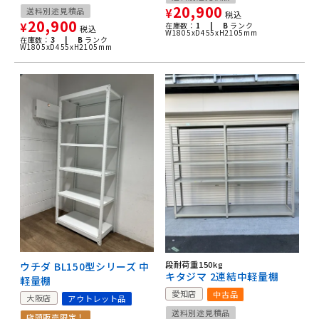
20,900
送料別途見積品
¥
税込
20,900
¥
在庫数：
1 |
B
ランク
税込
W1805xD455xH2105mm
在庫数：
3 |
B
ランク
W1805xD455xH2105mm
段耐荷重150kg
ウチダ BL150型シリーズ 中
キタジマ 2連結中軽量棚
軽量棚
愛知店
中古品
大阪店
アウトレット品
送料別途見積品
店頭販売限定！