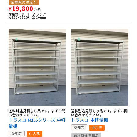
店頭販売限定！
19,800
¥
税込
在庫数：
3 |
A
ランク
W955xD720xH2110mm
送料別途見積もり品です。まずお問
送料別途見積もり品です。まずお問
い合わせください。
い合わせください。
トラスコ M1.5シリーズ 中軽
トラスコ 中軽量棚
量棚
愛知店
中古品
愛知店
中古品
送料別途見積品