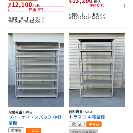
13,200
¥
税込
12,100
¥
在庫切れ
税込
在庫切れ
在庫数：
0 |
B
ランク
W950xD450xH2100mm
在庫数：
0 |
B
ランク
W940xD470xH2100mm
段耐荷重150KG
段耐荷重150kg
トラスコ 中軽量棚
ワイ・ケイ・スパック 中軽
量棚
愛知店
中古品
愛知店
中古品
送料別途見積品