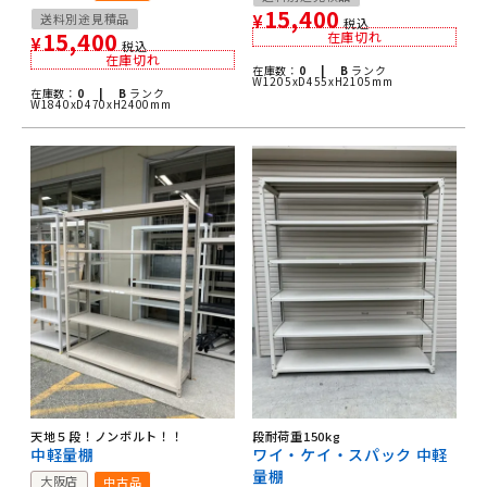
15,400
送料別途見積品
¥
税込
15,400
在庫切れ
¥
税込
在庫切れ
在庫数：
0 |
B
ランク
W1205xD455xH2105mm
在庫数：
0 |
B
ランク
W1840xD470xH2400mm
天地５段！ノンボルト！！
段耐荷重150kg
中軽量棚
ワイ・ケイ・スパック 中軽
量棚
大阪店
中古品