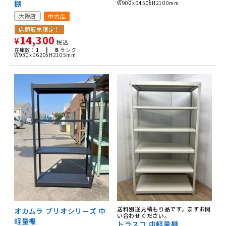
棚
W900xD450xH2100mm
大阪店
中古品
店頭販売限定！
14,300
¥
税込
在庫数：
1 |
B
ランク
W930xD620xH2105mm
送料別途見積もり品です。まずお問
オカムラ ブリオシリーズ 中
い合わせください。
軽量棚
トラスコ 中軽量棚