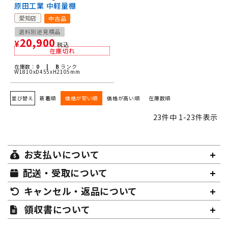
原田工業 中軽量棚
愛知店
中古品
送料別途見積品
20,900
¥
税込
在庫切れ
在庫数：
0 |
B
ランク
W1810xD455xH2105mm
並び替え
新着順
価格が安い順
価格が高い順
在庫数順
23
件中
1
-
23
件表示
お支払いについて
配送・受取について
キャンセル・返品について
領収書について