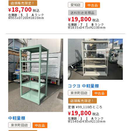
店頭販売限定！
愛知店
中古品
18,700
¥
税込
送料別途見積品
在庫数：
5 |
A
ランク
19,800
W955xD720xH1810mm
¥
税込
在庫数：
7 |
B
ランク
W1835xD475xH2100mm
コクヨ 中軽量棚
東京町田店
中古品
店頭販売限定！
定価
¥
99,110
のところ
19,800
¥
税込
中軽量棚
在庫数：
1 |
A
ランク
W1540xD450xH2110mm
東京町田店
中古品