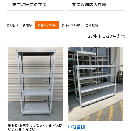
東京町田店の在庫
東京八潮店の在庫
並び替え
新着順
価格が安い順
価格が高い順
在庫数順
23
件中
1
-
23
件表示
送料別途見積もり品です。まずお問
中軽量棚
い合わせください。