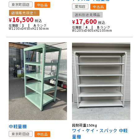
東京町田店
中古品
愛知店
中古品
店頭販売限定！
送料別途見積品
16,500
¥
17,600
税込
¥
税込
在庫数：
1 |
A
ランク
在庫数：
4 |
B
ランク
W1230xD450xH2150mm
W1205xD605xH2105mm
段耐荷重150kg
中軽量棚
ワイ・ケイ・スパック 中軽
東京町田店
中古品
量棚