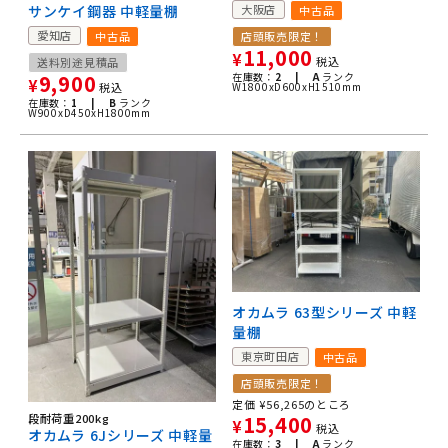
サンケイ鋼器 中軽量棚
大阪店
中古品
愛知店
中古品
店頭販売限定！
11,000
¥
税込
送料別途見積品
9,900
在庫数：
2 |
A
ランク
¥
税込
W1800xD600xH1510mm
在庫数：
1 |
B
ランク
W900xD450xH1800mm
オカムラ 63型シリーズ 中軽
量棚
東京町田店
中古品
店頭販売限定！
定価
¥
56,265
のところ
段耐荷重200kg
15,400
¥
税込
オカムラ 6Jシリーズ 中軽量
在庫数：
3 |
A
ランク