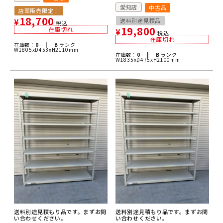
愛知店
中古品
店頭販売限定！
18,700
送料別途見積品
¥
税込
19,800
在庫切れ
¥
税込
在庫切れ
在庫数：
0 |
B
ランク
W1805xD453xH2110mm
在庫数：
0 |
B
ランク
W1835xD475xH2100mm
送料別途見積もり品です。まずお問
送料別途見積もり品です。まずお問
い合わせください。
い合わせください。