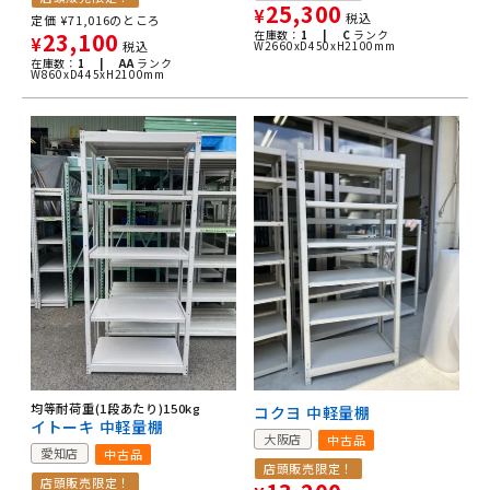
25,300
¥
税込
定価
¥
71,016
のところ
在庫数：
1 |
C
ランク
23,100
¥
W2660xD450xH2100mm
税込
在庫数：
1 |
AA
ランク
W860xD445xH2100mm
均等耐荷重(1段あたり)150kg
コクヨ 中軽量棚
イトーキ 中軽量棚
大阪店
中古品
愛知店
中古品
店頭販売限定！
店頭販売限定！