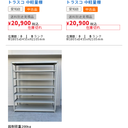
トラスコ 中軽量棚
トラスコ 中軽量棚
愛知店
愛知店
中古品
中古品
送料別途見積品
送料別途見積品
20,900
20,900
¥
¥
税込
税込
在庫切れ
在庫切れ
在庫数：
0 |
B
ランク
在庫数：
0 |
B
ランク
W1805xD455xH2105mm
W1805xD455xH2105mm
段耐荷重200kg