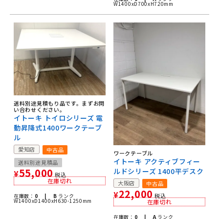
W1400xD700xH720mm
送料別途見積もり品です。まずお問
い合わせください。
イトーキ トイロシリーズ 電
動昇降式1400ワークテーブ
ル
愛知店
中古品
ワークテーブル
イトーキ アクティブフィー
送料別途見積品
55,000
ルドシリーズ 1400平デスク
¥
税込
在庫切れ
大阪店
中古品
22,000
¥
税込
在庫数：
0 |
B
ランク
W1400xD1400xH630-1250mm
在庫切れ
在庫数：
0 |
A
ランク