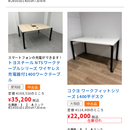
W2400xD1400xH720mm
スマートフォンの充電ができます！
トヨスチール NTSワークテ
ーブルシリーズ ワイヤレス
充電器付1400ワークテーブ
ル
愛知店
中古品
コクヨ ワークフィットシリ
定価
¥
169,510
のところ
ーズ 1400平デスク
35,200
¥
税込
大阪店
中古品
在庫数：
1 |
A
ランク
W1400xD1200xH720mm
定価
¥
114,400
のところ
22,000
¥
税込
在庫切れ
在庫数：
0 |
A
ランク