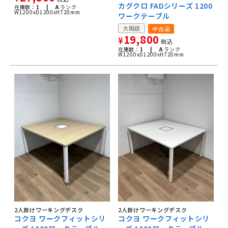
カグクロ FADシリーズ 1200
在庫数：
1 |
A
ランク
W1200xD1200xH720mm
ワークテーブル
大阪店
中古品
19,800
¥
税込
在庫数：
1 |
A
ランク
W1200xD1200xH720mm
2人掛けワーキングデスク
2人掛けワーキングデスク
コクヨ ワークフィットシリ
コクヨ ワークフィットシリ