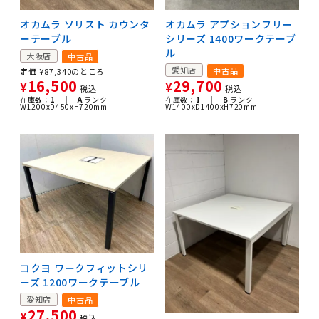
オカムラ ソリスト カウンタ
オカムラ アプションフリー
ーテーブル
シリーズ 1400ワークテーブ
ル
大阪店
中古品
愛知店
中古品
定価
¥
87,340
のところ
16,500
29,700
¥
¥
税込
税込
在庫数：
1 |
A
ランク
在庫数：
1 |
B
ランク
W1200xD450xH720mm
W1400xD1400xH720mm
コクヨ ワークフィットシリ
ーズ 1200ワークテーブル
愛知店
中古品
27,500
¥
税込