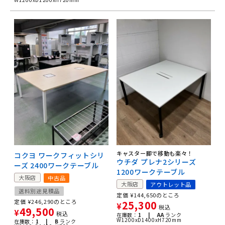
キャスター脚で移動も楽々！
コクヨ ワークフィットシリ
ウチダ プレナ2シリーズ
ーズ 2400ワークテーブル
1200ワークテーブル
大阪店
中古品
大阪店
アウトレット品
送料別途見積品
定価
¥
144,650
のところ
定価
¥
246,290
のところ
25,300
¥
税込
49,500
¥
税込
在庫数：
1 |
AA
ランク
W1200xD1400xH720mm
在庫数：
1 |
B
ランク