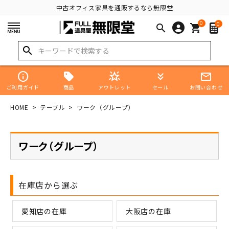
中古オフィス家具を通販するなら無限堂
0
0
search
shopping_cart
search
info
star_shine
keyboard_double_arrow_down
mail_outline
商品
ご利用ガイド
アウトレット
セール
お問い合わせ
HOME
テーブル
ワーク（グループ）
ワーク（グループ）
在庫店から選ぶ
愛知店の在庫
大阪店の在庫