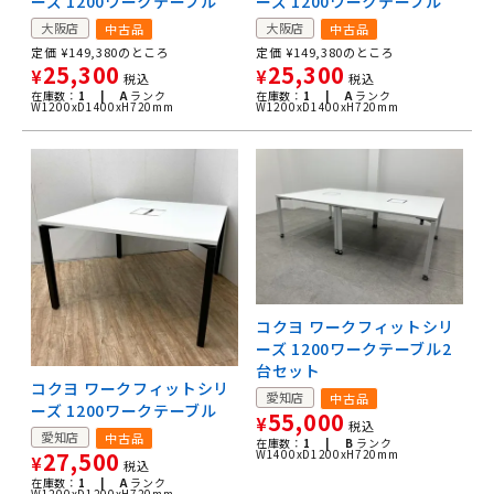
ーズ 1200ワークテーブル
ーズ 1200ワークテーブル
大阪店
大阪店
中古品
中古品
定価
¥
149,380
のところ
定価
¥
149,380
のところ
25,300
25,300
¥
¥
税込
税込
在庫数：
1 |
A
ランク
在庫数：
1 |
A
ランク
W1200xD1400xH720mm
W1200xD1400xH720mm
コクヨ ワークフィットシリ
ーズ 1200ワークテーブル2
台セット
コクヨ ワークフィットシリ
愛知店
中古品
ーズ 1200ワークテーブル
55,000
¥
税込
愛知店
中古品
在庫数：
1 |
B
ランク
W1400xD1200xH720mm
27,500
¥
税込
在庫数：
1 |
A
ランク
W1200xD1200xH720mm