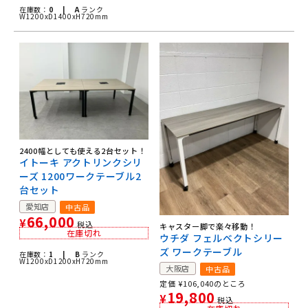
在庫数：
0 |
A
ランク
W1200xD1400xH720mm
2400幅としても使える2台セット！
イトーキ アクトリンクシリ
ーズ 1200ワークテーブル2
台セット
愛知店
中古品
66,000
¥
税込
キャスター脚で楽々移動！
在庫切れ
ウチダ フェルベクトシリー
ズ ワークテーブル
在庫数：
1 |
B
ランク
W1200xD1200xH720mm
大阪店
中古品
定価
¥
106,040
のところ
19,800
¥
税込