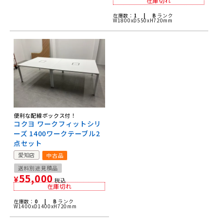
在庫切れ
在庫数：
1 |
B
ランク
W1800xD550xH720mm
便利な配線ボックス付！
コクヨ ワークフィットシリ
ーズ 1400ワークテーブル2
点セット
愛知店
中古品
送料別途見積品
55,000
¥
税込
在庫切れ
在庫数：
0 |
B
ランク
W1400xD1400xH720mm