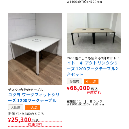
W1400xD700xH720mm
2400幅としても使える2台セット！
イトーキ アクトリンクシリ
ーズ 1200ワークテーブル2
台セット
愛知店
中古品
66,000
¥
税込
デスク2台分のテーブル
在庫切れ
コクヨ ワークフィットシリ
ーズ 1200ワークテーブル
在庫数：
1 |
B
ランク
W1200xD1200xH720mm
大阪店
中古品
定価
¥
149,380
のところ
25,300
¥
税込
在庫切れ