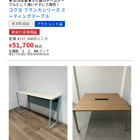
★2026年製★小人数のチームテー
ブルとして使いやすい三角形！
コクヨ フランカシリーズ ミ
ーティングテーブル
東京町田店
アウトレット品
訳あり未使用品
定価
¥
257,400
のところ
51,700
¥
税込
在庫数：
1 |
AA
ランク
W1770xD1700xH900mm