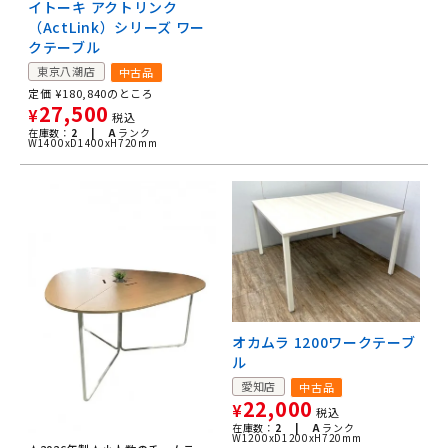
イトーキ アクトリンク
（ActLink）シリーズ ワー
クテーブル
東京八潮店
中古品
定価
¥
180,840
のところ
27,500
¥
税込
在庫数：
2 |
A
ランク
W1400xD1400xH720mm
オカムラ 1200ワークテーブ
ル
愛知店
中古品
22,000
¥
税込
在庫数：
2 |
A
ランク
W1200xD1200xH720mm