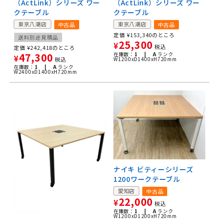
（ActLink）シリーズ ワー
（ActLink）シリーズ ワー
クテーブル
クテーブル
東京八潮店
東京八潮店
中古品
中古品
定価
¥
153,340
のところ
送料別途見積品
25,300
¥
税込
定価
¥
242,418
のところ
47,300
在庫数：
1 |
A
ランク
¥
税込
W1200xD1400xH720mm
在庫数：
1 |
A
ランク
W2400xD1400xH720mm
ナイキ ビティーシリーズ
1200ワークテーブル
愛知店
中古品
22,000
¥
税込
在庫数：
1 |
A
ランク
W1200xD1200xH720mm