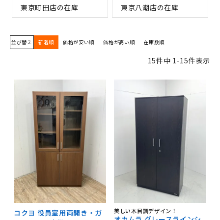
東京町田店の在庫
東京八潮店の在庫
並び替え
新着順
価格が安い順
価格が高い順
在庫数順
15
件中
1
-
15
件表示
美しい木目調デザイン！
コクヨ 役員室用両開き・ガ
オカムラ グレースラインシ