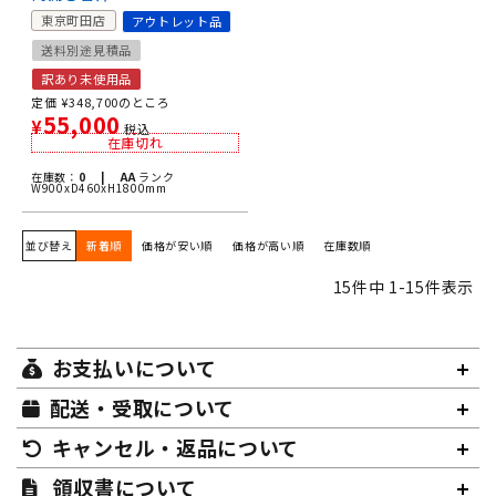
東京町田店
アウトレット品
送料別途見積品
訳あり未使用品
定価
¥
348,700
のところ
55,000
¥
税込
在庫切れ
在庫数：
0 |
AA
ランク
W900xD460xH1800mm
並び替え
新着順
価格が安い順
価格が高い順
在庫数順
15
件中
1
-
15
件表示
お支払いについて
配送・受取について
キャンセル・返品について
領収書について