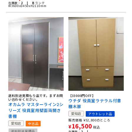
在庫数：
2 |
B
ランク
W3600xD450xH2110mm
送料別途見積もり品です。まずお問
【33000円OFF】
い合わせください。
ウチダ 役員室ラテラル付書
オカムラ マスターライン2シ
棚木扉
リーズ 役員室用壁面両開き
愛知店
アウトレット品
書棚
販売価格
¥
52,800
のところ
愛知店
中古品
16,500
¥
税込
送料別途見積品
在庫数：
2 |