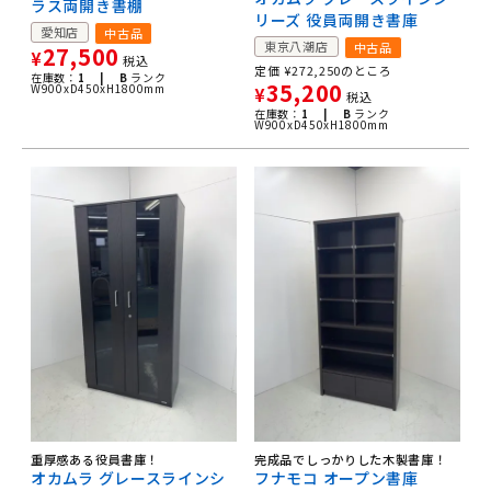
ラス両開き書棚
リーズ 役員両開き書庫
愛知店
中古品
東京八潮店
中古品
27,500
¥
税込
定価
¥
272,250
のところ
在庫数：
1 |
B
ランク
35,200
W900xD450xH1800mm
¥
税込
在庫数：
1 |
B
ランク
W900xD450xH1800mm
重厚感ある役員書庫！
完成品でしっかりした木製書庫！
オカムラ グレースラインシ
フナモコ オープン書庫