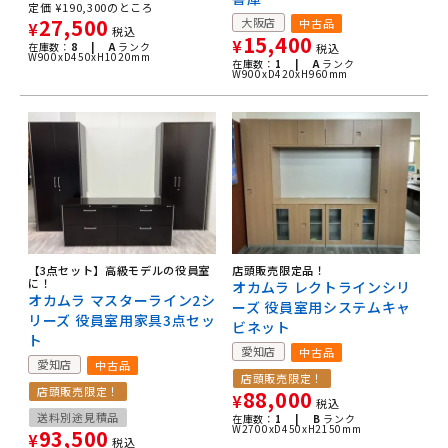
定価
¥
190,300
のところ
27,500
大阪店
中古品
¥
税込
15,400
¥
在庫数：
8 |
A
ランク
税込
W900xD450xH1020mm
在庫数：
1 |
A
ランク
W900xD420xH960mm
【3点セット】高級モデルの役員室
店頭販売限定品！
に！
オカムラ レクトラインシリ
オカムラ マスターライン2シ
ーズ 役員室用システムキャ
リーズ 役員室用家具3点セッ
ビネット
ト
愛知店
中古品
愛知店
中古品
店頭販売限定！
店頭販売限定！
88,000
¥
税込
送料別途見積品
在庫数：
1 |
B
ランク
W2700xD450xH2150mm
93,500
¥
税込