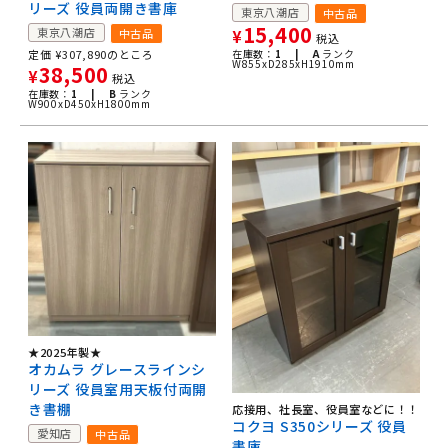
リーズ 役員両開き書庫
東京八潮店
中古品
15,400
東京八潮店
中古品
¥
税込
定価
¥
307,890
のところ
在庫数：
1 |
A
ランク
W855xD285xH1910mm
38,500
¥
税込
在庫数：
1 |
B
ランク
W900xD450xH1800mm
★2025年製★
オカムラ グレースラインシ
リーズ 役員室用天板付両開
き書棚
応接用、社長室、役員室などに！！
コクヨ S350シリーズ 役員
愛知店
中古品
書庫