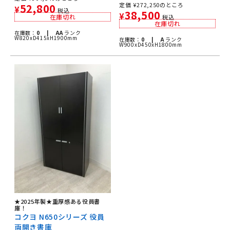
定価
¥
272,250
のところ
52,800
¥
税込
38,500
¥
在庫切れ
税込
在庫切れ
在庫数：
0 |
AA
ランク
W820xD415xH1900mm
在庫数：
0 |
A
ランク
W900xD450xH1800mm
★2025年製★重厚感ある役員書
庫！
コクヨ N650シリーズ 役員
両開き書庫