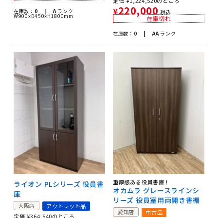
定価
¥
1,224,520
のところ
220,000
¥
在庫数：
0 |
A
ランク
税込
W900xD450xH1800mm
在庫切れ
在庫数：
0 |
AA
ランク
重厚感ある役員書庫！
ライオン PLシリーズ 役員書
オカムラ グレースラインシ
庫
リーズ 役員室用両開き書棚
大阪店
アウトレット品
愛知店
中古品
定価
¥
364,540
のところ