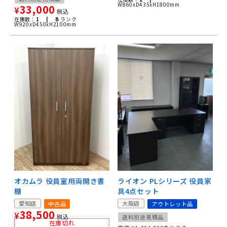
W860xD435xH1800mm
33,000
¥
税込
在庫数：
1 |
B
ランク
W920xD450xH2100mm
オカムラ 役員室用両開き書
ライオン PLシリーズ 役員家
棚
具4点セット
愛知店
大阪店
中古品
アウトレット品
38,500
¥
税込
送料別途見積品
在庫切れ