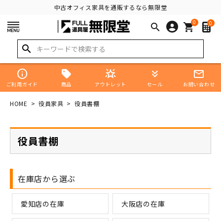
中古オフィス家具を通販するなら無限堂
0
0
search
shopping_cart
search
info
star_shine
keyboard_double_arrow_down
mail_outline
商品
ご利用ガイド
アウトレット
セール
お問い合わせ
HOME
役員家具
役員書棚
役員書棚
在庫店から選ぶ
愛知店の在庫
大阪店の在庫