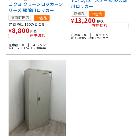
コクヨ クリーンロッカーシ
用ロッカー
リーズ 掃除用ロッカー
愛知店
中古品
東京町田店
中古品
13,200
¥
税込
定価
¥
61,160
のところ
在庫切れ
8,800
¥
税込
在庫数：
0 |
B
ランク
在庫切れ
W900xD515xH1790mm
在庫数：
0 |
A
ランク
W455xD515xH1790mm