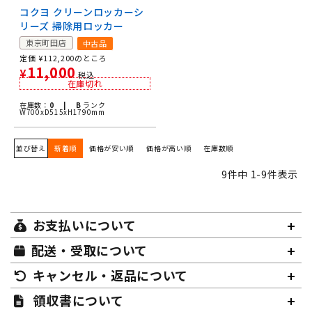
コクヨ クリーンロッカーシ
リーズ 掃除用ロッカー
東京町田店
中古品
定価
¥
112,200
のところ
11,000
¥
税込
在庫切れ
在庫数：
0 |
B
ランク
W700xD515xH1790mm
並び替え
新着順
価格が安い順
価格が高い順
在庫数順
9
件中
1
-
9
件表示
お支払いについて
配送・受取について
キャンセル・返品について
領収書について