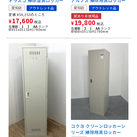
トラスコ 掃除道具ロッカー
アルプス 掃除用具ロッカー
愛知店
愛知店
アウトレット品
アウトレット品
定価
¥
56,353
のところ
訳あり未使用品
17,600
¥
19,800
税込
¥
税込
在庫数：
1 |
AA
ランク
在庫数：
2 |
AA
ランク
W455xD515xH1790mm
W608xD515xH1790mm
コクヨ クリーンロッカーシ
リーズ 掃除用具ロッカー