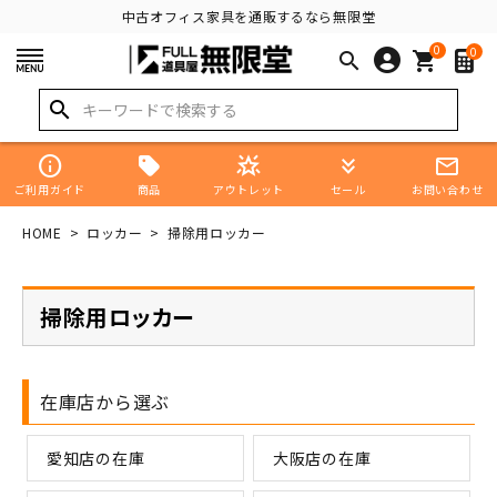
中古オフィス家具を通販するなら無限堂
0
0
search
shopping_cart
search
info
star_shine
keyboard_double_arrow_down
mail_outline
商品
ご利用ガイド
アウトレット
セール
お問い合わせ
HOME
ロッカー
掃除用ロッカー
掃除用ロッカー
在庫店から選ぶ
愛知店の在庫
大阪店の在庫