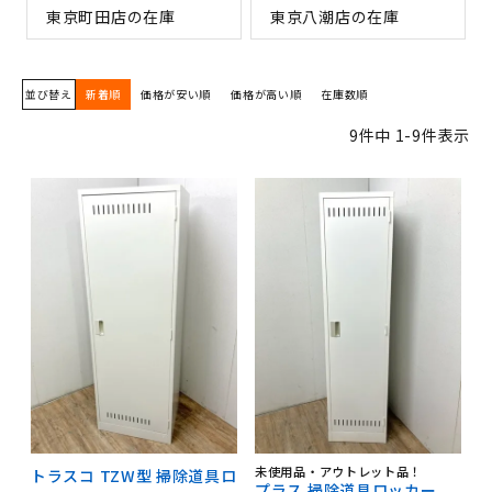
東京町田店の在庫
東京八潮店の在庫
並び替え
新着順
価格が安い順
価格が高い順
在庫数順
9
件中
1
-
9
件表示
未使用品・アウトレット品！
トラスコ TZW型 掃除道具ロ
プラス 掃除道具ロッカー