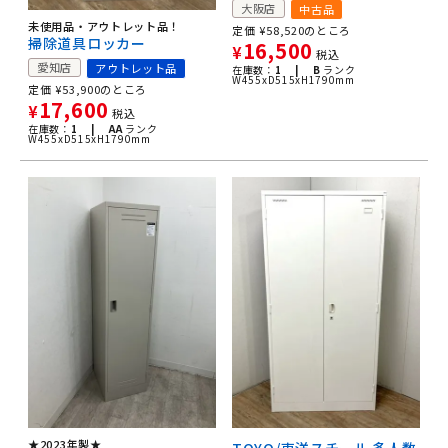
大阪店
中古品
未使用品・アウトレット品！
定価
¥
58,520
のところ
掃除道具ロッカー
16,500
¥
税込
愛知店
アウトレット品
在庫数：
1 |
B
ランク
W455xD515xH1790mm
定価
¥
53,900
のところ
17,600
¥
税込
在庫数：
1 |
AA
ランク
W455xD515xH1790mm
★2023年製★
TOYO/東洋スチール 多人数