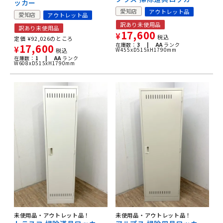
ッカー
愛知店
アウトレット品
愛知店
アウトレット品
訳あり未使用品
訳あり未使用品
17,600
¥
税込
定価
¥
92,026
のところ
在庫数：
3 |
AA
ランク
17,600
¥
W455xD515xH1790mm
税込
在庫数：
1 |
AA
ランク
W608xD515xH1790mm
未使用品・アウトレット品！
未使用品・アウトレット品！