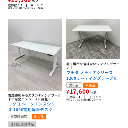
¥
税込
在庫数：
2 |
A
ランク
W1200xD750xH720mm
置く場所を選ばないシンプルデザイ
ン！
ウチダ ノティオシリーズ
1200ミーティングテーブル
愛知店
中古品
17,600
¥
税込
着座姿勢からスタンディングワーク
在庫数：
1 |
B
ランク
まで電動でスムーズに調整！
W1200xD600xH720mm
コクヨ シークエンスシリー
ズ 1800電動昇降デスク
東京町田店
中古品
送料別途見積品