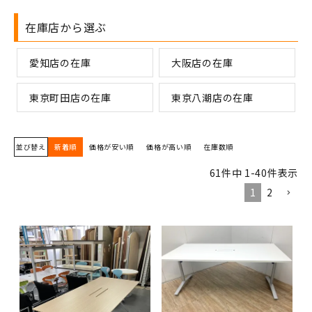
在庫店から選ぶ
愛知店の在庫
大阪店の在庫
東京町田店の在庫
東京八潮店の在庫
並び替え
新着順
価格が安い順
価格が高い順
在庫数順
61
件中
1
-
40
件表示
1
2