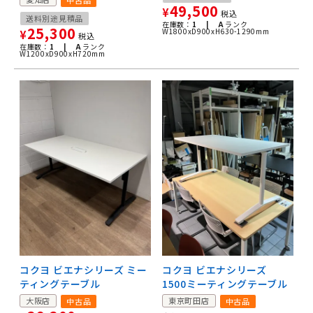
49,500
¥
税込
送料別途見積品
在庫数：
1 |
A
ランク
25,300
W1800xD900xH630-1290mm
¥
税込
在庫数：
1 |
A
ランク
W1200xD900xH720mm
コクヨ ビエナシリーズ ミー
コクヨ ビエナシリーズ
ティングテーブル
1500ミーティングテーブル
大阪店
東京町田店
中古品
中古品