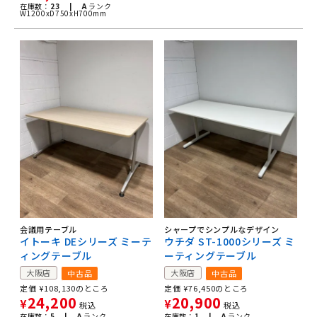
在庫数：
23 |
A
ランク
W1200xD750xH700mm
会議用テーブル
シャープでシンプルなデザイン
イトーキ DEシリーズ ミーテ
ウチダ ST-1000シリーズ ミ
ィングテーブル
ーティングテーブル
大阪店
大阪店
中古品
中古品
定価
¥
108,130
のところ
定価
¥
76,450
のところ
24,200
20,900
¥
¥
税込
税込
在庫数：
5 |
A
ランク
在庫数：
1 |
A
ランク