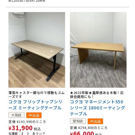
W1200xD750xH720mm
薄型キャスター脚なので移動もスム
★2023年製★重厚感ある木製！応
ーズです
接会議用にも！
コクヨ フリップトップシリ
コクヨ マネージメント550
ーズ ミーティングテーブル
シリーズ 1800ミーティング
テーブル
大阪店
中古品
愛知店
中古品
定価
¥
143,990
のところ
31,900
¥
定価
¥
294,800
のところ
税込
66,000
在庫数：
1 |
A
ランク
¥
税込