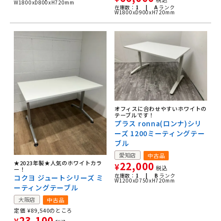
W1800xD800xH720mm
在庫数：
1 |
A
ランク
W1800xD900xH720mm
オフィスに合わせやすいホワイトの
テーブルです！
プラス ronna(ロンナ)シリ
ーズ 1200ミーティングテー
ブル
愛知店
中古品
★2023年製★人気のホワイトカラ
22,000
¥
税込
ー！
在庫数：
1 |
B
ランク
コクヨ ジュートシリーズ ミ
W1200xD750xH720mm
ーティングテーブル
大阪店
中古品
定価
¥
89,540
のところ
23,100