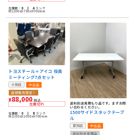
在庫数：
0 |
A
ランク
W1200xD750xH700mm
トヨスチール＋アイコ 役員
ミーティング7点セット
大阪店
中古品
店頭販売限定！
88,000
¥
税込
送料別途見積もり品です。まずお問
在庫切れ
い合わせください。
1500サイドスタックテーブ
在庫数：
0 |
B
ランク
W2100xD1050xH700mm
ル
愛知店
中古品
送料別途見積品