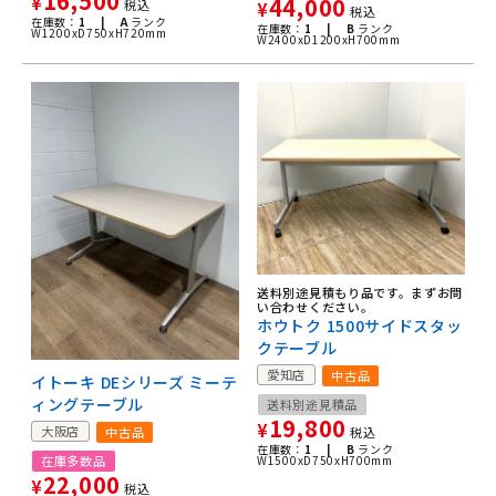
16,500
¥
44,000
税込
¥
税込
在庫数：
1 |
A
ランク
在庫数：
1 |
B
ランク
W1200xD750xH720mm
W2400xD1200xH700mm
送料別途見積もり品です。まずお問
い合わせください。
ホウトク 1500サイドスタッ
クテーブル
愛知店
中古品
イトーキ DEシリーズ ミーテ
ィングテーブル
送料別途見積品
19,800
¥
大阪店
税込
中古品
在庫数：
1 |
B
ランク
W1500xD750xH700mm
在庫多数品
22,000
¥
税込