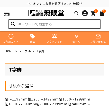
中古オフィス家具を通販するなら無限堂
0
0
search
shopping_cart
search
info
star_shine
keyboard_double_arrow_down
mail_outline
商品
ご利用ガイド
アウトレット
セール
お問い合わせ
HOME
テーブル
T字脚
T字脚
寸法から選ぶ
幅～1199mm
幅1200～1499ｍｍ
幅1500～1799mm
幅1800～2099mm
幅2100～2399mm
幅2400mm～