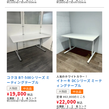
W1500xD750xH700mm
W1800xD750xH700mm
人気のホワイトカラー！
コクヨ BT-500シリーズ ミ
イトーキ DCシリーズ ミーテ
ーティングテーブル
ィングテーブル
大阪店
中古品
大阪店
中古品
19,800
¥
税込
定価
¥
63,800
のところ
在庫数：
1 |
A
ランク
22,000
W1500xD750xH720mm
¥
税込
在庫数：
1 |
B
ランク
W1200xD750xH720mm