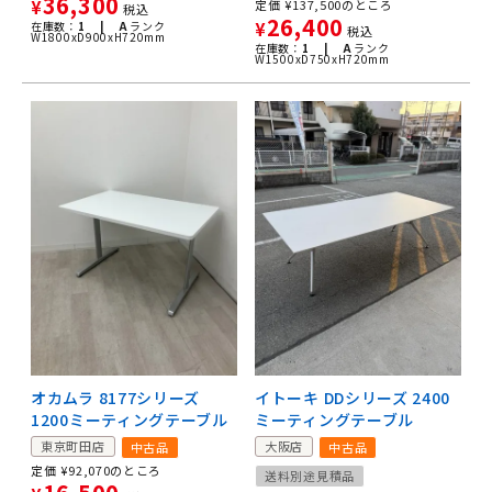
36,300
¥
定価
¥
137,500
のところ
税込
26,400
在庫数：
1 |
A
ランク
¥
税込
W1800xD900xH720mm
在庫数：
1 |
A
ランク
W1500xD750xH720mm
オカムラ 8177シリーズ
イトーキ DDシリーズ 2400
1200ミーティングテーブル
ミーティングテーブル
東京町田店
大阪店
中古品
中古品
定価
¥
92,070
のところ
送料別途見積品