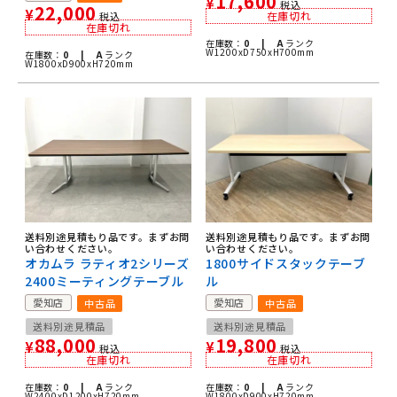
17,600
¥
税込
22,000
¥
在庫切れ
税込
在庫切れ
在庫数：
0 |
A
ランク
W1200xD750xH700mm
在庫数：
0 |
A
ランク
W1800xD900xH720mm
送料別途見積もり品です。まずお問
送料別途見積もり品です。まずお問
い合わせください。
い合わせください。
オカムラ ラティオ2シリーズ
1800サイドスタックテーブ
2400ミーティングテーブル
ル
愛知店
愛知店
中古品
中古品
送料別途見積品
送料別途見積品
88,000
19,800
¥
¥
税込
税込
在庫切れ
在庫切れ
在庫数：
0 |
A
ランク
在庫数：
0 |
A
ランク
W2400xD1200xH720mm
W1800xD900xH720mm