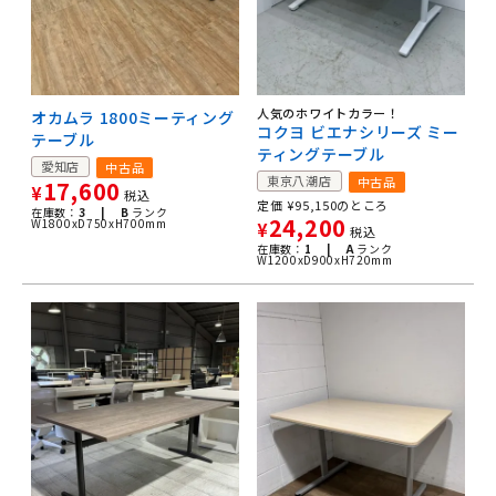
人気のホワイトカラー！
オカムラ 1800ミーティング
コクヨ ビエナシリーズ ミー
テーブル
ティングテーブル
愛知店
中古品
東京八潮店
中古品
17,600
¥
税込
定価
¥
95,150
のところ
在庫数：
3 |
B
ランク
24,200
W1800xD750xH700mm
¥
税込
在庫数：
1 |
A
ランク
W1200xD900xH720mm