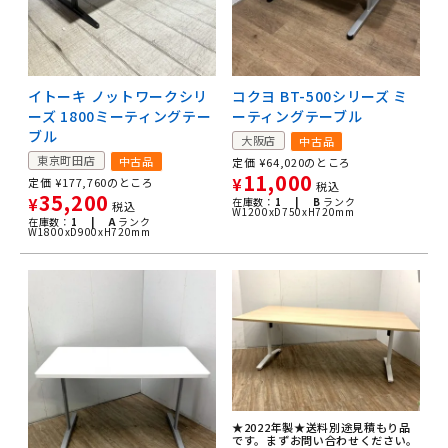
イトーキ ノットワークシリ
コクヨ BT-500シリーズ ミ
ーズ 1800ミーティングテー
ーティングテーブル
ブル
大阪店
中古品
東京町田店
中古品
定価
¥
64,020
のところ
11,000
定価
¥
177,760
のところ
¥
税込
35,200
¥
在庫数：
1 |
B
ランク
税込
W1200xD750xH720mm
在庫数：
1 |
A
ランク
W1800xD900xH720mm
★2022年製★送料別途見積もり品
です。まずお問い合わせください。