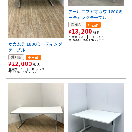
アールエフヤマカワ 1800ミ
ーティングテーブル
愛知店
中古品
13,200
¥
税込
在庫数：
2 |
B
ランク
W1800xD900xH720mm
オカムラ 1800ミーティング
テーブル
愛知店
中古品
22,000
¥
税込
在庫数：
1 |
B
ランク
W1800xD900xH720mm