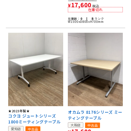
17,600
¥
税込
在庫切れ
在庫数：
0 |
B
ランク
W1500xD800xH700mm
★2023年製★
オカムラ 8176シリーズ ミー
コクヨ ジュートシリーズ
ティングテーブル
1800ミーティングテーブル
大阪店
中古品
愛知店
中古品