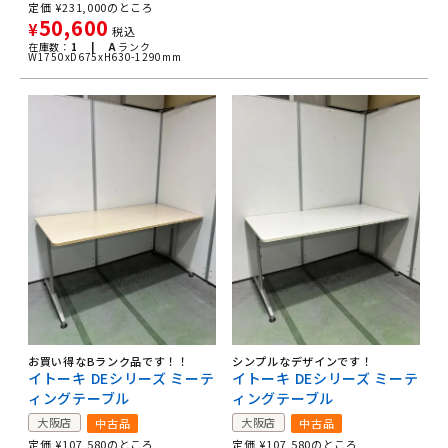
定価
¥
231,000
のところ
50,600
¥
税込
在庫数：
1 |
A
ランク
W1750xD675xH630-1290mm
お買い得なBランク品です！！
シンプルなデザインです！
イトーキ DEシリーズ ミーテ
イトーキ DEシリーズ ミーテ
ィングテーブル
ィングテーブル
大阪店
大阪店
中古品
中古品
定価
¥
107,580
のところ
定価
¥
107,580
のところ