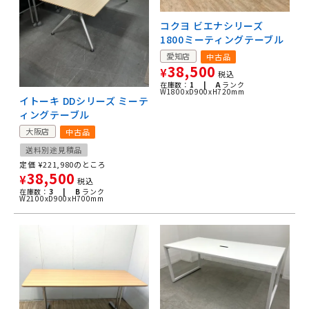
コクヨ ビエナシリーズ
1800ミーティングテーブル
愛知店
中古品
38,500
¥
税込
在庫数：
1 |
A
ランク
W1800xD900xH720mm
イトーキ DDシリーズ ミーテ
ィングテーブル
大阪店
中古品
送料別途見積品
定価
¥
221,980
のところ
38,500
¥
税込
在庫数：
3 |
B
ランク
W2100xD900xH700mm