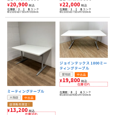
20,900
22,000
¥
¥
税込
税込
在庫数：
1 |
B
ランク
在庫数：
1 |
B
ランク
W1500xD750xH700mm
W1500xD750xH700mm
ジョインテックス 1800ミー
ティングテーブル
愛知店
中古品
19,800
¥
税込
在庫切れ
ミーティングテーブル
在庫数：
0 |
A
ランク
W1800xD900xH700mm
大阪店
中古品
店頭販売限定！
13,200
¥
税込
在庫切れ