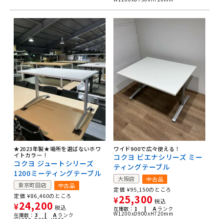
★2023年製★場所を選ばないホワ
ワイド900で広々使える！
イトカラー！
コクヨ ビエナシリーズ ミー
コクヨ ジュートシリーズ
ティングテーブル
1200ミーティングテーブル
大阪店
中古品
東京町田店
中古品
定価
¥
95,150
のところ
定価
¥
86,460
のところ
25,300
¥
税込
24,200
¥
税込
在庫数：
1 |
A
ランク
W1200xD900xH720mm
在庫数：
3 |
A
ランク