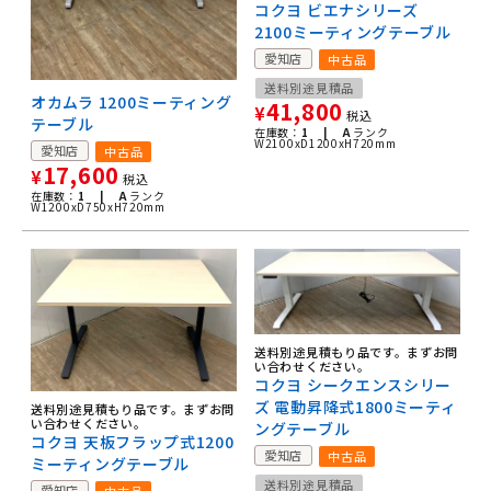
コクヨ ビエナシリーズ
2100ミーティングテーブル
愛知店
中古品
送料別途見積品
オカムラ 1200ミーティング
41,800
¥
税込
テーブル
在庫数：
1 |
A
ランク
W2100xD1200xH720mm
愛知店
中古品
17,600
¥
税込
在庫数：
1 |
A
ランク
W1200xD750xH720mm
送料別途見積もり品です。まずお問
い合わせください。
コクヨ シークエンスシリー
ズ 電動昇降式1800ミーティ
送料別途見積もり品です。まずお問
い合わせください。
ングテーブル
コクヨ 天板フラップ式1200
愛知店
中古品
ミーティングテーブル
送料別途見積品
愛知店
中古品