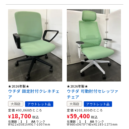
★2026年製★
★2026年製★
ウチダ 固定肘付クレネチェ
ウチダ 可動肘付セレッツァ
ア
チェア
大阪店
大阪店
アウトレット品
アウトレット品
定価
¥
93,060
のところ
定価
¥
203,830
のところ
18,700
59,400
¥
¥
税込
税込
在庫数：
1 |
AA
ランク
在庫数：
1 |
AA
ランク
W622xD581xH917-1007mm
W660xD670-760xH1185-1275mm