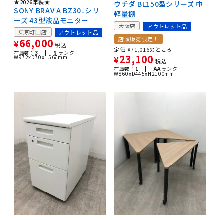
★2026年製★
ウチダ BL150型シリーズ 中
SONY BRAVIA BZ30Lシリ
軽量棚
ーズ 43型液晶モニター
大阪店
アウトレット品
東京町田店
アウトレット品
店頭販売限定！
66,000
¥
税込
定価
¥
71,016
のところ
在庫数：
3 |
S
ランク
23,100
W972xD70xH567mm
¥
税込
在庫数：
1 |
AA
ランク
W860xD445xH2100mm