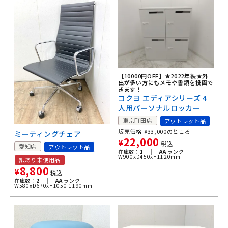
【10000円OFF】★2022年製★外
出が多い方にもメモや書類を投函で
きます！
コクヨ エディアシリーズ 4
人用パーソナルロッカー
東京町田店
アウトレット品
販売価格
¥
33,000
のところ
ミーティングチェア
22,000
¥
税込
愛知店
アウトレット品
在庫数：
1 |
AA
ランク
W900xD450xH1120mm
訳あり未使用品
8,800
¥
税込
在庫数：
2 |
AA
ランク
W580xD670xH1050-1190mm