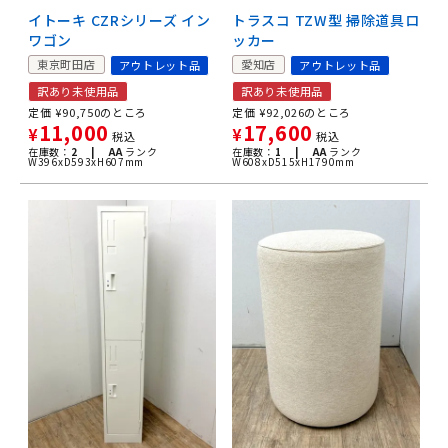
イトーキ CZRシリーズ イン
トラスコ TZW型 掃除道具ロ
ワゴン
ッカー
東京町田店
愛知店
アウトレット品
アウトレット品
訳あり未使用品
訳あり未使用品
定価
¥
90,750
のところ
定価
¥
92,026
のところ
11,000
17,600
¥
¥
税込
税込
在庫数：
2 |
AA
ランク
在庫数：
1 |
AA
ランク
W396xD593xH607mm
W608xD515xH1790mm