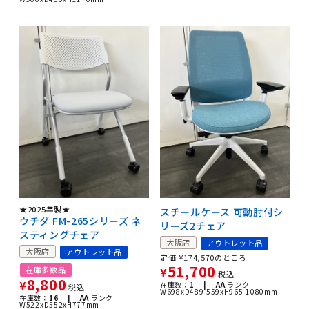
★2025年製★
スチールケース 可動肘付シ
ウチダ FM-265シリーズ ネ
リーズ2チェア
スティングチェア
大阪店
アウトレット品
大阪店
アウトレット品
定価
¥
174,570
のところ
51,700
在庫多数品
¥
税込
8,800
¥
在庫数：
1 |
AA
ランク
税込
W698xD489-559xH965-1080mm
在庫数：
16 |
AA
ランク
W522xD552xH777mm