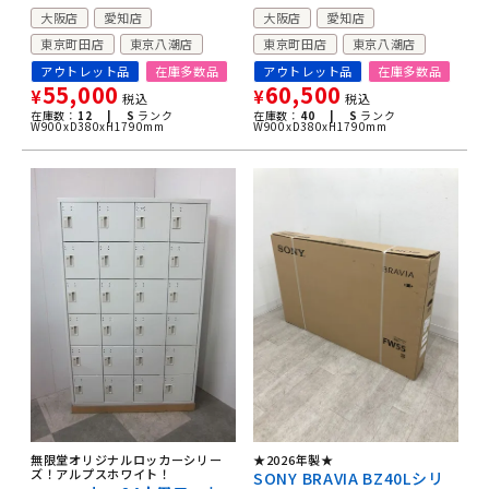
大阪店
愛知店
大阪店
愛知店
東京町田店
東京八潮店
東京町田店
東京八潮店
アウトレット品
在庫多数品
アウトレット品
在庫多数品
55,000
60,500
¥
¥
税込
税込
在庫数：
12 |
S
ランク
在庫数：
40 |
S
ランク
W900xD380xH1790mm
W900xD380xH1790mm
★2026年製★
無限堂オリジナルロッカーシリー
ズ！アルプスホワイト！
SONY BRAVIA BZ40Lシリ