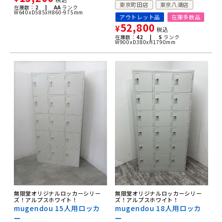
東京町田店
東京八潮店
在庫数：
2 |
AA
ランク
W640xD585xH860-975mm
アウトレット品
在庫多数品
52,800
¥
税込
在庫数：
42 |
S
ランク
W900xD380xH1790mm
無限堂オリジナルロッカーシリー
無限堂オリジナルロッカーシリー
ズ！アルプスホワイト！
ズ！アルプスホワイト！
mugendou 15人用ロッカ
mugendou 18人用ロッカ
ー
ー