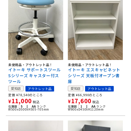
未使用品・アウトレット品！
未使用品・アウトレット品！
イトーキ サポートスツール
イトーキ エスキャビネット
Sシリーズ キャスター付ス
シリーズ 天板付オープン書
ツール
庫
愛知店
愛知店
アウトレット品
アウトレット品
定価
¥
78,540
のところ
定価
¥
66,990
のところ
11,000
17,600
¥
¥
税込
税込
在庫数：
5 |
AA
ランク
在庫数：
1 |
AA
ランク
W500xD500xH505-705mm
W900xD450xH1120mm