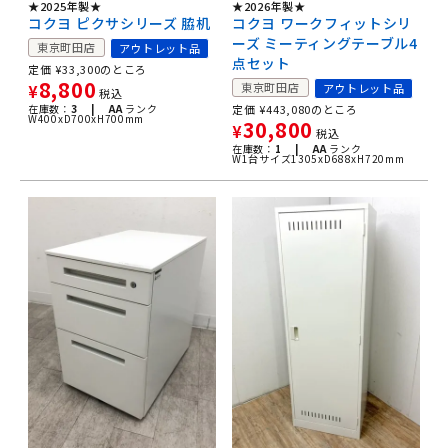
★2025年製★
★2026年製★
コクヨ ピクサシリーズ 脇机
コクヨ ワークフィットシリ
ーズ ミーティングテーブル4
東京町田店
アウトレット品
点セット
定価
¥
33,300
のところ
8,800
東京町田店
アウトレット品
¥
税込
在庫数：
3 |
AA
ランク
定価
¥
443,080
のところ
W400xD700xH700mm
30,800
¥
税込
在庫数：
1 |
AA
ランク
W1台サイズ1305xD688xH720mm