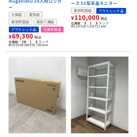
mugendou 24人用ロッカ
ーズ 55型液晶モニター
ー
東京町田店
アウトレット品
大阪店
愛知店
110,000
¥
税込
東京町田店
東京八潮店
在庫数：
3 |
S
ランク
W1243xD71xH721mm
アウトレット品
在庫多数品
69,300
¥
税込
在庫数：
28 |
S
ランク
W1050xD380xH1700mm