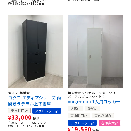
在庫数：
1 |
AA
ランク
W456xD620xH1400mm
★2026年製★
無限堂オリジナルロッカーシリー
ズ！アルプスホワイト！
コクヨ エディアシリーズ 両
mugendou 1人用ロッカー
開きラテラル上下書庫
大阪店
愛知店
東京町田店
アウトレット品
33,000
東京町田店
東京八潮店
¥
税込
在庫数：
2 |
AA
ランク
アウトレット品
在庫多数品
W800xD450xH2150mm
19,580
¥
税込