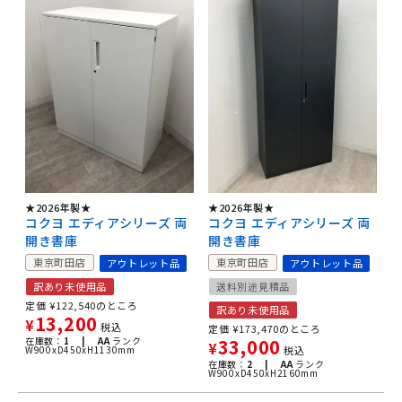
★2026年製★
★2026年製★
コクヨ エディアシリーズ 両
コクヨ エディアシリーズ 両
開き書庫
開き書庫
東京町田店
東京町田店
アウトレット品
アウトレット品
訳あり未使用品
送料別途見積品
定価
¥
122,540
のところ
訳あり未使用品
13,200
¥
税込
定価
¥
173,470
のところ
在庫数：
1 |
AA
ランク
33,000
¥
W900xD450xH1130mm
税込
在庫数：
2 |
AA
ランク
W900xD450xH2160mm