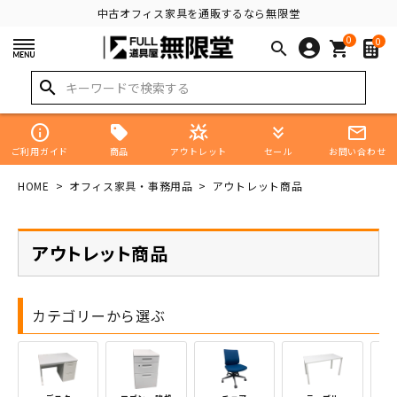
中古オフィス家具を通販するなら無限堂
0
0
search
shopping_cart
search
info
star_shine
keyboard_double_arrow_down
mail_outline
商品
ご利用ガイド
アウトレット
セール
お問い合わせ
HOME
オフィス家具・事務用品
アウトレット商品
アウトレット商品
カテゴリーから選ぶ