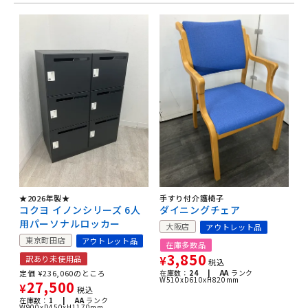
★2026年製★
手すり付介護椅子
コクヨ イノンシリーズ 6人
ダイニングチェア
用パーソナルロッカー
大阪店
アウトレット品
東京町田店
アウトレット品
在庫多数品
3,850
訳あり未使用品
¥
税込
定価
¥
236,060
のところ
在庫数：
24 |
AA
ランク
W510xD610xH820mm
27,500
¥
税込
在庫数：
1 |
AA
ランク
W900xD450xH1170mm