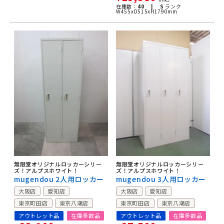
在庫数：
40 |
S
ランク
W455xD515xH1790mm
無限堂オリジナルロッカーシリー
無限堂オリジナルロッカーシリー
ズ！アルプスホワイト！
ズ！アルプスホワイト！
mugendou 2人用ロッカー
mugendou 3人用ロッカー
大阪店
愛知店
大阪店
愛知店
東京町田店
東京八潮店
東京町田店
東京八潮店
アウトレット品
在庫多数品
アウトレット品
在庫多数品