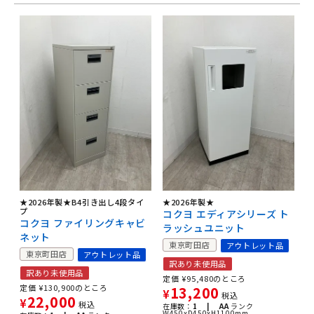
★2026年製★B4引き出し4段タイ
★2026年製★
プ
コクヨ エディアシリーズ ト
コクヨ ファイリングキャビ
ラッシュユニット
ネット
東京町田店
アウトレット品
東京町田店
アウトレット品
訳あり未使用品
訳あり未使用品
定価
¥
95,480
のところ
定価
¥
130,900
のところ
13,200
¥
税込
22,000
¥
税込
在庫数：
1 |
AA
ランク
W450xD450xH1100mm