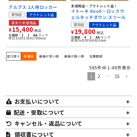
未使用品・アウトレット品！
アルプス 2人用ロッカー
イトーキ Knoll・ロックウ
愛知店
アウトレット品
ェルタッチダウン スツール
訳あり未使用品
愛知店
アウトレット品
15,400
¥
19,800
税込
¥
税込
在庫数：
1 |
AA
ランク
在庫数：
4 |
AA
ランク
W315xD515xH1790mm
W385xD385xH610mm
並び替え
新着順
価格が安い順
価格が高い順
在庫数順
565
件中
1
-
40
件表示
1
2
…
15
お支払いについて
配送・受取について
キャンセル・返品について
領収書について