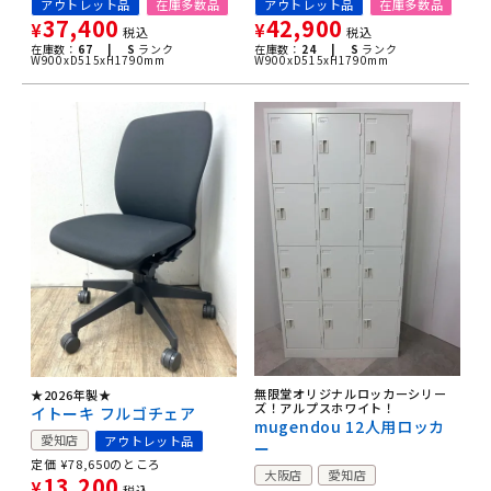
アウトレット品
在庫多数品
アウトレット品
在庫多数品
37,400
42,900
¥
¥
税込
税込
在庫数：
67 |
S
ランク
在庫数：
24 |
S
ランク
W900xD515xH1790mm
W900xD515xH1790mm
無限堂オリジナルロッカーシリー
★2026年製★
ズ！アルプスホワイト！
イトーキ フルゴチェア
mugendou 12人用ロッカ
愛知店
アウトレット品
ー
定価
¥
78,650
のところ
大阪店
愛知店
13,200
¥
税込