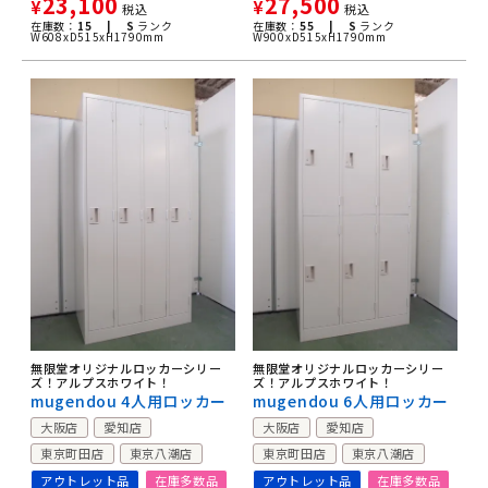
23,100
27,500
¥
¥
税込
税込
在庫数：
15 |
S
ランク
在庫数：
55 |
S
ランク
W608xD515xH1790mm
W900xD515xH1790mm
無限堂オリジナルロッカーシリー
無限堂オリジナルロッカーシリー
ズ！アルプスホワイト！
ズ！アルプスホワイト！
mugendou 4人用ロッカー
mugendou 6人用ロッカー
大阪店
愛知店
大阪店
愛知店
東京町田店
東京八潮店
東京町田店
東京八潮店
アウトレット品
在庫多数品
アウトレット品
在庫多数品