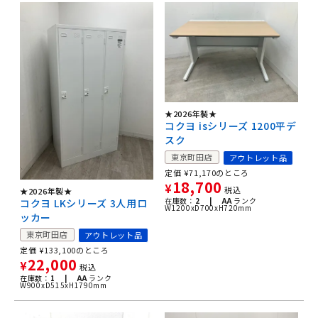
★2026年製★
コクヨ isシリーズ 1200平デ
スク
東京町田店
アウトレット品
定価
¥
71,170
のところ
18,700
¥
税込
★2026年製★
在庫数：
2 |
AA
ランク
コクヨ LKシリーズ 3人用ロ
W1200xD700xH720mm
ッカー
東京町田店
アウトレット品
定価
¥
133,100
のところ
22,000
¥
税込
在庫数：
1 |
AA
ランク
W900xD515xH1790mm