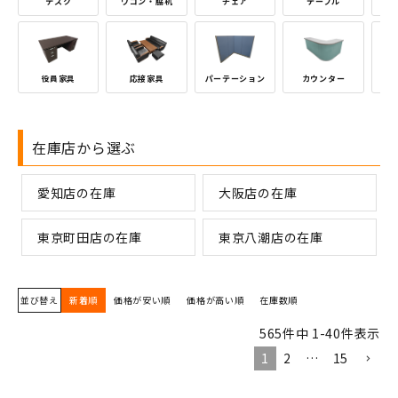
デスク
ワゴン・脇机
チェア
テーブル
オ
オ
役員家具
応接家具
パーテーション
カウンター
ア
在庫店から選ぶ
愛知店の在庫
大阪店の在庫
東京町田店の在庫
東京八潮店の在庫
並び替え
新着順
価格が安い順
価格が高い順
在庫数順
565
件中
1
-
40
件表示
1
2
…
15