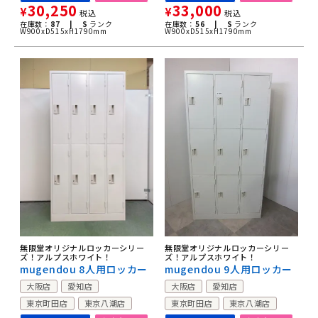
30,250
33,000
¥
¥
税込
税込
在庫数：
87 |
S
ランク
在庫数：
56 |
S
ランク
W900xD515xH1790mm
W900xD515xH1790mm
無限堂オリジナルロッカーシリー
無限堂オリジナルロッカーシリー
ズ！アルプスホワイト！
ズ！アルプスホワイト！
mugendou 8人用ロッカー
mugendou 9人用ロッカー
大阪店
愛知店
大阪店
愛知店
東京町田店
東京八潮店
東京町田店
東京八潮店