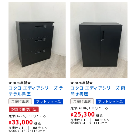
★2025年製★
★2026年製★
コクヨ エディアシリーズ ラ
コクヨ エディアシリーズ 両
テラル書庫
開き書庫
東京町田店
東京町田店
アウトレット品
アウトレット品
定価
¥
106,150
のところ
訳あり未使用品
25,300
¥
税込
定価
¥
275,550
のところ
33,000
在庫数：
1 |
AA
ランク
¥
税込
W900xD450xH1110mm
在庫数：
1 |
AA
ランク
W900xD450xH1130mm