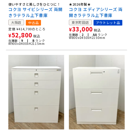
使いやすさと美しさをひとつに！
★2026年製★
コクヨ サイビシリーズ 両開
コクヨ エディアシリーズ 両
きラテラル上下書庫
開きラテラル上下書庫
大阪店
東京町田店
中古品
アウトレット品
33,000
定価
¥
414,700
のところ
¥
税込
52,800
¥
在庫数：
2 |
AA
ランク
税込
W800xD450xH2150mm
在庫数：
9 |
B
ランク
W900xD400xH2115mm