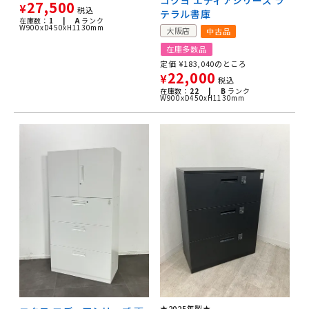
コクヨ エディアシリーズ ラ
27,500
¥
税込
テラル書庫
在庫数：
1 |
A
ランク
W900xD450xH1130mm
大阪店
中古品
在庫多数品
定価
¥
183,040
のところ
22,000
¥
税込
在庫数：
22 |
B
ランク
W900xD450xH1130mm
★2025年製★