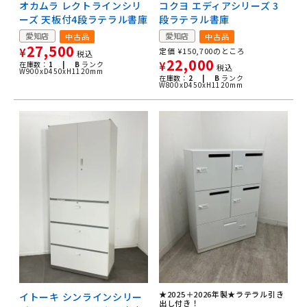
オカムラ レクトラインシリ
コクヨ エディアシリーズ 3
ーズ 天板付4段ラテラル書庫
段ラテラル書庫
愛知店
愛知店
中古品
中古品
27,500
¥
定価
¥
150,700
のところ
税込
22,000
在庫数：
1 |
B
ランク
¥
税込
W900xD450xH1120mm
在庫数：
2 |
B
ランク
W800xD450xH1120mm
★2025＋2026年製★ラテラル引き
イトーキ シンラインシリー
出し付き！