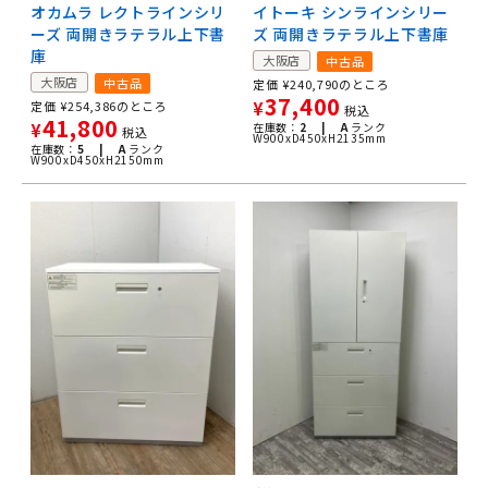
オカムラ レクトラインシリ
イトーキ シンラインシリー
ーズ 両開きラテラル上下書
ズ 両開きラテラル上下書庫
庫
大阪店
中古品
大阪店
中古品
定価
¥
240,790
のところ
37,400
定価
¥
254,386
のところ
¥
税込
41,800
¥
在庫数：
2 |
A
ランク
税込
W900xD450xH2135mm
在庫数：
5 |
A
ランク
W900xD450xH2150mm