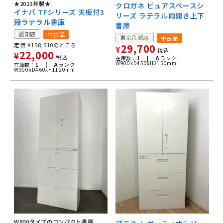
★2023年製★
クロガネ ピュアスペースシ
イナバ TFシリーズ 天板付3
リーズ ラテラル両開き上下
段ラテラル書庫
書庫
愛知店
中古品
東京八潮店
中古品
定価
¥
158,510
のところ
29,700
¥
税込
22,000
¥
税込
在庫数：
1 |
A
ランク
W900xD450xH2150mm
在庫数：
1 |
A
ランク
W900xD460xH1120mm
W800タイプのコンパクト書庫