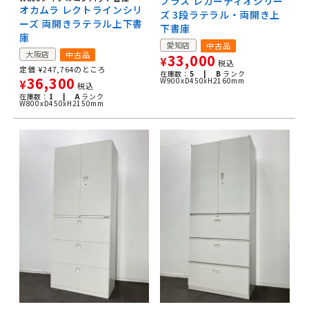
プラス レガーティオシリー
オカムラ レクトラインシリ
ズ 3段ラテラル・両開き上
ーズ 両開きラテラル上下書
下書庫
庫
愛知店
中古品
大阪店
中古品
33,000
¥
税込
定価
¥
247,764
のところ
在庫数：
5 |
B
ランク
36,300
W900xD450xH2160mm
¥
税込
在庫数：
1 |
A
ランク
W800xD450xH2150mm