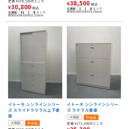
定価
¥
259,160
のところ
38,500
¥
税込
30,800
¥
税込
在庫数：
1 |
A
ランク
W900xD450xH2135mm
在庫数：
41 |
B
ランク
W900xD450xH2135mm
イトーキ シンラインシリー
イトーキ シンラインシリー
ズ スライドラテラル上下書
ズ ラテラル書庫
庫
大阪店
中古品
大阪店
中古品
定価
¥
173,690
のところ
定価
¥
267,410
のところ