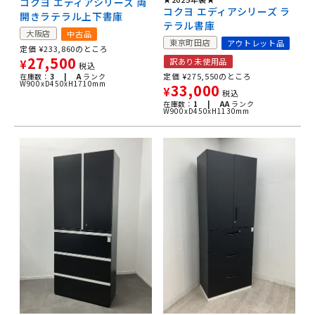
コクヨ エディアシリーズ 両
コクヨ エディアシリーズ ラ
開きラテラル上下書庫
テラル書庫
大阪店
中古品
東京町田店
アウトレット品
定価
¥
233,860
のところ
27,500
訳あり未使用品
¥
税込
定価
¥
275,550
のところ
在庫数：
3 |
A
ランク
W900xD450xH1710mm
33,000
¥
税込
在庫数：
1 |
AA
ランク
W900xD450xH1130mm