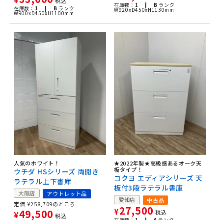
税込
在庫数：
1 |
B
ランク
在庫数：
1 |
B
ランク
W920xD450xH1130mm
W900xD450xH1100mm
人気のホワイト！
★2022年製★高級感あるオーク天
板タイプ！
ウチダ HSシリーズ 両開き
コクヨ エディアシリーズ 天
ラテラル上下書庫
板付3段ラテラル書庫
大阪店
アウトレット品
愛知店
中古品
定価
¥
258,709
のところ
27,500
¥
49,500
税込
¥
税込
在庫数：
1 |
A
ランク