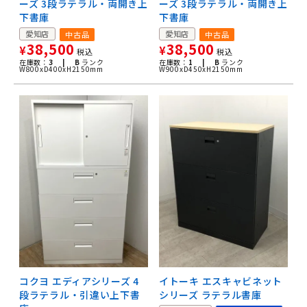
ーズ 3段ラテラル・両開き上
ーズ 3段ラテラル・両開き上
下書庫
下書庫
愛知店
愛知店
中古品
中古品
38,500
38,500
¥
¥
税込
税込
在庫数：
3 |
B
ランク
在庫数：
1 |
B
ランク
W800xD400xH2150mm
W900xD450xH2150mm
コクヨ エディアシリーズ 4
イトーキ エスキャビネット
段ラテラル・引違い上下書
シリーズ ラテラル書庫