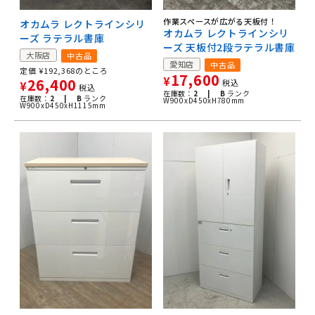
作業スペースが広がる天板付！
オカムラ レクトラインシリ
オカムラ レクトラインシリ
ーズ ラテラル書庫
ーズ 天板付2段ラテラル書庫
大阪店
中古品
愛知店
中古品
定価
¥
192,368
のところ
17,600
¥
26,400
税込
¥
税込
在庫数：
2 |
B
ランク
在庫数：
2 |
B
ランク
W900xD450xH780mm
W900xD450xH1115mm