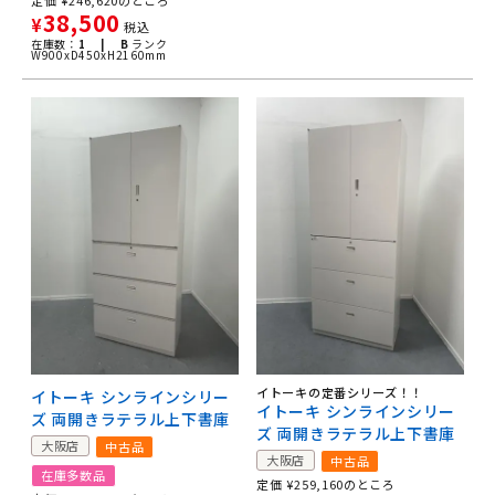
38,500
¥
税込
在庫数：
1 |
B
ランク
W900xD450xH2160mm
イトーキの定番シリーズ！！
イトーキ シンラインシリー
イトーキ シンラインシリー
ズ 両開きラテラル上下書庫
ズ 両開きラテラル上下書庫
大阪店
中古品
大阪店
中古品
在庫多数品
定価
¥
259,160
のところ