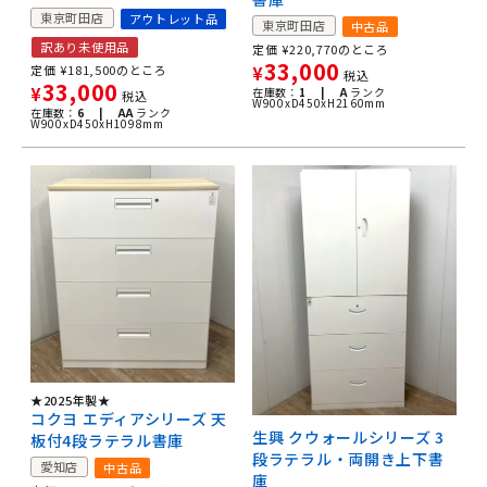
東京町田店
アウトレット品
東京町田店
中古品
訳あり未使用品
定価
¥
220,770
のところ
33,000
定価
¥
181,500
のところ
¥
税込
33,000
¥
在庫数：
1 |
A
ランク
税込
W900xD450xH2160mm
在庫数：
6 |
AA
ランク
W900xD450xH1098mm
★2025年製★
コクヨ エディアシリーズ 天
生興 クウォールシリーズ 3
板付4段ラテラル書庫
段ラテラル・両開き上下書
愛知店
中古品
庫