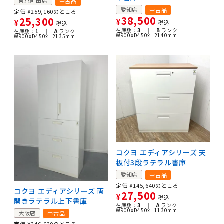
東京町田店
中古品
愛知店
中古品
定価
¥
259,160
のところ
38,500
25,300
¥
¥
税込
税込
在庫数：
3 |
B
ランク
在庫数：
1 |
A
ランク
W900xD450xH2140mm
W900xD450xH2135mm
コクヨ エディアシリーズ 天
板付3段ラテラル書庫
愛知店
中古品
定価
¥
145,640
のところ
コクヨ エディアシリーズ 両
27,500
¥
税込
開きラテラル上下書庫
在庫数：
3 |
A
ランク
W900xD450xH1130mm
大阪店
中古品
定価
¥
246,620
のところ