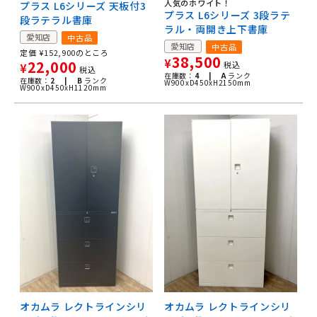
人気のホワイト！
プラス L6シリーズ 天板付3
プラス L6シリーズ 3段ラテ
段ラテラル書庫
ラル・両開き上下書庫
愛知店
中古品
愛知店
中古品
定価
¥
152,900
のところ
38,500
¥
22,000
税込
¥
税込
在庫数：
4 |
A
ランク
在庫数：
2 |
B
ランク
W900xD450xH2150mm
W900xD450xH1120mm
オカムラ レクトラインシリ
オカムラ レクトラインシリ