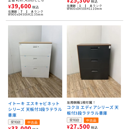
25,300
¥
税込
39,600
¥
在庫数：
1 |
A
ランク
税込
W900xD450xH1110mm
在庫数：
7 |
A
ランク
W900xD450xH2135mm
左用側板1枚付属！
イトーキ エスキャビネット
コクヨ エディアシリーズ 天
シリーズ 天板付3段ラテラル
板付3段ラテラル書庫
書庫
愛知店
中古品
愛知店
中古品
27,500
¥
33,000
税込
¥