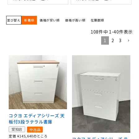
並び替え
新着順
価格が安い順
価格が高い順
在庫数順
108
件中
1
-
40
件表示
1
2
3
コクヨ エディアシリーズ 天
板付3段ラテラル書庫
愛知店
中古品
定価
¥
145,640
のところ