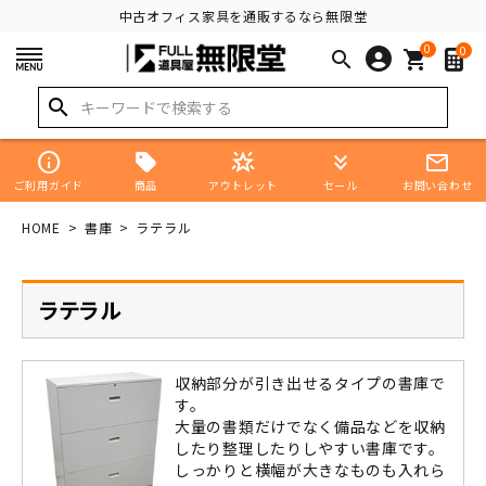
中古オフィス家具を通販するなら無限堂
0
0
search
shopping_cart
search
info
star_shine
keyboard_double_arrow_down
mail_outline
商品
ご利用ガイド
アウトレット
セール
お問い合わせ
HOME
書庫
ラテラル
ラテラル
収納部分が引き出せるタイプの書庫で
す。
大量の書類だけでなく備品などを収納
したり整理したりしやすい書庫です。
しっかりと横幅が大きなものも入れら