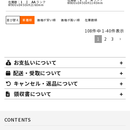
在庫数：
1 |
AA
ランク
W800xD450xH1140mm
W900xD450xH2160mm
並び替え
新着順
価格が安い順
価格が高い順
在庫数順
108
件中
1
-
40
件表示
1
2
3
お支払いについて
配送・受取について
キャンセル・返品について
領収書について
CONTENTS