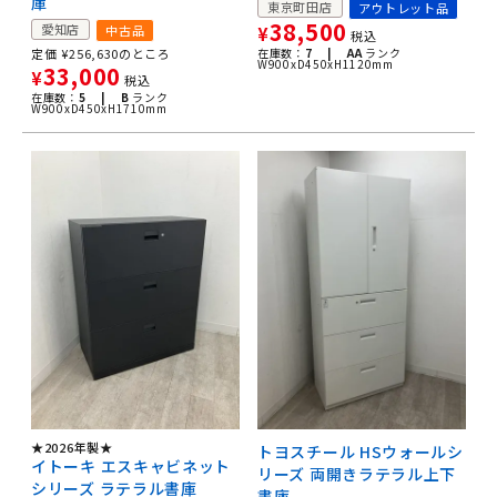
庫
東京町田店
アウトレット品
38,500
愛知店
中古品
¥
税込
定価
¥
256,630
のところ
在庫数：
7 |
AA
ランク
W900xD450xH1120mm
33,000
¥
税込
在庫数：
5 |
B
ランク
W900xD450xH1710mm
★2026年製★
トヨスチール HSウォールシ
イトーキ エスキャビネット
リーズ 両開きラテラル上下
シリーズ ラテラル書庫
書庫