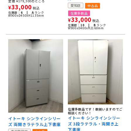
定価
¥
179,300
のところ
33,000
愛知店
中古品
¥
税込
在庫数：
6 |
A
ランク
在庫多数品
W900xD450xH1135mm
33,000
¥
税込
在庫数：
10 |
B
ランク
W900xD400xH2160mm
在庫多数品です！数揃いますのでご
相談ください！
イトーキ シンラインシリー
イトーキ シンラインシリー
ズ 3段ラテラル・両開き上
ズ 両開きラテラル上下書庫
下書庫