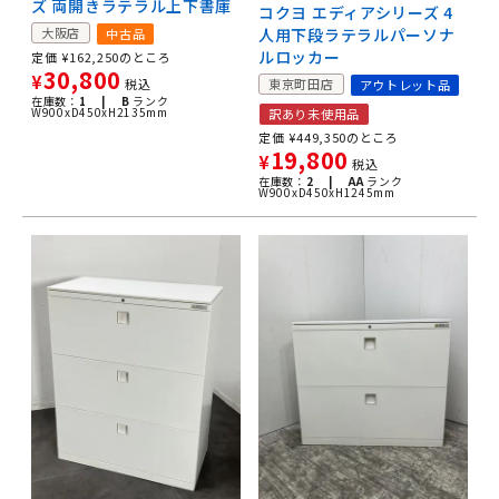
ズ 両開きラテラル上下書庫
コクヨ エディアシリーズ 4
大阪店
人用下段ラテラルパーソナ
中古品
ルロッカー
定価
¥
162,250
のところ
30,800
¥
税込
東京町田店
アウトレット品
在庫数：
1 |
B
ランク
W900xD450xH2135mm
訳あり未使用品
定価
¥
449,350
のところ
19,800
¥
税込
在庫数：
2 |
AA
ランク
W900xD450xH1245mm