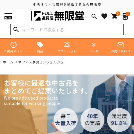
中古オフィス家具を通販するなら無限堂
0
0
favorite
search
shopping_cart
search
info
star_shine
keyboard_double_arrow_down
mail_outline
商品
ご利用ガイド
アウトレット
セール
お問い合わせ
ホーム
オフィス家具コンシェルジュ
お客様に最適な中古品を
まとめてご提案いたします。
We provide used products
suitable for working people.
毎日
40年
満足度
大量入荷
の実績
91.8％