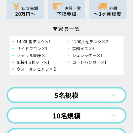
目安金額
家具一覧
納期
20万円～
下記参照
～1ヶ月程度
▼家具一覧
1400L型デスク×1
1200片袖デスク×2
サイドワゴン×3
事務イス×3
ラテラル書庫×1
シュレッダー×1
応接4点セット×1
コートハンガー×1
ウォールシェルフ×2
5名規模
10名規模