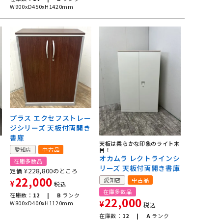
W900xD450xH1420mm
プラス エクセフストレー
ジシリーズ 天板付両開き
書庫
天板は柔らかな印象のライト木
ズ
愛知店
中古品
目！
オカムラ レクトラインシ
在庫多数品
リーズ 天板付両開き書庫
¥
228,800
定価
のところ
22,000
愛知店
中古品
¥
税込
在庫多数品
在庫数：
12 |
B
ランク
22,000
W800xD400xH1120mm
¥
税込
在庫数：
12 |
A
ランク