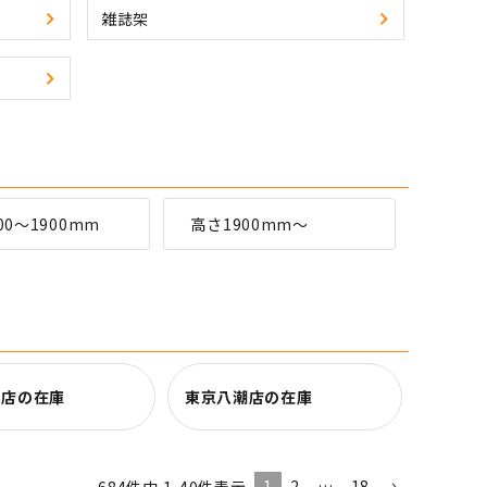
雑誌架
00～1900mm
高さ1900mm～
田店の在庫
東京八潮店の在庫
1
2
…
18
684
件中
1
-
40
件表示