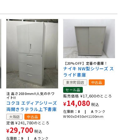
【20%OFF】定番の書庫！
ナイキ NW型シリーズ ス
ライド書庫
東京町田店
中古品
セール品
注 高さ2030mm!!人気のホワ
リ
¥
17,600
販売価格
のところ
イト!!
14,080
コクヨ エディアシリーズ
¥
税込
両開きラテラル上下書庫
在庫数：
8 |
A
ランク
W900xD450xH1100mm
大阪店
中古品
¥
241,780
定価
のところ
29,700
¥
税込
在庫数：
9 |
A
ランク