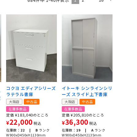
コクヨ エディアシリーズ
イトーキ シンラインシリ
シ
ラテラル書庫
ーズ スライド上下書庫
庫
大阪店
中古品
大阪店
中古品
在庫多数品
在庫多数品
¥
183,040
¥
205,810
定価
のところ
定価
のところ
22,000
36,300
¥
¥
税込
税込
在庫数：
22 |
B
ランク
在庫数：
19 |
A
ランク
W900xD450xH1130mm
W900xD450xH2135mm