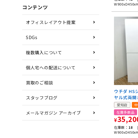
W900xD450x
コンテンツ
オフィスレイアウト提案
SDGs
複数購入について
個人宅への配送について
買取のご相談
ウチダ HS
ヤル式両開
スタッフブログ
愛知店
中
在庫多数品
メールマガジン アーカイブ
35,20
¥
在庫数：
18 
W900xD450x