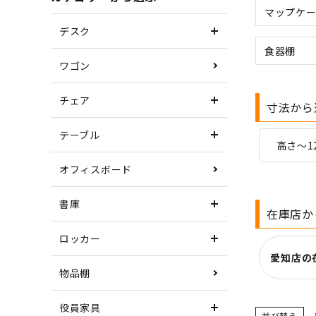
マップケー
デスク
食器棚
ワゴン
チェア
寸法から
テーブル
高さ～1
オフィスボード
書庫
在庫店か
ロッカー
愛知店の
物品棚
役員家具
並び替え