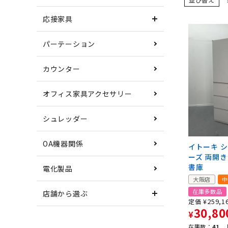
応接家具
パーテーション
カウンター
オフィス家具アクセサリー
シュレッダー
OA機器関係
イトーキ 
ーズ 両開
書庫
電化製品
大阪店
中
在庫多数品
店舗から選ぶ
¥
259,1
定価
30,80
¥
在庫数：
41 