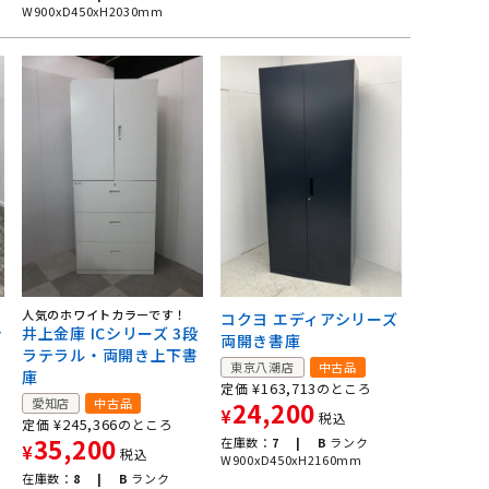
W900xD450xH2030mm
人気のホワイトカラーです！
コクヨ エディアシリーズ
井上金庫 ICシリーズ 3段
シ
両開き書庫
ラテラル・両開き上下書
東京八潮店
中古品
庫
¥
163,713
定価
のところ
愛知店
中古品
24,200
¥
税込
¥
245,366
定価
のところ
35,200
在庫数：
7 |
B
ランク
¥
税込
W900xD450xH2160mm
在庫数：
8 |
B
ランク