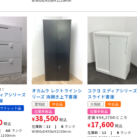
W900xD450xH1120mm
付！
オカムラ レクトラインシ
コクヨ エディアシリー
ディアシリーズ
リーズ 両開き上下書庫
スライド書庫
庫
愛知店
中古品
大阪店
中古品
ウトレット品
在庫多数品
在庫多数品
38,500
¥
94,270
定価
のところ
¥
税込
0
17,600
税込
¥
税込
在庫数：
12 |
B
ランク
|
AA
ランク
W900xD450xH2150mm
在庫数：
12 |
B
ランク
H1100mm