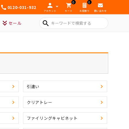
0
0
0120-031-932
アカウント
カート
お見積り
問い合わせ
search
セール
引違い
クリアトレー
ファイリングキャビネット