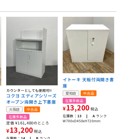
イトーキ 天板付両開き書
庫
カウンターとしても使用可!!
愛知店
中古品
コクヨ エディアシリーズ
在庫多数品
オープン両開き上下書庫
13,200
¥
税込
大阪店
中古品
在庫数：
13 |
A
ランク
在庫多数品
W700xD450xH720mm
¥
161,480
定価
のところ
13,200
¥
税込
在庫数：
14 |
B
ランク