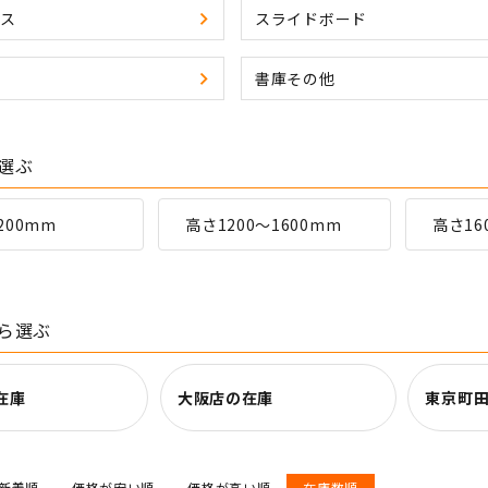
ス
スライドボード
書庫その他
選ぶ
200mm
高さ1200～1600mm
高さ16
ら選ぶ
在庫
大阪店の在庫
東京町
新着順
価格が安い順
価格が高い順
在庫数順