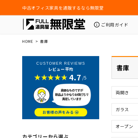
中古オフィス家具を通販するなら無限堂
ご利用ガイド
HOME
書庫
CUSTOMER REVIEWS
書庫
レビュー平均
4.7
/5
高価なものですが
両開き
新品よりかなりお値打ちで
満足しています
ガラス
お客様の声をみる
オープン
カテゴリーから選ぶ