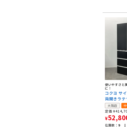
使いやすさと
に！
コクヨ サ
両開きラテ
大阪店
中
¥
414,7
定価
52,80
¥
在庫数：
9 |