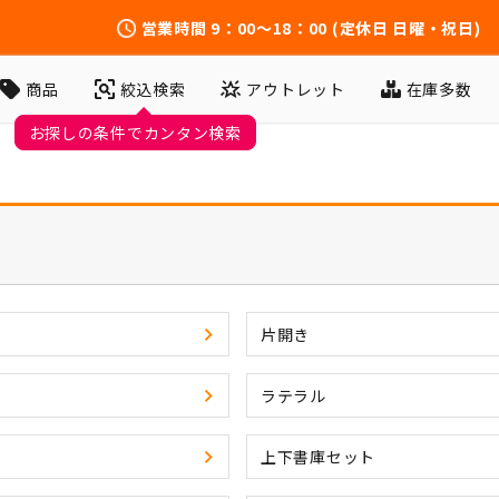
営業時間
9：00～18：00
(定休日 日曜・祝日)
アウトレット
在庫多数
商品
絞込検索
お探しの条件でカンタン検索
片開き
ラテラル
上下書庫セット