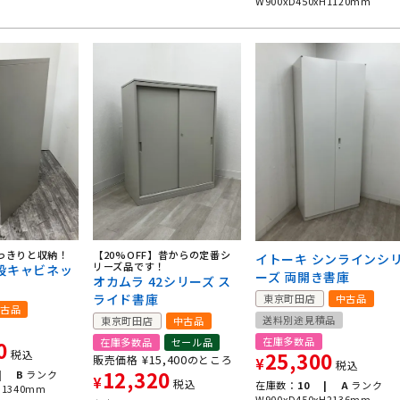
W900xD450xH1120mm
っきりと収納！
【20%OFF】昔からの定番シ
イトーキ シンラインシ
リーズ品です！
4段キャビネッ
ーズ 両開き書庫
オカムラ 42シリーズ ス
ライド書庫
東京町田店
中古品
古品
送料別途見積品
東京町田店
中古品
在庫多数品
在庫多数品
セール品
0
25,300
税込
¥
15,400
販売価格
のところ
¥
税込
12,320
|
B
ランク
¥
税込
在庫数：
10 |
A
ランク
H1340mm
W900xD450xH2136mm