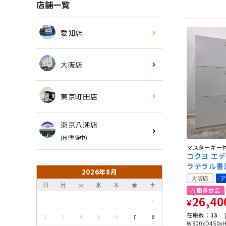
店舗一覧
愛知店
大阪店
東京町田店
東京八潮店
(HP準備中)
マスターキー
コクヨ エ
ラテラル書
2026年8月
大阪店
ア
日
月
火
水
木
金
土
在庫多数品
26,40
1
¥
在庫数：
13 
2
3
4
5
6
7
8
W900xD450x