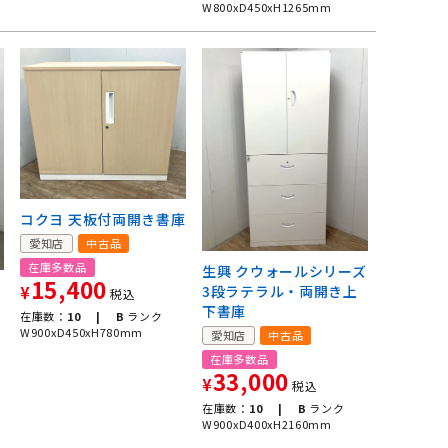
W800xD450xH1265mm
コクヨ 天板付両開き書庫
愛知店
中古品
在庫多数品
生興 クウォールシリーズ
15,400
リ
3段ラテラル・両開き上
¥
税込
下書庫
在庫数：
10 |
B
ランク
W900xD450xH780mm
愛知店
中古品
在庫多数品
33,000
¥
税込
在庫数：
10 |
B
ランク
W900xD400xH2160mm