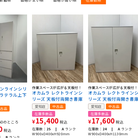
作業スペースが広がる天板付！
作業スペースが広がる天板付！
シンラインシリ
オカムラ レクトラインシ
オカムラ レクトライン
きラテラル上下
リーズ 天板付両開き書庫
リーズ 天板付両開き書
愛知店
中古品
愛知店
中古品
古品
在庫多数品
在庫多数品
15,400
17,600
¥
¥
60
のところ
税込
税込
0
在庫数：
25 |
A
ランク
在庫数：
24 |
A
ランク
税込
W900xD400xH920mm
W900xD400xH1130mm
|
B
ランク