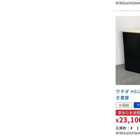
W900xD400x
ウチダ HS
き書庫
大阪店
ア
訳あり未使
23,10
¥
在庫数：
8 |
W900xD450x