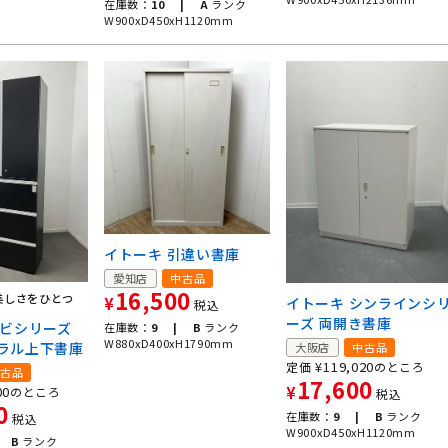
在庫数：
10 |
A
ランク
W900xD450xH1120mm
イトーキ 引違い書庫
愛知店
中古品
16,500
美しさをひとつ
イトーキ シンラインシ
¥
税込
ーズ 両開き書庫
イビシリーズ
在庫数：
9 |
B
ランク
W880xD400xH1790mm
ラル上下書庫
大阪店
中古品
¥
119,020
定価
のところ
古品
17,600
¥
00
のところ
税込
0
在庫数：
9 |
B
ランク
税込
W900xD450xH1120mm
B
ランク