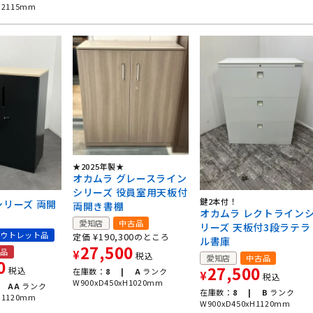
H2115mm
★2025年製★
オカムラ グレースライン
シリーズ 役員室用天板付
鍵2本付！
シリーズ 両開
両開き書棚
オカムラ レクトライン
愛知店
中古品
リーズ 天板付3段ラテラ
ウトレット品
¥
190,300
定価
のところ
ル書庫
27,500
用品
¥
税込
愛知店
中古品
0
27,500
税込
在庫数：
8 |
A
ランク
¥
税込
W900xD450xH1020mm
AA
ランク
在庫数：
8 |
B
ランク
H1120mm
W900xD450xH1120mm