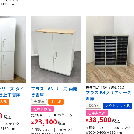
H2135mm
未使用品！3列x浅型20段
シリーズ ダイ
プラス L6シリーズ 両開
プラス B4クリアケース
き上下書庫
き書庫
書庫
古品
大阪店
中古品
愛知店
アウトレット品
在庫多数品
在庫多数品
0
¥
131,340
定価
のところ
税込
38,500
23,100
¥
税込
¥
税込
|
A
ランク
在庫数：
15 |
AA
ランク
H2160mm
在庫数：
16 |
A
ランク
W900xD400xH880mm