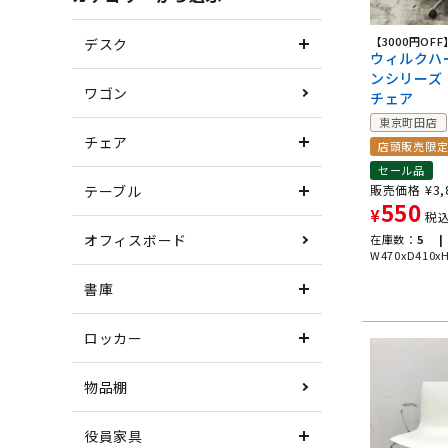
【3000円OFF
デスク
ウィルクハ
ンシリーズ
ワゴン
チェア
東京町田店
チェア
店頭販売限
セール品
¥
3,
テーブル
販売価格
550
¥
税
オフィスボード
在庫数：
5 |
W470xD410x
書庫
ロッカー
物品棚
役員家具