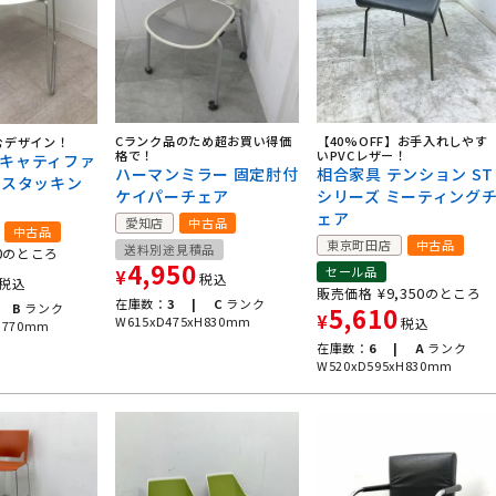
Cランク品のため超お買い得価
【40%OFF】お手入れしやす
むデザイン！
格で！
いPVCレザー！
 キャティファ
ハーマンミラー 固定肘付
相合家具 テンション ST
 スタッキン
ケイパーチェア
シリーズ ミーティング
ェア
愛知店
中古品
中古品
東京町田店
中古品
送料別途見積品
0
のところ
4,950
セール品
¥
税込
税込
¥
9,350
販売価格
のところ
在庫数：
3 |
C
ランク
B
ランク
5,610
¥
W615xD475xH830mm
税込
H770mm
在庫数：
6 |
A
ランク
W520xD595xH830mm