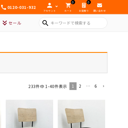
0
0
0120-031-932
アカウント
カート
お見積り
問い合わせ
search
セール
1
2
…
6
233
件中
1
-
40
件表示