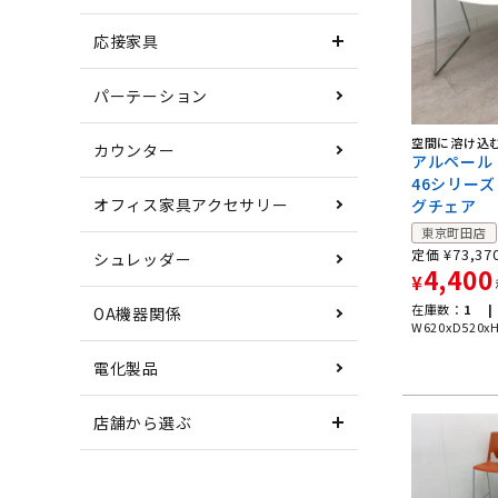
応接家具
パーテーション
空間に溶け込
カウンター
アルペール
46シリーズ
オフィス家具アクセサリー
グチェア
東京町田店
¥
73,37
定価
シュレッダー
4,400
¥
在庫数：
1 |
OA機器関係
W620xD520x
電化製品
店舗から選ぶ