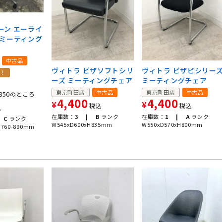
】
ーン エーライ
 ミーティング
中古品
ヴィトラ ビザソフトシリ
ヴィトラ ビザビシリー
定！
ーズ ミーティングチェア
ミーティングチェア
東京町田店
中古品
東京町田店
中古品
850
のところ
4,400
4,400
¥
¥
税込
税込
込
在庫数：
3 |
B
ランク
在庫数：
1 |
A
ランク
C
ランク
W545xD600xH835mm
W550xD570xH800mm
H760-890mm