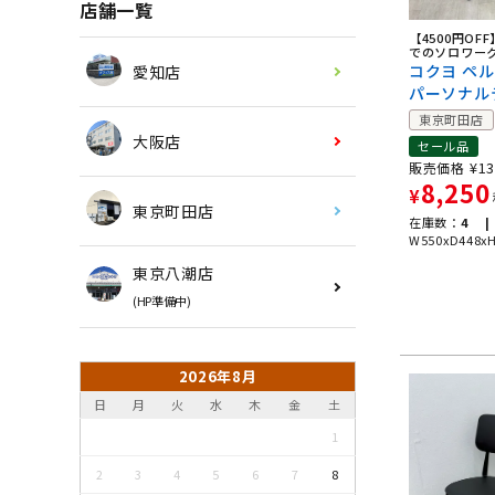
店舗一覧
【4500円OF
でのソロワー
コクヨ ペ
愛知店
パーソナル
東京町田店
大阪店
セール品
¥
13
販売価格
8,250
¥
東京町田店
在庫数：
4 |
W550xD448x
東京八潮店
(HP準備中)
2026年8月
日
月
火
水
木
金
土
1
2
3
4
5
6
7
8