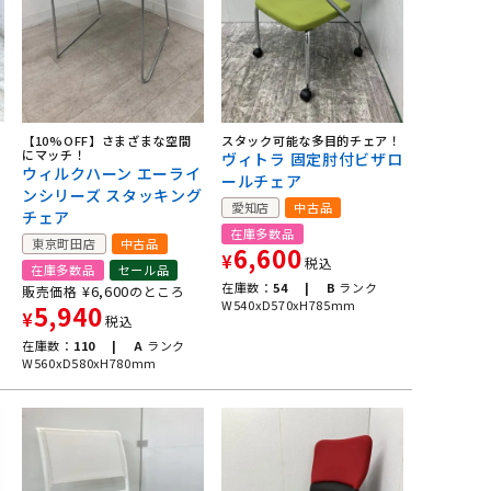
【10%OFF】さまざまな空間
スタック可能な多目的チェア！
にマッチ！
ヴィトラ 固定肘付ビザロ
ウィルクハーン エーライ
ールチェア
チ
ンシリーズ スタッキング
愛知店
中古品
チェア
在庫多数品
東京町田店
中古品
6,600
¥
税込
在庫多数品
セール品
在庫数：
54 |
B
ランク
¥
6,600
販売価格
のところ
W540xD570xH785mm
5,940
¥
税込
在庫数：
110 |
A
ランク
W560xD580xH780mm