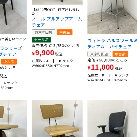
【3500円OFF】値下げしまし
た！
ノール プルアップアーム
チェア
東京町田店
中古品
持つ美しいライン
セール品
ヴィトラ ハルスツール
¥
13,750
販売価格
のところ
ディアム ハイチェア
テラシリーズ
9,900
¥
税込
グチェア
東京町田店
中古品
¥
66,000
定価
のところ
在庫数：
3 |
B
ランク
中古品
11,000
W600xD550xH770mm
¥
0
のところ
税込
在庫数：
8 |
A
ランク
税込
W470xD490xH1025mm
A
ランク
H820mm