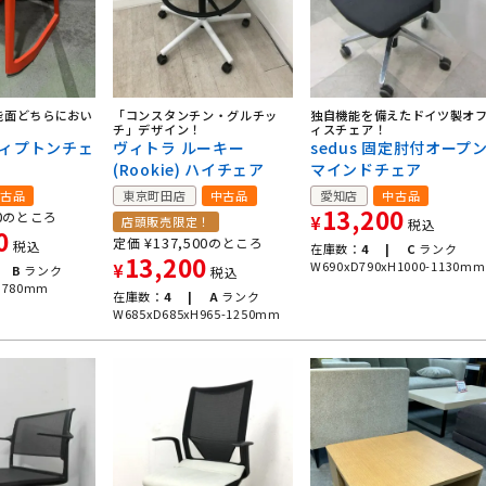
能面どちらにおい
独自機能を備えたドイツ製オ
「コンスタンチン・グルチッ
ィスチェア！
チ」デザイン！
ティプトンチェ
sedus 固定肘付オープ
ヴィトラ ルーキー
マインドチェア
(Rookie) ハイチェア
古品
愛知店
中古品
東京町田店
中古品
13,200
0
のところ
¥
店頭販売限定！
税込
0
¥
137,500
定価
のところ
税込
在庫数：
4 |
C
ランク
13,200
W690xD790xH1000-1130mm
¥
B
ランク
税込
H780mm
在庫数：
4 |
A
ランク
W685xD685xH965-1250mm