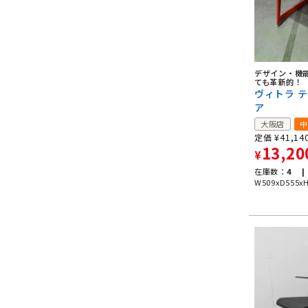
デザイン・機
ても革新的！
ヴィトラ 
ア
大阪店
中
¥
41,14
定価
13,20
¥
在庫数：
4 |
W509xD555x