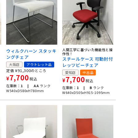
人間工学に基づいた機能性と操
リ
ウィルクハーン スタッキ
作性！
ア
ングチェア
スチールケース 可動肘付
大阪店
アウトレット品
レッツビーチェア
¥
91,300
定価
のところ
愛知店
中古品
7,700
7,700
¥
税込
¥
税込
在庫数：
1 |
AA
ランク
在庫数：
1 |
B
ランク
W540xD580xH780mm
W640xD505xH915-1095mm