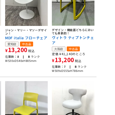
お
デザイン・機能面どちらにおい
ジャン・マリー・マソーデザイ
ても革新的！
ン！
ッ
ヴィトラ ティプトンチェ
MDF italia フローチェア
ア
愛知店
中古品
13,200
大阪店
中古品
¥
税込
¥
41,140
定価
のところ
在庫数：
8 |
B
ランク
13,200
¥
W530xD540xH805mm
税込
在庫数：
7 |
B
ランク
W509xD555xH786mm