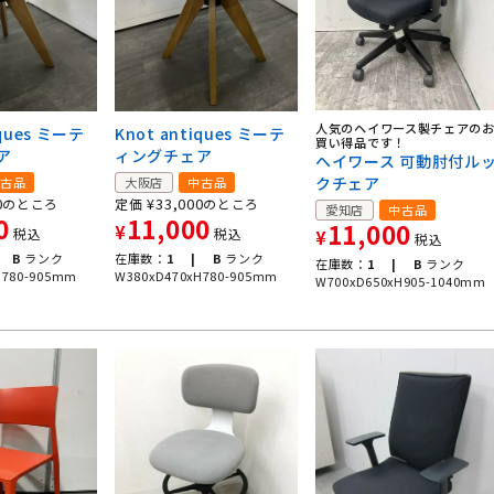
人気のヘイワース製チェアの
iques ミーテ
Knot antiques ミーテ
買い得品です！
ア
ィングチェア
ヘイワース 可動肘付ル
クチェア
古品
大阪店
中古品
0
¥
33,000
のところ
定価
のところ
愛知店
中古品
0
11,000
11,000
¥
税込
税込
¥
税込
B
ランク
在庫数：
1 |
B
ランク
在庫数：
1 |
B
ランク
H780-905mm
W380xD470xH780-905mm
W700xD650xH905-1040mm