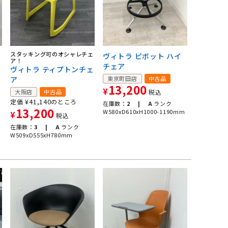
フ
スタッキング可のオシャレチェ
ヴィトラ ピボット ハイ
ア！
チェア
ン
ヴィトラ ティプトンチェ
ア
東京町田店
中古品
13,200
¥
大阪店
中古品
税込
¥
41,140
定価
のところ
在庫数：
2 |
A
ランク
13,200
W580xD610xH1000-1190mm
¥
税込
在庫数：
3 |
A
ランク
W509xD555xH780mm