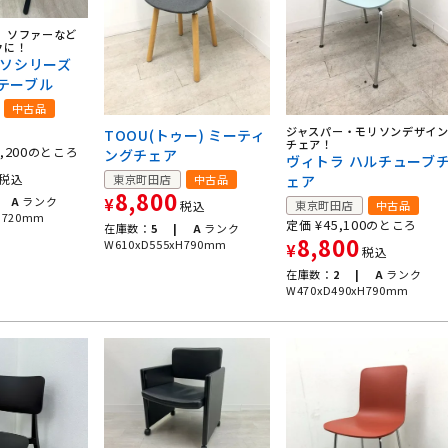
F】ソファーなど
クに！
ルソシリーズ
テーブル
中古品
ジャスパー・モリソンデザイ
TOOU(トゥー) ミーティ
チェア！
,200
のところ
ングチェア
ヴィトラ ハルチューブ
税込
東京町田店
中古品
ェア
8,800
A
ランク
¥
税込
東京町田店
中古品
H720mm
¥
45,100
定価
のところ
在庫数：
5 |
A
ランク
8,800
W610xD555xH790mm
¥
税込
在庫数：
2 |
A
ランク
W470xD490xH790mm