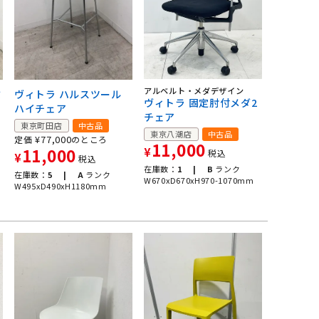
アルベルト・メダデザイン
ミ
ヴィトラ ハルスツール
ヴィトラ 固定肘付メダ2
ハイチェア
チェア
東京町田店
中古品
東京八潮店
中古品
¥
77,000
定価
のところ
11,000
11,000
¥
税込
¥
税込
在庫数：
1 |
B
ランク
在庫数：
5 |
A
ランク
W670xD670xH970-1070mm
W495xD490xH1180mm