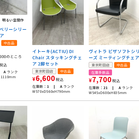
F】明るい空間作
 ベリーシリー
ェア
中古品
イトーキ(ACTIU) DI
ヴィトラ ビザソフトシ
800
のところ
Chair スタッキングチェ
ーズ ミーティングチェ
ア 2脚セット
税込
東京町田店
中古品
東京町田店
中古品
A
ランク
在庫多数品
6,600
H1110mm
7,700
¥
税込
¥
税込
在庫数：
1 |
A
ランク
在庫数：
21 |
A
ランク
W570xD560xH790mm
W545xD600xH835mm