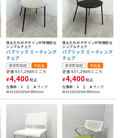
背もたれのデザインが特徴的な
背もたれのデザインが特徴的な
ズ
シンプルチェア
シンプルチェア
パブリック ミーティング
パブリック ミーティング
チェア
チェア
東京町田店
中古品
東京町田店
中古品
¥
37,290
¥
37,290
定価
のところ
定価
のところ
4,400
4,400
¥
¥
税込
税込
在庫数：
1 |
A
ランク
在庫数：
1 |
A
ランク
W415xD505xH800mm
W415xD505xH800mm