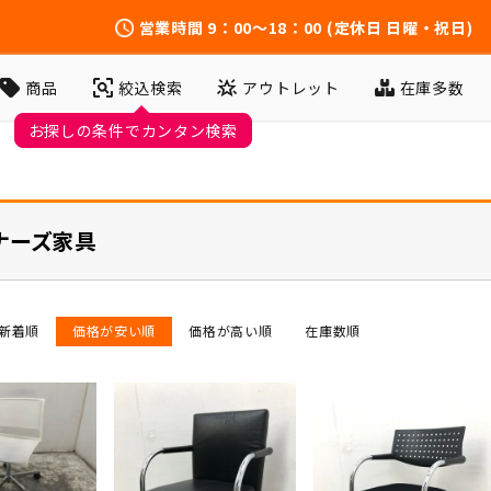
営業時間
9：00～18：00
(定休日 日曜・祝日)
アウトレット
在庫多数
商品
絞込検索
お探しの条件でカンタン検索
ナーズ家具
新着順
価格が安い順
価格が高い順
在庫数順