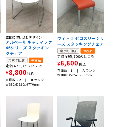
ン
空間に溶け込むデザイン！
ヴィトラ ゼロスリーシリ
アルペール キャティファ
ーズ スタッキングチェア
チ
46シリーズ スタッキン
東京町田店
中古品
グチェア
¥
95,700
定価
のところ
東京町田店
中古品
8,800
¥
税込
¥
73,370
定価
のところ
8,800
在庫数：
1 |
A
ランク
¥
税込
W380xD525xH790mm
在庫数：
2 |
B
ランク
W620xD520xH770mm