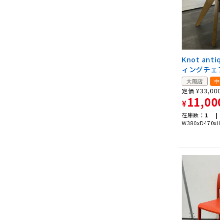
Knot ant
ィングチェ
大阪店
中
¥
33,00
定価
11,00
¥
在庫数：
1 |
W380xD470x