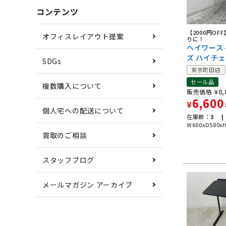
コンテンツ
【2000円OF
オフィスレイアウト提案
りに！
ヘイワース
ズ ハイチ
SDGs
東京町田店
セール品
複数購入について
¥
8,
販売価格
6,600
¥
個人宅への配送について
在庫数：
3 |
W600xD580x
買取のご相談
スタッフブログ
メールマガジン アーカイブ