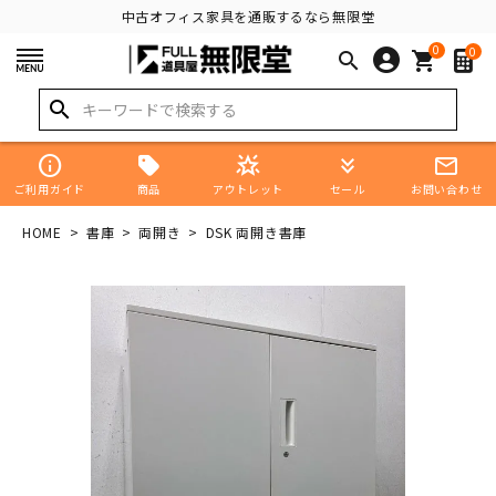
中古オフィス家具を通販するなら無限堂
0
0
search
shopping_cart
search
info
star_shine
keyboard_double_arrow_down
mail_outline
商品
ご利用ガイド
アウトレット
セール
お問い合わせ
HOME
書庫
両開き
DSK 両開き書庫