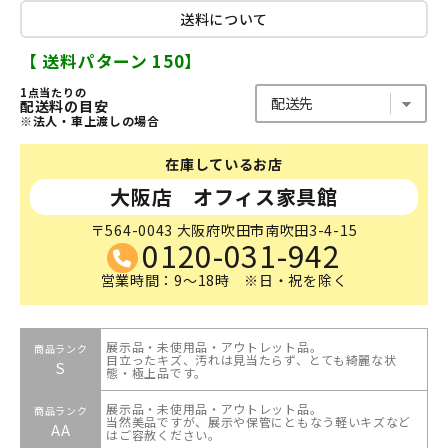
送料について
【 送料パターン 150】
1点当たりの
配送料の目安
※法人・車上渡しの場合
在庫しているお店
大阪店 オフィス家具館
〒564-0043 大阪府吹田市南吹田3-4-15
0120-031-942
営業時間：9～18時 ※日・祝を除く
展示品・未使用品・アウトレット品。
商品ランク
目立ったキズ、汚れは見当たらず、とても綺麗な状
S
態・極上品です。
展示品・未使用品・アウトレット品。
商品ランク
当然美品ですが、展示や保管にともなう軽いキズなど
AA
はご容赦ください。