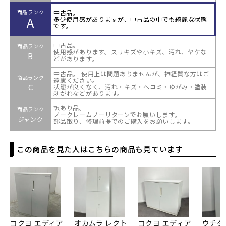
中古品。
商品ランク
A
多少使用感がありますが、中古品の中でも綺麗な状態
です。
中古品。
商品ランク
使用感があります。スリキズや小キズ、汚れ、ヤケな
B
どがあります。
中古品。 使用上は問題ありませんが、神経質な方はご
商品ランク
遠慮ください。
C
状態が良くなく、汚れ・キズ・ヘコミ・ゆがみ・塗装
剥がれなどがあります。
訳あり品。
商品ランク
ノークレームノーリターンでお願いします。
ジャンク
部品取り、修理前提でのご購入をお願いします。
この商品を見た人はこちらの商品も見ています
コクヨ エディア
オカムラ レクト
コクヨ エディア
ウチダ