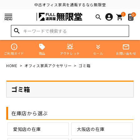
中古オフィス家具を通販するなら無限堂
0
0
search
shopping_cart
search
info
star_shine
keyboard_double_arrow_down
mail_outline
商品
ご利用ガイド
アウトレット
セール
お問い合わせ
HOME
オフィス家具アクセサリー
ゴミ箱
ゴミ箱
在庫店から選ぶ
愛知店の在庫
大阪店の在庫