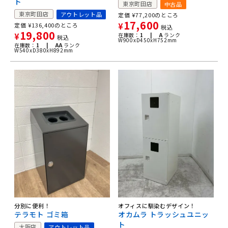
ト
東京町田店
中古品
東京町田店
アウトレット品
定価
¥
77,200
のところ
17,600
定価
¥
136,400
のところ
¥
税込
19,800
¥
在庫数：
1 |
A
ランク
税込
W900xD450xH752mm
在庫数：
1 |
AA
ランク
W540xD380xH892mm
オフィスに馴染むデザイン！
分別に便利！
オカムラ トラッシュユニッ
テラモト ゴミ箱
ト
大阪店
アウトレット品