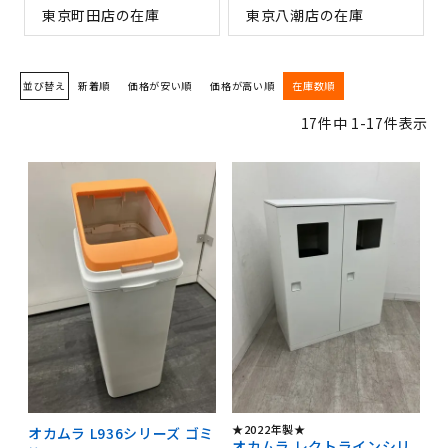
東京町田店の在庫
東京八潮店の在庫
並び替え
新着順
価格が安い順
価格が高い順
在庫数順
17
件中
1
-
17
件表示
★2022年製★
オカムラ L936シリーズ ゴミ
オカムラ レクトラインシリ