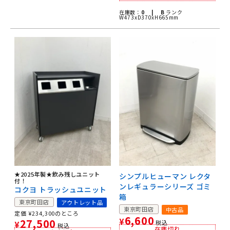
在庫数：
0 |
B
ランク
W473xD370xH665mm
★2025年製★飲み残しユニット
シンプルヒューマン レクタ
付！
ンレギュラーシリーズ ゴミ
コクヨ トラッシュユニット
箱
東京町田店
アウトレット品
東京町田店
中古品
定価
¥
234,300
のところ
6,600
27,500
¥
税込
¥
税込
在庫切れ