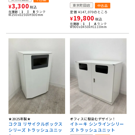
3,300
東京町田店
中古品
¥
税込
在庫数：
1 |
B
ランク
定価
¥
147,070
のところ
W250xD250xH500mm
19,800
¥
税込
在庫数：
1 |
A
ランク
W900xD450xH1110mm
★2025年製★
オフィスに馴染むデザイン！
コクヨ リサイクルボックス
イトーキ シンラインシリー
シリーズ トラッシュユニッ
ズ トラッシュユニット