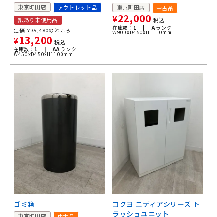
東京町田店
東京町田店
アウトレット品
中古品
22,000
¥
税込
訳あり未使用品
在庫数：
1 |
A
ランク
定価
¥
95,480
のところ
W900xD450xH1110mm
13,200
¥
税込
在庫数：
1 |
AA
ランク
W450xD450xH1100mm
ゴミ箱
コクヨ エディアシリーズ ト
ラッシュユニット
東京町田店
中古品