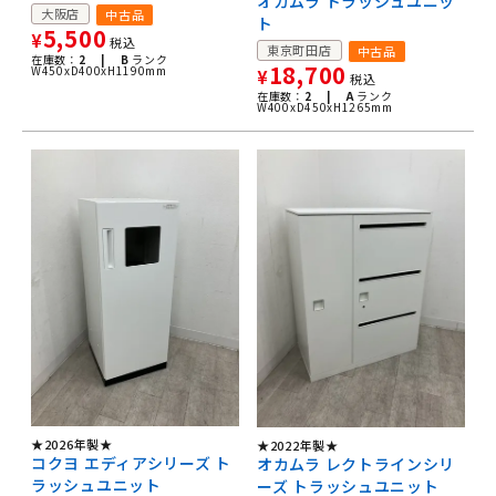
オカムラ トラッシュユニッ
大阪店
中古品
ト
5,500
¥
税込
東京町田店
中古品
在庫数：
2 |
B
ランク
18,700
W450xD400xH1190mm
¥
税込
在庫数：
2 |
A
ランク
W400xD450xH1265mm
★2026年製★
★2022年製★
コクヨ エディアシリーズ ト
オカムラ レクトラインシリ
ラッシュユニット
ーズ トラッシュユニット