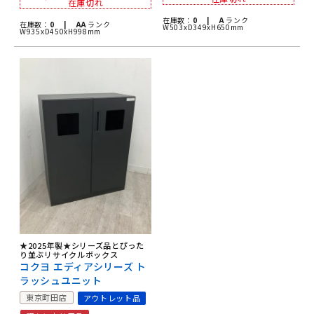
在庫切れ
在庫数：
0 |
A
ランク
在庫数：
0 |
AA
ランク
W503xD349xH650mm
W935xD450xH998mm
★2025年製★シリーズ品とぴった
り並ぶリサイクルボックス
コクヨ エディアシリーズ ト
ラッシュユニット
東京町田店
アウトレット品