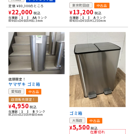
東京町田店
中古品
定価
¥
80,300
のところ
13,200
22,000
¥
¥
税込
税込
在庫数：
1 |
A
ランク
在庫数：
1 |
AA
ランク
W400xD450xH1250mm
W460xD460xH813mm
店頭限定！
ヤマザキ ゴミ箱
愛知店
中古品
店頭販売限定！
4,950
¥
税込
在庫数：
1 |
B
ランク
ゴミ箱
W250xD250xH600mm
大阪店
中古品
5,500
¥
税込
在庫切れ