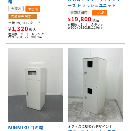
箱
ーズ トラッシュユニット
大阪店
中古品
東京町田店
中古品
店頭販売限定！
19,800
¥
税込
定価
¥
9,944
のところ
在庫数：
2 |
A
ランク
1,320
W900xD450xH1110mm
¥
税込
在庫数：
3 |
A
ランク
W210xD437xH698mm
オフィスに馴染むデザイン！
BUNBUKU ゴミ箱