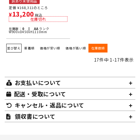
訳あり未使用品
定価
¥
168,311
のところ
13,200
¥
税込
在庫切れ
在庫数：
0 |
AA
ランク
W900xD450xH1110mm
並び替え
新着順
価格が安い順
価格が高い順
在庫数順
17
件中
1
-
17
件表示
お支払いについて
配送・受取について
キャンセル・返品について
領収書について