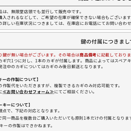
品は、無限堂店頭でも並行して販売中です。
購入されるなどして、ご希望の在庫が確保できない場合もございます
の詳しい在庫状況につきましては、在庫店にお電話にてお問い合わ
鍵の付属につきまし
り鍵が無い場合がございます。その場合は
商品備考
に記載しておりま
カギ穴1つに対し、1本のカギが付属します。商品によってはスペア
発注中のカギについてはカギのみ後日郵送となります。
キーの作製について】
の作製代をいただきますが、複製できるカギのみ対応可能です。
に
≪お問い合わせフォーム≫
にてご相談ください。
ーキーについて】
観点で、下記の対応となります。
で同一商品を複数台ご購入いただいても原則1本だけの付属となりま
キーの作製はできかねます。