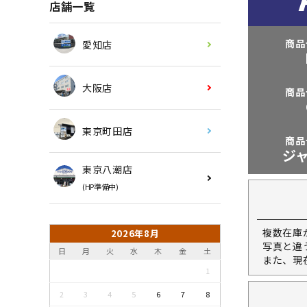
店舗一覧
商品
愛知店
大阪店
商品
東京町田店
商品
ジ
東京八潮店
(HP準備中)
複数在庫
2026年8月
写真と違
日
月
火
水
木
金
土
また、現
1
2
3
4
5
6
7
8