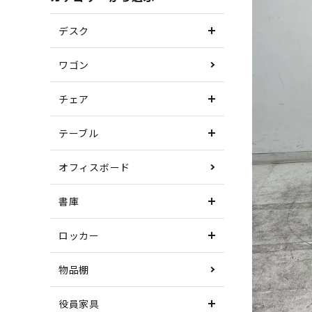
デスク
ワゴン
チェア
テーブル
オフィスボード
書庫
ロッカー
物品棚
役員家具