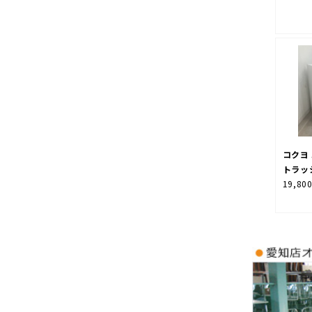
コクヨ
トラッ
19,80