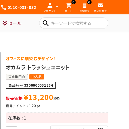
0
0
0120-031-932
アカウント
カート
お見積り
問い合わせ
search
セール
オフィスに馴染むデザイン！
オカムラ トラッシュユニット
東京町田店
中古品
商品番号
3300000051264
¥
13,200
販売価格
税込
120
在庫数
1