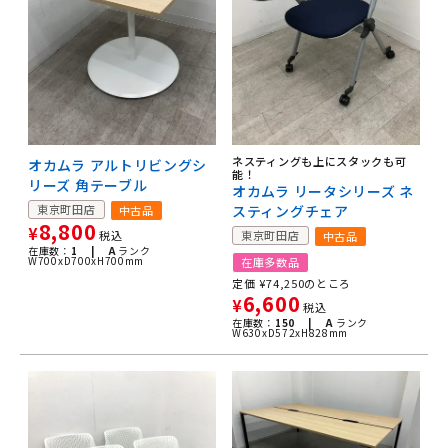
ネスティングも上にスタックも可
オカムラ アルトリビングシ
能！
リーズ 角テーブル
オカムラ リータシリーズ ネ
東京町田店
スティングチェア
中古品
8,800
¥
税込
東京町田店
中古品
在庫数：
1 |
A
ランク
W700xD700xH700mm
在庫多数品
定価
¥
74,250
のところ
6,600
¥
税込
在庫数：
150 |
A
ランク
W630xD572xH828mm