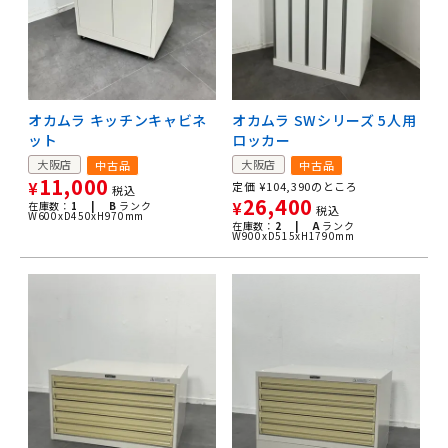
オカムラ キッチンキャビネ
オカムラ SWシリーズ 5人用
ット
ロッカー
大阪店
大阪店
中古品
中古品
11,000
¥
定価
¥
104,390
のところ
税込
26,400
在庫数：
1 |
B
ランク
¥
税込
W600xD450xH970mm
在庫数：
2 |
A
ランク
W900xD515xH1790mm