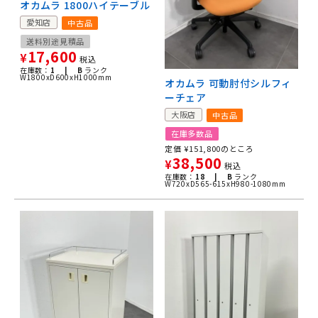
オカムラ 1800ハイテーブル
愛知店
中古品
送料別途見積品
17,600
¥
税込
在庫数：
1 |
B
ランク
W1800xD600xH1000mm
オカムラ 可動肘付シルフィ
ーチェア
大阪店
中古品
在庫多数品
定価
¥
151,800
のところ
38,500
¥
税込
在庫数：
18 |
B
ランク
W720xD565-615xH980-1080mm