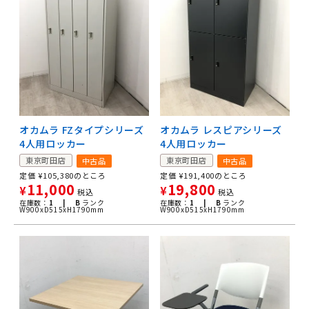
オカムラ FZタイプシリーズ
オカムラ レスピアシリーズ
4人用ロッカー
4人用ロッカー
東京町田店
東京町田店
中古品
中古品
定価
¥
105,380
のところ
定価
¥
191,400
のところ
11,000
19,800
¥
¥
税込
税込
在庫数：
1 |
B
ランク
在庫数：
1 |
B
ランク
W900xD515xH1790mm
W900xD515xH1790mm