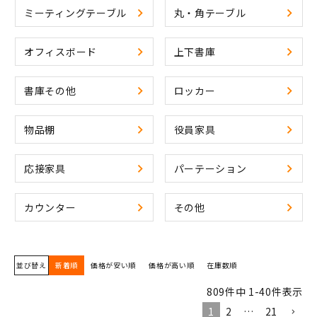
ミーティングテーブル
丸・角テーブル
オフィスボード
上下書庫
書庫その他
ロッカー
物品棚
役員家具
応接家具
パーテーション
カウンター
その他
並び替え
新着順
価格が安い順
価格が高い順
在庫数順
809
件中
1
-
40
件表示
1
2
…
21