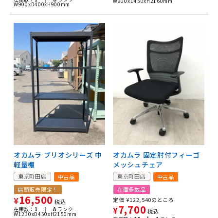
W900xD450xH2160mm
W900xD400xH900mm
オカムラ ブリオシリーズ 中
オカムラ 固定肘付フィーゴ
軽量棚
メッシュチェア
東京町田店
東京町田店
中古品
中古品
店頭販売限定！
在庫多数品
16,500
¥
定価
¥
122,540
のところ
税込
7,700
在庫数：
1 |
A
ランク
¥
税込
W1230xD450xH2150mm