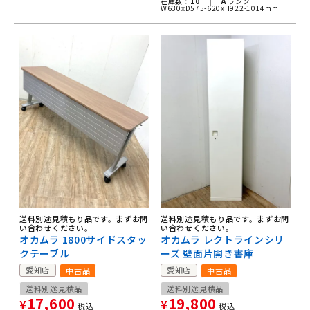
在庫数：
10 |
A
ランク
W630xD575-620xH922-1014mm
送料別途見積もり品です。まずお問
送料別途見積もり品です。まずお問
い合わせください。
い合わせください。
オカムラ 1800サイドスタッ
オカムラ レクトラインシリ
クテーブル
ーズ 壁面片開き書庫
愛知店
愛知店
中古品
中古品
送料別途見積品
送料別途見積品
17,600
19,800
¥
¥
税込
税込