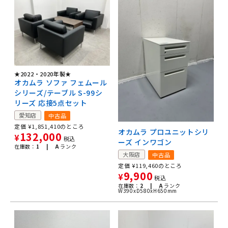
★2022・2020年製★
オカムラ ソファ フェムール
シリーズ/テーブル S-99シ
リーズ 応接5点セット
愛知店
中古品
定価
¥
1,851,410
のところ
オカムラ プロユニットシリ
132,000
¥
税込
ーズ インワゴン
在庫数：
1 |
A
ランク
大阪店
中古品
定価
¥
119,460
のところ
9,900
¥
税込
在庫数：
2 |
A
ランク
W390xD580xH650mm