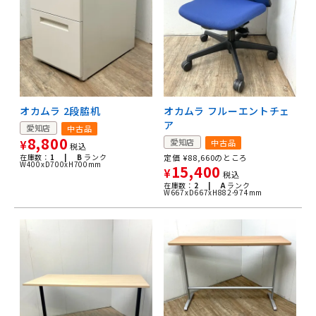
オカムラ 2段脇机
オカムラ フルーエントチェ
ア
愛知店
中古品
8,800
愛知店
中古品
¥
税込
在庫数：
1 |
B
ランク
定価
¥
88,660
のところ
W400xD700xH700mm
15,400
¥
税込
在庫数：
2 |
A
ランク
W667xD667xH882-974mm