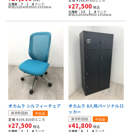
定価
¥
188,870
のところ
在庫数：
7 |
A
ランク
27,500
¥
W582xD540xH950-1050mm
税込
在庫数：
13 |
A
ランク
W582xD540xH950-1050mm
オカムラ シルフィーチェア
オカムラ 8人用パーソナルロ
ッカー
東京町田店
中古品
東京町田店
中古品
定価
¥
106,810
のところ
27,500
41,800
¥
¥
税込
税込
在庫数：
2 |
A
ランク
在庫数：
6 |
A
ランク