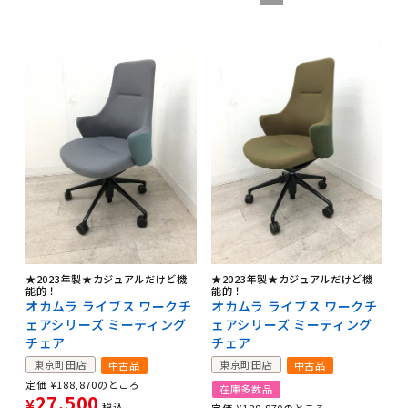
★2023年製★カジュアルだけど機
★2023年製★カジュアルだけど機
能的！
能的！
オカムラ ライブス ワークチ
オカムラ ライブス ワークチ
ェアシリーズ ミーティング
ェアシリーズ ミーティング
チェア
チェア
東京町田店
東京町田店
中古品
中古品
定価
¥
188,870
のところ
在庫多数品
27,500
¥
税込