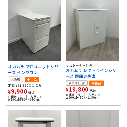
マスターキー付き！
オカムラ プロユニットシリ
オカムラ レクトラインシリ
ーズ インワゴン
ーズ 両開き書庫
大阪店
中古品
東京町田店
中古品
定価
¥
81,510
のところ
19,800
¥
9,900
税込
¥
税込
在庫数：
4 |
A
ランク
在庫数：
1 |
A
ランク
W900xD450xH1150mm
W390xD580xH650mm