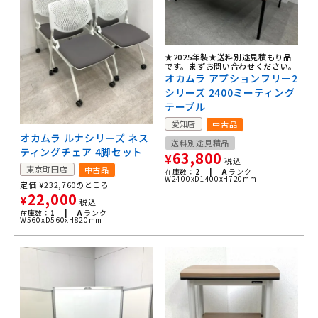
★2025年製★送料別途見積もり品
です。まずお問い合わせください。
オカムラ アプションフリー2
シリーズ 2400ミーティング
テーブル
愛知店
中古品
オカムラ ルナシリーズ ネス
送料別途見積品
ティングチェア 4脚セット
63,800
¥
税込
東京町田店
中古品
在庫数：
2 |
A
ランク
W2400xD1400xH720mm
定価
¥
232,760
のところ
22,000
¥
税込
在庫数：
1 |
A
ランク
W560xD560xH820mm