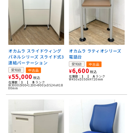
オカムラ スライドウィング
オカムラ ラティオシリーズ
パネルシリーズ スライド式3
電話台
連結パーテーション
愛知店
中古品
6,600
愛知店
中古品
¥
税込
55,000
¥
在庫数：
1 |
A
ランク
税込
W450xD350xH720mm
在庫数：
1 |
B
ランク
W3000(900+1200+900)xD524xH18
00mm