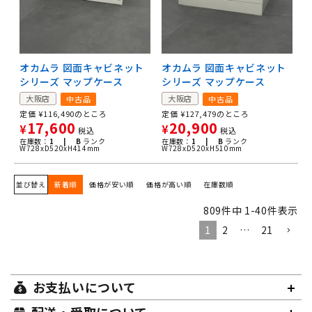
オカムラ 図面キャビネット
オカムラ 図面キャビネット
シリーズ マップケース
シリーズ マップケース
大阪店
大阪店
中古品
中古品
定価
¥
116,490
のところ
定価
¥
127,479
のところ
17,600
20,900
¥
¥
税込
税込
在庫数：
1 |
B
ランク
在庫数：
1 |
B
ランク
W728xD520xH414mm
W728xD520xH510mm
並び替え
新着順
価格が安い順
価格が高い順
在庫数順
809
件中
1
-
40
件表示
1
2
…
21
お支払いについて
配送・受取について