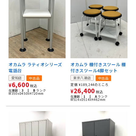
オカムラ 棚付きスツール 棚
オカムラ ラティオシリーズ
付きスツール4脚セット
電話台
東京八潮店
愛知店
中古品
中古品
6,600
定価
¥
189,244
のところ
¥
税込
26,400
¥
在庫数：
3 |
B
ランク
税込
W350xD450xH720mm
在庫数：
1 |
A
ランク
W514xD514xH462mm