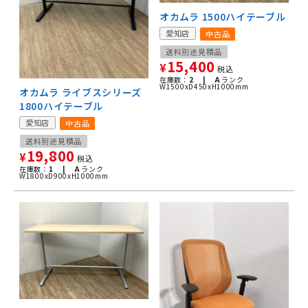
オカムラ 1500ハイテーブル
愛知店
中古品
送料別途見積品
15,400
¥
税込
在庫数：
2 |
A
ランク
W1500xD450xH1000mm
オカムラ ライブスシリーズ
1800ハイテーブル
愛知店
中古品
送料別途見積品
19,800
¥
税込
在庫数：
1 |
A
ランク
W1800xD900xH1000mm