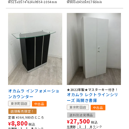
W515xD574-624xH954-1054mm
W900xD450xH1760mm
★2022年製★マスターキー付き！
オカムラ インフォメーショ
オカムラ レクトラインシリ
ンカウンター
ーズ 両開き書庫
東京町田店
中古品
東京町田店
中古品
店頭販売限定！
送料別途見積品
定価
¥
364,980
のところ
27,500
¥
8,800
税込
¥
税込
在庫数：
1 |
A
ランク
在庫数：
1 |
B
ランク