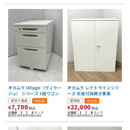
オカムラ Village（ヴィラー
オカムラ レクトラインシリ
ジュ） シリーズ 3段ワゴン
ーズ 天板付両開き書庫
東京八潮店
愛知店
中古品
中古品
7,700
22,000
¥
¥
税込
税込
在庫数：
3 |
A
ランク
在庫数：
1 |
B
ランク
W395xD580xH605mm
W900xD450xH1120mm