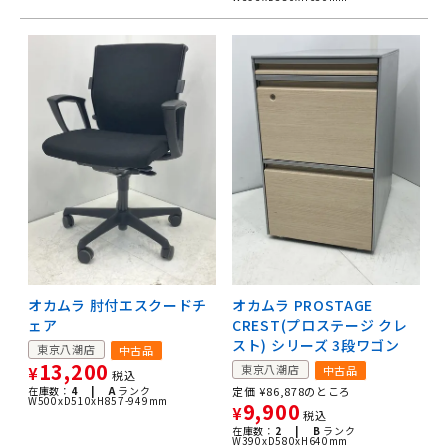
オカムラ 肘付エスクードチ
オカムラ PROSTAGE
ェア
CREST(プロステージ クレ
スト) シリーズ 3段ワゴン
東京八潮店
中古品
13,200
東京八潮店
中古品
¥
税込
在庫数：
4 |
A
ランク
定価
¥
86,878
のところ
W500xD510xH857-949mm
9,900
¥
税込
在庫数：
2 |
B
ランク
W390xD580xH640mm