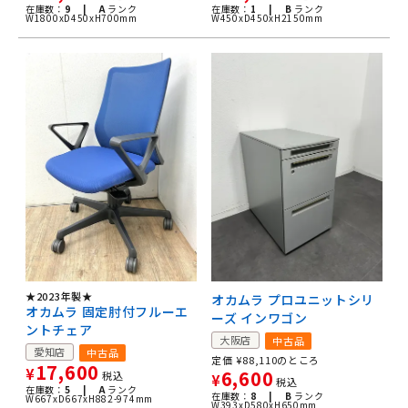
在庫数：
9 |
A
ランク
在庫数：
1 |
B
ランク
W1800xD450xH700mm
W450xD450xH2150mm
★2023年製★
オカムラ プロユニットシリ
オカムラ 固定肘付フルーエ
ーズ インワゴン
ントチェア
大阪店
中古品
愛知店
中古品
定価
¥
88,110
のところ
17,600
¥
6,600
税込
¥
税込
在庫数：
5 |
A
ランク
在庫数：
8 |
B
ランク
W667xD667xH882-974mm
W393xD580xH650mm