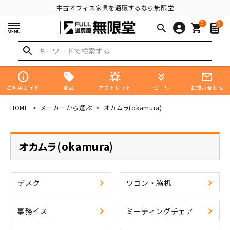
中古オフィス家具を通販するなら無限堂
0
0
search
shopping_cart
search
info
star_shine
keyboard_double_arrow_down
mail_outline
商品
ご利用ガイド
アウトレット
セール
お問い合わせ
HOME
メーカーから選ぶ
オカムラ(okamura)
オカムラ(okamura)
デスク
ワゴン・脇机
事務イス
ミーティングチェア