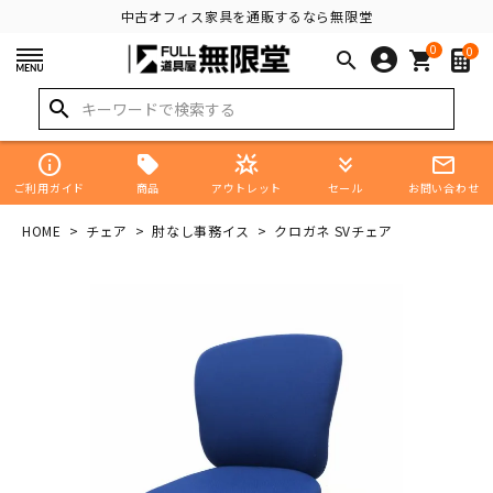
中古オフィス家具を通販するなら無限堂
0
0
search
shopping_cart
search
info
star_shine
keyboard_double_arrow_down
mail_outline
商品
ご利用ガイド
アウトレット
セール
お問い合わせ
HOME
チェア
肘なし事務イス
クロガネ SVチェア