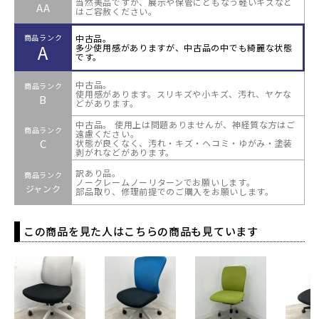
当然美品ですが、展示や保管にともなう軽いキズなど
AA
はご容赦ください。
中古品。
商品ランク
A
多少使用感がありますが、中古品の中でも綺麗な状態
です。
中古品。
商品ランク
使用感があります。スリキズや小キズ、汚れ、ヤケな
B
どがあります。
中古品。 使用上は問題ありませんが、神経質な方はご
商品ランク
遠慮ください。
C
状態が良くなく、汚れ・キズ・ヘコミ・ゆがみ・塗装
剥がれなどがあります。
訳あり品。
商品ランク
ノークレームノーリターンでお願いします。
ジャンク
部品取り、修理前提でのご購入をお願いします。
この商品を見た人はこちらの商品も見ています