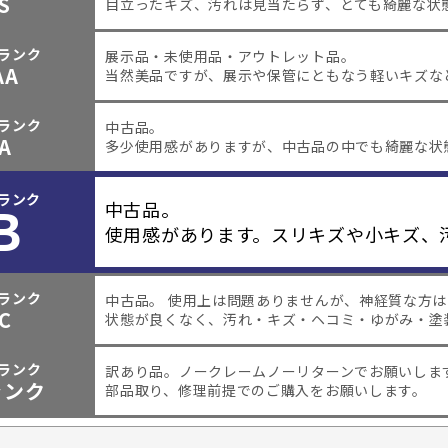
S
目立ったキズ、汚れは見当たらず、とても綺麗な状
ランク
展示品・未使用品・アウトレット品。
AA
当然美品ですが、展示や保管にともなう軽いキズな
ランク
中古品。
A
多少使用感がありますが、中古品の中でも綺麗な状
ランク
B
中古品。
使用感があります。スリキズや小キズ、
ランク
中古品。 使用上は問題ありませんが、神経質な方
C
状態が良くなく、汚れ・キズ・ヘコミ・ゆがみ・塗
ランク
訳あり品。
ノークレームノーリターンでお願いしま
ャンク
部品取り、修理前提でのご購入をお願いします。