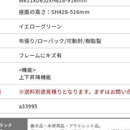
W621xD652xH828-916mm
座面の高さ：SH428-516mm
イエローグリーン
布張り/ローバック/可動肘/樹脂製
フレームにキズ有
<機能>
上下昇降機能
項
※送料別途見積りとなります。まずはお問い
a33995
ランク
展示品・未使用品・アウトレット品。