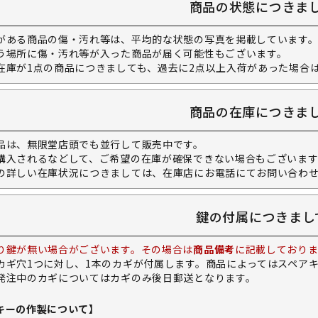
商品の状態につきま
がある商品の傷・汚れ等は、平均的な状態の写真を掲載しています
う場所に傷・汚れ等が入った商品が届く可能性もございます。
在庫が1点の商品につきましても、過去に2点以上入荷があった場合
商品の在庫につきま
品は、無限堂店頭でも並行して販売中です。
購入されるなどして、ご希望の在庫が確保できない場合もございます
の詳しい在庫状況につきましては、在庫店にお電話にてお問い合わ
鍵の付属につきまし
り鍵が無い場合がございます。その場合は
商品備考
に記載しておりま
カギ穴1つに対し、1本のカギが付属します。商品によってはスペア
発注中のカギについてはカギのみ後日郵送となります。
キーの作製について】