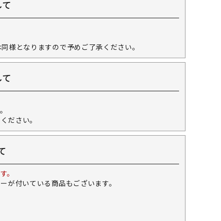
して
。
は同様となりますので予めご了承ください。
して
。
せください。
て
す。
キーが付いている商品もございます。