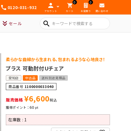
0
0
0120-031-932
アカウント
カート
お見積り
問い合わせ
search
セール
柔らかな曲線から生まれる、包まれるような心地良さ！
プラス 可動肘付Uチェア
愛知店
中古品
送料別途見積品
商品番号
1100000033040
¥
6,600
販売価格
税込
60
在庫数
1