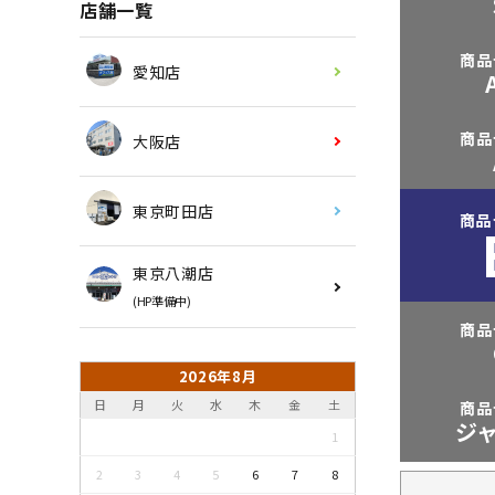
店舗一覧
商品
愛知店
商品
大阪店
東京町田店
商品
東京八潮店
(HP準備中)
商品
2026年8月
日
月
火
水
木
金
土
商品
ジ
1
2
3
4
5
6
7
8