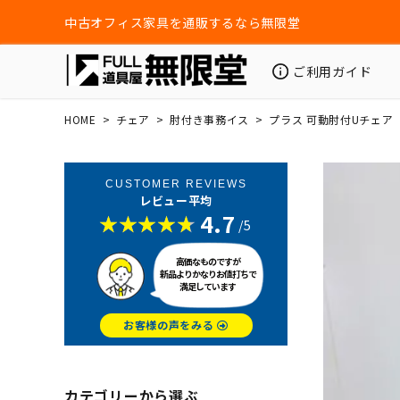
中古オフィス家具を通販するなら無限堂
ご利用ガイド
HOME
チェア
肘付き事務イス
プラス 可動肘付Uチェア
CUSTOMER REVIEWS
レビュー平均
4.7
/5
高価なものですが
新品よりかなりお値打ちで
満足しています
お客様の声をみる
カテゴリーから選ぶ