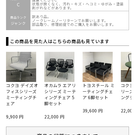
C
状態が良くなく、汚れ・キズ・ヘコミ・ゆがみ・塗装
剥がれなどがあります。
訳あり品。
商品ランク
ノークレームノーリターンでお願いします。
ジャンク
部品取り、修理前提でのご購入をお願いします。
この商品を見た人はこちらの商品も見ています
コクヨ デイズオ
オカムラ エアリ
トヨスチール ミ
コクヨ
フィスシリーズ
シリーズ ミーテ
ーティングチェ
リーズ
ミーティングチ
ィングチェア 5
ア 6脚セット
ングチ
ェア
脚セット
39,600 円
22,00
9,900 円
22,000 円