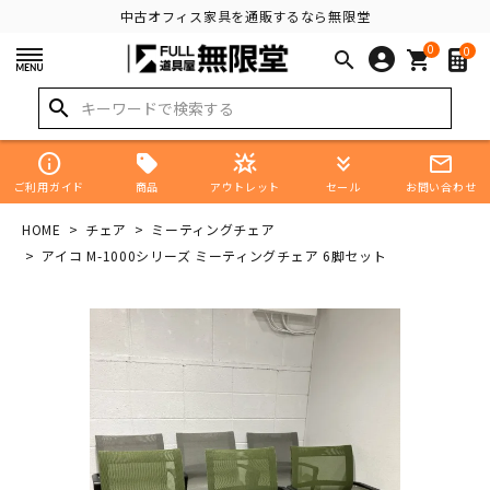
中古オフィス家具を通販するなら無限堂
0
0
search
shopping_cart
search
info
star_shine
keyboard_double_arrow_down
mail_outline
商品
ご利用ガイド
アウトレット
セール
お問い合わせ
HOME
チェア
ミーティングチェア
アイコ M-1000シリーズ ミーティングチェア 6脚セット