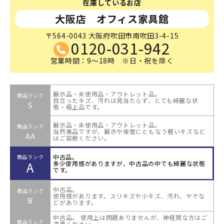
在庫しているお店
大阪店 オフィス家具館
〒564-0043 大阪府吹田市南吹田3-4-15
0120-031-942
営業時間：9～18時 ※日・祝を除く
展示品・未使用品・アウトレット品。
商品ランク
目立ったキズ、汚れは見当たらず、とても綺麗な状
S
態・極上品です。
展示品・未使用品・アウトレット品。
商品ランク
当然美品ですが、展示や保管にともなう軽いキズなど
AA
はご容赦ください。
中古品。
商品ランク
A
多少使用感がありますが、中古品の中でも綺麗な状態
です。
中古品。
商品ランク
使用感があります。スリキズや小キズ、汚れ、ヤケな
B
どがあります。
中古品。 使用上は問題ありませんが、神経質な方はご
商品ランク
遠慮ください。