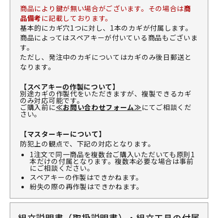
商品により鍵が無い場合がございます。その場合は
商
品備考
に記載しております。
基本的にカギ穴1つに対し、1本のカギが付属します。
商品によってはスペアキーが付いている商品もございま
す。
ただし、発注中のカギについてはカギのみ後日郵送と
なります。
【スペアキーの作製について】
別途カギの作製代をいただきますが、複製できるカギ
のみ対応可能です。
ご購入前に
≪お問い合わせフォーム≫
にてご相談くだ
さい。
【マスターキーについて】
防犯上の観点で、下記の対応となります。
1注文で同一商品を複数台ご購入いただいても原則1
本だけの付属となります。複数本必要な場合は事前
にご相談ください。
スペアキーの作製はできかねます。
紛失の際の再作製はできかねます。
組立説明書（取扱説明書）・組立工具の付属