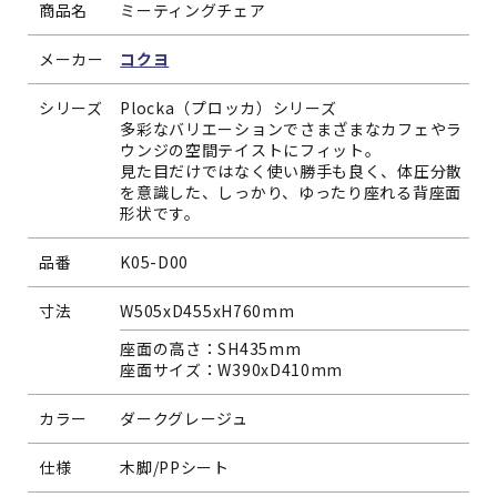
商品名
ミーティングチェア
メーカー
コクヨ
シリーズ
Plocka（プロッカ）シリーズ
多彩なバリエーションでさまざまなカフェやラ
ウンジの空間テイストにフィット。
見た目だけではなく使い勝手も良く、体圧分散
を意識した、しっかり、ゆったり座れる背座面
形状です。
品番
K05-D00
寸法
W505xD455xH760mm
座面の高さ：SH435mm
座面サイズ：W390xD410mm
カラー
ダークグレージュ
仕様
木脚/PPシート