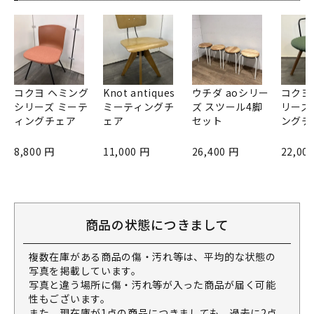
コクヨ ヘミング
Knot antiques
ウチダ aoシリー
コクヨ
シリーズ ミーテ
ミーティングチ
ズ スツール4脚
リーズ
ィングチェア
ェア
セット
ングチ
8,800 円
11,000 円
26,400 円
22,00
商品の状態につきまして
複数在庫がある商品の傷・汚れ等は、平均的な状態の
写真を掲載しています。
写真と違う場所に傷・汚れ等が入った商品が届く可能
性もございます。
また、現在庫が1点の商品につきましても、過去に2点