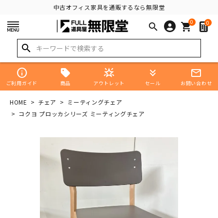
中古オフィス家具を通販するなら無限堂
0
0
search
shopping_cart
search
info
star_shine
keyboard_double_arrow_down
mail_outline
商品
ご利用ガイド
アウトレット
セール
お問い合わせ
HOME
チェア
ミーティングチェア
コクヨ プロッカシリーズ ミーティングチェア