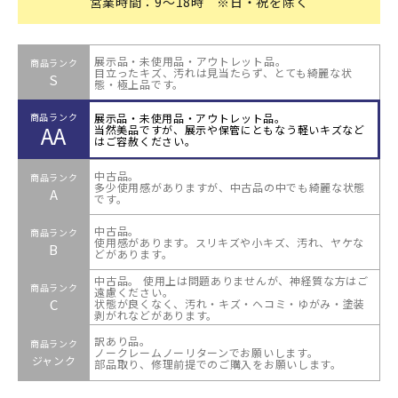
営業時間：9～18時 ※日・祝を除く
展示品・未使用品・アウトレット品。
商品ランク
目立ったキズ、汚れは見当たらず、とても綺麗な状
S
態・極上品です。
展示品・未使用品・アウトレット品。
商品ランク
AA
当然美品ですが、展示や保管にともなう軽いキズなど
はご容赦ください。
中古品。
商品ランク
多少使用感がありますが、中古品の中でも綺麗な状態
A
です。
中古品。
商品ランク
使用感があります。スリキズや小キズ、汚れ、ヤケな
B
どがあります。
中古品。 使用上は問題ありませんが、神経質な方はご
商品ランク
遠慮ください。
C
状態が良くなく、汚れ・キズ・ヘコミ・ゆがみ・塗装
剥がれなどがあります。
訳あり品。
商品ランク
ノークレームノーリターンでお願いします。
ジャンク
部品取り、修理前提でのご購入をお願いします。