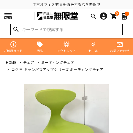
中古オフィス家具を通販するなら無限堂
0
0
search
shopping_cart
search
info
star_shine
keyboard_double_arrow_down
mail_outline
商品
ご利用ガイド
アウトレット
セール
お問い合わせ
HOME
チェア
ミーティングチェア
コクヨ キャンパスアップシリーズ ミーティングチェア