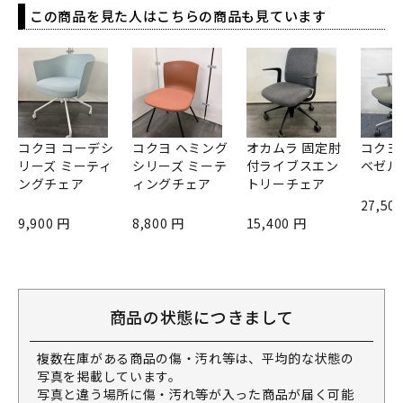
この商品を見た人はこちらの商品も見ています
コクヨ コーデシ
コクヨ ヘミング
オカムラ 固定肘
コクヨ
リーズ ミーティ
シリーズ ミーテ
付ライブスエン
ベゼル
ングチェア
ィングチェア
トリーチェア
27,50
9,900 円
8,800 円
15,400 円
商品の状態につきまして
複数在庫がある商品の傷・汚れ等は、平均的な状態の
写真を掲載しています。
写真と違う場所に傷・汚れ等が入った商品が届く可能