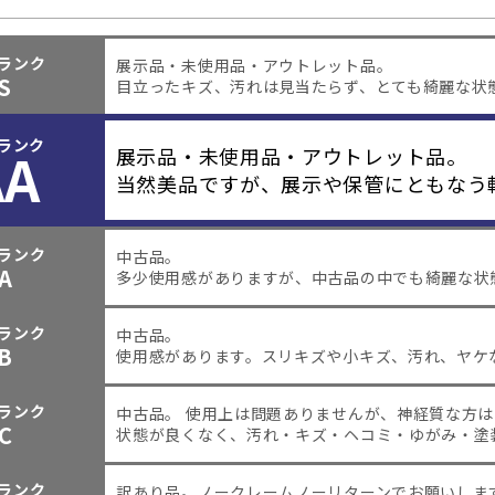
ランク
展示品・未使用品・アウトレット品。
S
目立ったキズ、汚れは見当たらず、とても綺麗な状
ランク
AA
展示品・未使用品・アウトレット品。
当然美品ですが、展示や保管にともなう
ランク
中古品。
A
多少使用感がありますが、中古品の中でも綺麗な状
ランク
中古品。
B
使用感があります。スリキズや小キズ、汚れ、ヤケ
ランク
中古品。 使用上は問題ありませんが、神経質な方
C
状態が良くなく、汚れ・キズ・ヘコミ・ゆがみ・塗
ランク
訳あり品。
ノークレームノーリターンでお願いしま