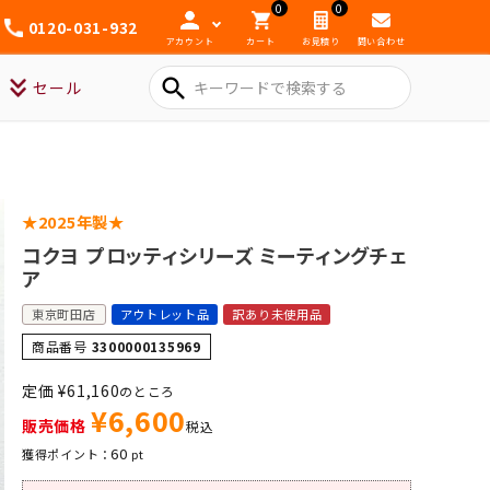
0
0
0120-031-932
アカウント
カート
お見積り
問い合わせ
search
セール
★2025年製★
コクヨ プロッティシリーズ ミーティングチェ
ア
東京町田店
アウトレット品
訳あり未使用品
商品番号
3300000135969
定価
¥
61,160
のところ
¥
6,600
販売価格
税込
60