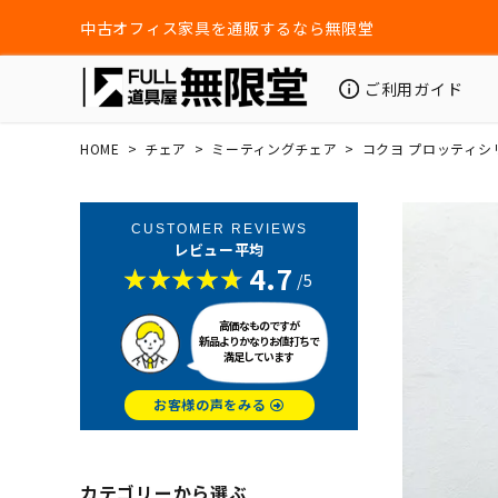
中古オフィス家具を通販するなら無限堂
ご利用ガイド
HOME
チェア
ミーティングチェア
コクヨ プロッティシ
CUSTOMER REVIEWS
レビュー平均
4.7
/5
高価なものですが
新品よりかなりお値打ちで
満足しています
お客様の声をみる
カテゴリーから選ぶ