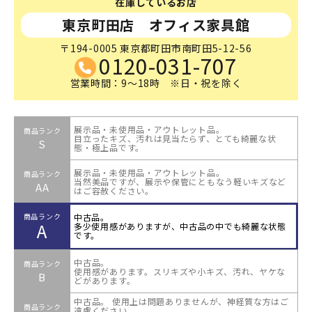
在庫しているお店
東京町田店 オフィス家具館
〒194-0005 東京都町田市南町田5-12-56
0120-031-707
営業時間：9～18時 ※日・祝を除く
展示品・未使用品・アウトレット品。
商品ランク
目立ったキズ、汚れは見当たらず、とても綺麗な状
S
態・極上品です。
展示品・未使用品・アウトレット品。
商品ランク
当然美品ですが、展示や保管にともなう軽いキズなど
AA
はご容赦ください。
中古品。
商品ランク
A
多少使用感がありますが、中古品の中でも綺麗な状態
です。
中古品。
商品ランク
使用感があります。スリキズや小キズ、汚れ、ヤケな
B
どがあります。
中古品。 使用上は問題ありませんが、神経質な方はご
商品ランク
遠慮ください。