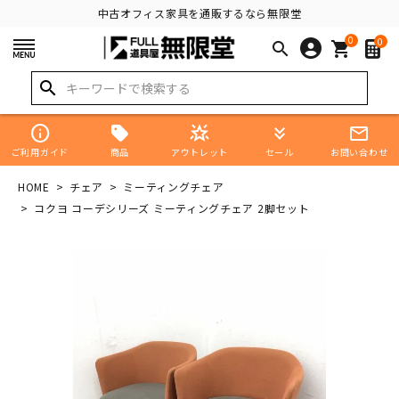
中古オフィス家具を通販するなら無限堂
0
0
search
shopping_cart
search
info
star_shine
keyboard_double_arrow_down
mail_outline
商品
ご利用ガイド
アウトレット
セール
お問い合わせ
HOME
チェア
ミーティングチェア
コクヨ コーデシリーズ ミーティングチェア 2脚セット