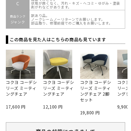
C
状態が良くなく、汚れ・キズ・ヘコミ・ゆがみ・塗装
剥がれなどがあります。
訳あり品。
商品ランク
ノークレームノーリターンでお願いします。
ジャンク
部品取り、修理前提でのご購入をお願いします。
この商品を見た人はこちらの商品も見ています
コクヨ コーデシ
コクヨ コーデシ
コクヨ コーデシ
コクヨ
リーズ ミーティ
リーズ ミーティ
リーズ ミーティ
リーズ
ングチェア
ングチェア
ングチェア 2脚
ングチ
セット
17,600 円
12,100 円
9,900
19,800 円