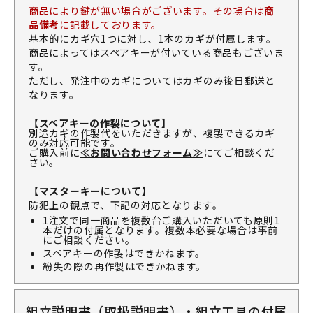
商品により鍵が無い場合がございます。その場合は
商
品備考
に記載しております。
基本的にカギ穴1つに対し、1本のカギが付属します。
商品によってはスペアキーが付いている商品もございま
す。
ただし、発注中のカギについてはカギのみ後日郵送と
なります。
【スペアキーの作製について】
別途カギの作製代をいただきますが、複製できるカギ
のみ対応可能です。
ご購入前に
≪お問い合わせフォーム≫
にてご相談くだ
さい。
【マスターキーについて】
防犯上の観点で、下記の対応となります。
1注文で同一商品を複数台ご購入いただいても原則1
本だけの付属となります。複数本必要な場合は事前
にご相談ください。
スペアキーの作製はできかねます。
紛失の際の再作製はできかねます。
組立説明書（取扱説明書）・組立工具の付属