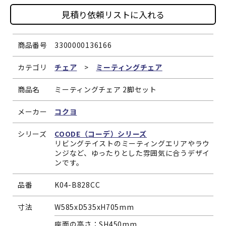
見積り依頼リストに入れる
商品番号
3300000136166
カテゴリ
チェア
>
ミーティングチェア
商品名
ミーティングチェア 2脚セット
メーカー
コクヨ
シリーズ
COODE（コーデ）シリーズ
リビングテイストのミーティングエリアやラウ
ンジなど、ゆったりとした雰囲気に合うデザイ
ンです。
品番
K04-B828CC
寸法
W585xD535xH705mm
座面の高さ：SH450mm