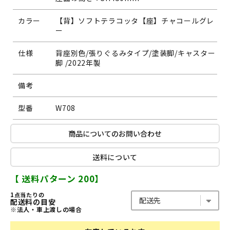
カラー
【背】ソフトテラコッタ【座】チャコールグレ
ー
仕様
背座別色/張りぐるみタイプ/塗装脚/キャスター
脚 /2022年製
備考
型番
W708
商品についてのお問い合わせ
送料について
【 送料パターン 200】
1点当たりの
配送料の目安
※法人・車上渡しの場合