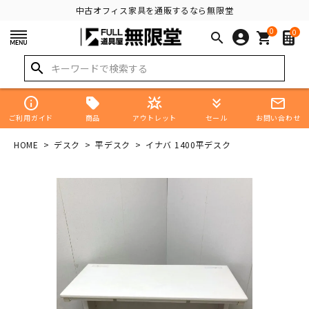
中古オフィス家具を通販するなら無限堂
0
0
search
shopping_cart
search
info
star_shine
keyboard_double_arrow_down
mail_outline
商品
ご利用ガイド
アウトレット
セール
お問い合わせ
HOME
デスク
平デスク
イナバ 1400平デスク