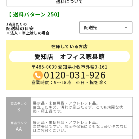
送料について
【 送料パターン 250】
1点当たりの
配送料の目安
※法人・車上渡しの場合
在庫しているお店
愛知店 オフィス家具館
〒485-0039 愛知県小牧市外堀3-161
0120-031-926
営業時間：9～18時 ※日・祝を除く
展示品・未使用品・アウトレット品。
商品ランク
目立ったキズ、汚れは見当たらず、とても綺麗な状
S
態・極上品です。
展示品・未使用品・アウトレット品。
商品ランク
当然美品ですが、展示や保管にともなう軽いキズなど
AA
はご容赦ください。