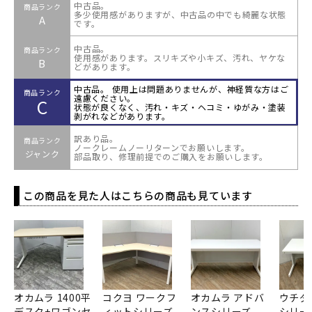
中古品。
商品ランク
多少使用感がありますが、中古品の中でも綺麗な状態
A
です。
中古品。
商品ランク
使用感があります。スリキズや小キズ、汚れ、ヤケな
B
どがあります。
中古品。 使用上は問題ありませんが、神経質な方はご
商品ランク
遠慮ください。
C
状態が良くなく、汚れ・キズ・ヘコミ・ゆがみ・塗装
剥がれなどがあります。
訳あり品。
商品ランク
ノークレームノーリターンでお願いします。
ジャンク
部品取り、修理前提でのご購入をお願いします。
この商品を見た人はこちらの商品も見ています
オカムラ 1400平
コクヨ ワークフ
オカムラ アドバ
ウチダ
デスク+ワゴンセ
ィットシリーズ
ンスシリーズ
シリーズ