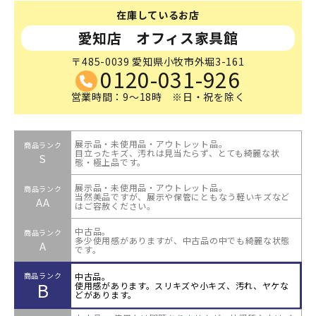
在庫しているお店
愛知店 オフィス家具館
〒485-0039 愛知県小牧市外堀3-161
0120-031-926
営業時間：9～18時 ※日・祝を除く
展示品・未使用品・アウトレット品。
商品ランク
目立ったキズ、汚れは見当たらず、とても綺麗な状
S
態・極上品です。
展示品・未使用品・アウトレット品。
商品ランク
当然美品ですが、展示や保管にともなう軽いキズなど
AA
はご容赦ください。
中古品。
商品ランク
多少使用感がありますが、中古品の中でも綺麗な状態
A
です。
中古品。
商品ランク
B
使用感があります。スリキズや小キズ、汚れ、ヤケな
どがあります。