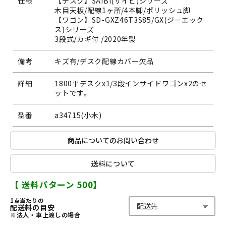
仕様
【デスク】SAIBI(サイビ)シリーズ
木目天板/配線1ヶ所/4本脚/ポリッシュ脚
【ワゴン】SD-GXZ46T3S85/GX(ジーエック
ス)シリーズ
3段式/カギ付 /2020年製
備考
キズ有/デスク配線カバー欠品
詳細
1800平デスクx1/3段インサイドワゴンx2のセ
ットです。
型番
a34715(小木)
商品についてのお問い合わせ
送料について
【 送料パターン 500】
1点当たりの
配送料の目安
※法人・車上渡しの場合