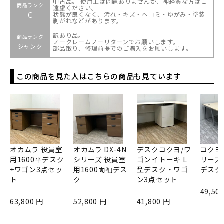
中古品。 使用上は問題ありませんが、神経質な方はご
商品ランク
遠慮ください。
C
状態が良くなく、汚れ・キズ・ヘコミ・ゆがみ・塗装
剥がれなどがあります。
訳あり品。
商品ランク
ノークレームノーリターンでお願いします。
ジャンク
部品取り、修理前提でのご購入をお願いします。
この商品を見た人はこちらの商品も見ています
オカムラ 役員室
オカムラ DX-4N
デスクコクヨ/ワ
コクヨ
用1600平デスク
シリーズ 役員室
ゴンイトーキ L
リーズ 
+ワゴン3点セッ
用1600両袖デス
型デスク・ワゴ
デスク
ト
ク
ン3点セット
49,50
63,800 円
52,800 円
41,800 円