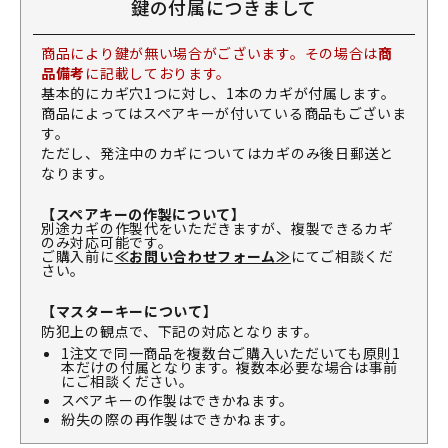
鍵の付属につきまして
商品により鍵が無い場合がございます。その場合は
商
品備考
に記載しております。
基本的にカギ穴1つに対し、1本のカギが付属します。
商品によってはスペアキーが付いている商品もございま
す。
ただし、発注中のカギについてはカギのみ後日郵送と
なります。
【スペアキーの作製について】
別途カギの作製代をいただきますが、複製できるカギ
のみ対応可能です。
ご購入前に
≪お問い合わせフォーム≫
にてご相談くだ
さい。
【マスターキーについて】
防犯上の観点で、下記の対応となります。
1注文で同一商品を複数台ご購入いただいても原則1
本だけの付属となります。複数本必要な場合は事前
にご相談ください。
スペアキーの作製はできかねます。
紛失の際の再作製はできかねます。