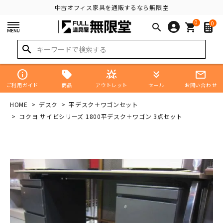
中古オフィス家具を通販するなら無限堂
0
0
search
shopping_cart
search
info
star_shine
keyboard_double_arrow_down
mail_outline
商品
ご利用ガイド
アウトレット
セール
お問い合わせ
HOME
デスク
平デスク＋ワゴンセット
コクヨ サイビシリーズ 1800平デスク＋ワゴン 3点セット