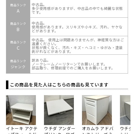
中古品。
商品ランク
多少使用感がありますが、中古品の中でも綺麗な状態
A
です。
中古品。
商品ランク
使用感があります。スリキズや小キズ、汚れ、ヤケな
B
どがあります。
中古品。 使用上は問題ありませんが、神経質な方はご
商品ランク
遠慮ください。
C
状態が良くなく、汚れ・キズ・ヘコミ・ゆがみ・塗装
剥がれなどがあります。
訳あり品。
商品ランク
ノークレームノーリターンでお願いします。
ジャンク
部品取り、修理前提でのご購入をお願いします。
この商品を見た人はこちらの商品も見ています
イトーキ アクテ
ウチダ アンダー
オカムラ アドバ
ウチダ