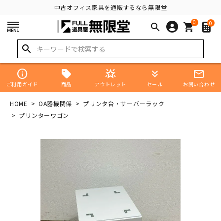
中古オフィス家具を通販するなら無限堂
0
0
search
shopping_cart
search
info
star_shine
keyboard_double_arrow_down
mail_outline
商品
ご利用ガイド
アウトレット
セール
お問い合わせ
HOME
OA器機関係
プリンタ台・サーバーラック
プリンターワゴン