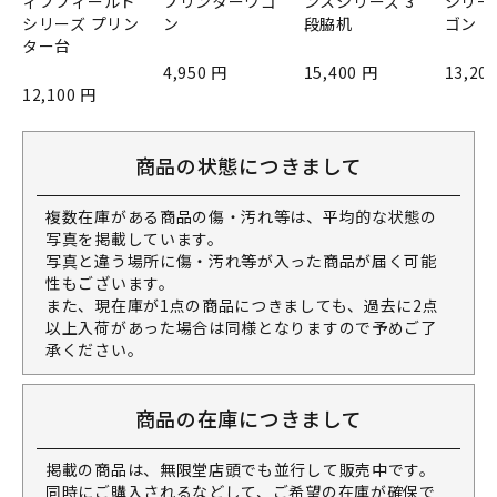
ィブフィールド
プリンターワゴ
ンスシリーズ 3
シリー
シリーズ プリン
ン
段脇机
ゴン
ター台
4,950 円
15,400 円
13,20
12,100 円
商品の状態につきまして
複数在庫がある商品の傷・汚れ等は、平均的な状態の
写真を掲載しています。
写真と違う場所に傷・汚れ等が入った商品が届く可能
性もございます。
また、現在庫が1点の商品につきましても、過去に2点
以上入荷があった場合は同様となりますので予めご了
承ください。
商品の在庫につきまして
掲載の商品は、無限堂店頭でも並行して販売中です。
同時にご購入されるなどして、ご希望の在庫が確保で