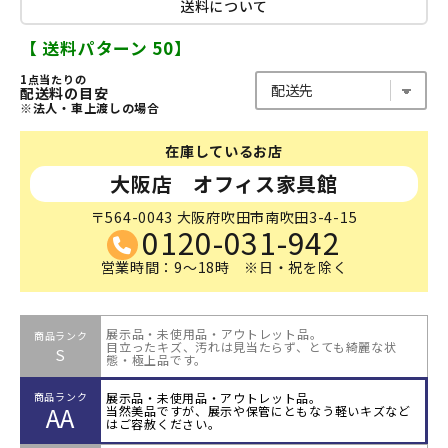
送料について
【 送料パターン 50】
1点当たりの
配送料の目安
※法人・車上渡しの場合
在庫しているお店
大阪店 オフィス家具館
〒564-0043 大阪府吹田市南吹田3-4-15
0120-031-942
営業時間：9～18時 ※日・祝を除く
展示品・未使用品・アウトレット品。
商品ランク
目立ったキズ、汚れは見当たらず、とても綺麗な状
S
態・極上品です。
展示品・未使用品・アウトレット品。
商品ランク
AA
当然美品ですが、展示や保管にともなう軽いキズなど
はご容赦ください。