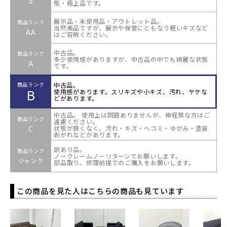
S
態・極上品です。
展示品・未使用品・アウトレット品。
商品ランク
当然美品ですが、展示や保管にともなう軽いキズなど
AA
はご容赦ください。
中古品。
商品ランク
多少使用感がありますが、中古品の中でも綺麗な状態
A
です。
中古品。
商品ランク
B
使用感があります。スリキズや小キズ、汚れ、ヤケな
どがあります。
中古品。 使用上は問題ありませんが、神経質な方はご
商品ランク
遠慮ください。
C
状態が良くなく、汚れ・キズ・ヘコミ・ゆがみ・塗装
剥がれなどがあります。
訳あり品。
商品ランク
ノークレームノーリターンでお願いします。
ジャンク
部品取り、修理前提でのご購入をお願いします。
この商品を見た人はこちらの商品も見ています