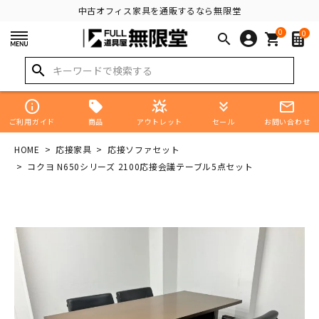
中古オフィス家具を通販するなら無限堂
0
0
search
shopping_cart
search
info
star_shine
keyboard_double_arrow_down
mail_outline
商品
ご利用ガイド
アウトレット
セール
お問い合わせ
HOME
応接家具
応接ソファセット
コクヨ N650シリーズ 2100応接会議テーブル5点セット