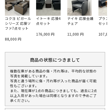
コクヨ ピガール
イトーキ 応接4
ナイキ 応接会議
プラス
シリーズ 応接ソ
点セット
チェア
セット
ファ7点セット
176,000 円
11,000 円
107,8
88,000 円
商品の状態につきまして
複数在庫がある商品の傷・汚れ等は、平均的な状態の
写真を掲載しています。
写真と違う場所に傷・汚れ等が入った商品が届く可能
性もございます。
また、現在庫が1点の商品につきましても、過去に2点
以上入荷があった場合は同様となりますので予めご了
承ください。