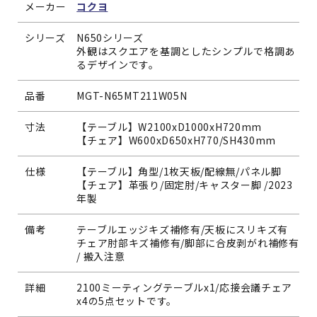
メーカー
コクヨ
シリーズ
N650シリーズ
外観はスクエアを基調としたシンプルで格調あ
るデザインです。
品番
MGT-N65MT211W05N
寸法
【テーブル】W2100xD1000xH720mm
【チェア】W600xD650xH770/SH430mm
仕様
【テーブル】角型/1枚天板/配線無/パネル脚
【チェア】革張り/固定肘/キャスター脚 /2023
年製
備考
テーブルエッジキズ補修有/天板にスリキズ有
チェア肘部キズ補修有/脚部に合皮剥がれ補修有
/ 搬入注意
詳細
2100ミーティングテーブルx1/応接会議チェア
x4の5点セットです。