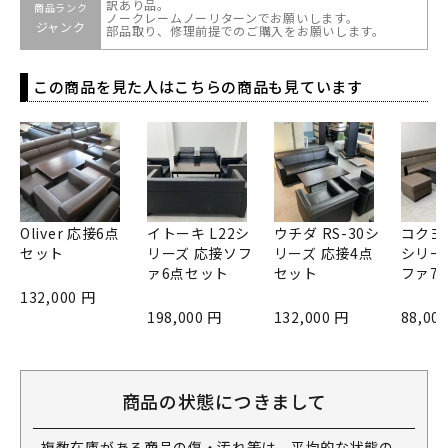
訳あり品。
商品ランク
ノークレームノーリターンでお願いします。
ジャンク
部品取り、修理前提でのご購入をお願いします。
この商品を見た人はこちらの商品も見ています
Oliver 応接6点
イトーキ L22シ
ウチダ RS-30シ
コクヨ
セット
リーズ 応接ソフ
リーズ 応接4点
シリー
ァ6点セット
セット
ファ7
132,000 円
198,000 円
132,000 円
88,00
商品の状態につきまして
複数在庫がある商品の傷・汚れ等は、平均的な状態の