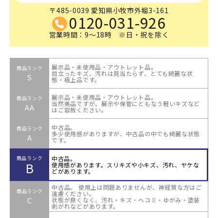
〒485-0039 愛知県小牧市外堀3-161
0120-031-926
営業時間：9～18時 ※日・祝を除く
展示品・未使用品・アウトレット品。
商品ランク
目立ったキズ、汚れは見当たらず、とても綺麗な状
S
態・極上品です。
展示品・未使用品・アウトレット品。
商品ランク
当然美品ですが、展示や保管にともなう軽いキズなど
AA
はご容赦ください。
中古品。
商品ランク
多少使用感がありますが、中古品の中でも綺麗な状態
A
です。
中古品。
商品ランク
B
使用感があります。スリキズや小キズ、汚れ、ヤケな
どがあります。
中古品。 使用上は問題ありませんが、神経質な方はご
商品ランク
遠慮ください。
C
状態が良くなく、汚れ・キズ・ヘコミ・ゆがみ・塗装
剥がれなどがあります。