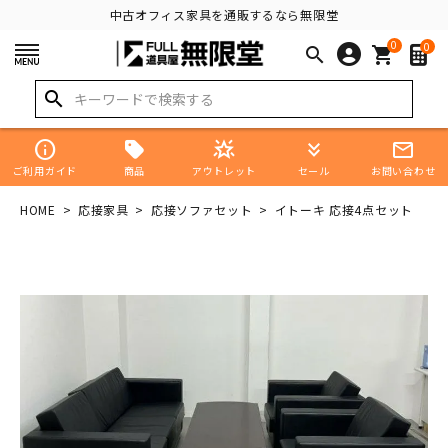
中古オフィス家具を通販するなら無限堂
0
0
search
shopping_cart
search
info
star_shine
keyboard_double_arrow_down
mail_outline
商品
ご利用ガイド
アウトレット
セール
お問い合わせ
HOME
応接家具
応接ソファセット
イトーキ 応接4点セット