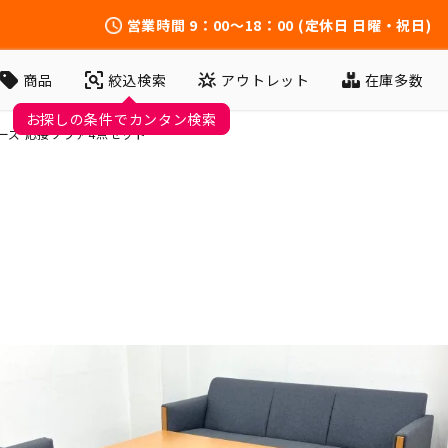
営業時間
9：00～18：00
(定休日 日曜・祝日)
アウトレット
在庫多数
商品
絞込検索
お探しの条件でカンタン検索
ーズ 応接ソファ4点セット