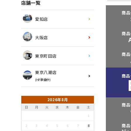
店舗一覧
商品
愛知店
商品
大阪店
商品
東京町田店
東京八潮店
商品
(HP準備中)
2026年8月
商品
日
月
火
水
木
金
土
1
商品
2
3
4
5
6
7
8