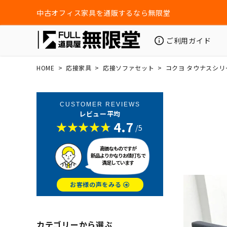
中古オフィス家具を通販するなら無限堂
ご利用ガイド
HOME
応接家具
応接ソファセット
コクヨ タウナスシリ
CUSTOMER REVIEWS
レビュー平均
4.7
/5
高価なものですが
新品よりかなりお値打ちで
満足しています
お客様の声をみる
カテゴリーから選ぶ