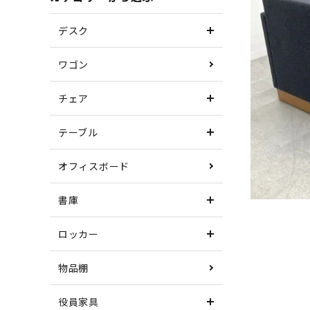
デスク
ワゴン
チェア
テーブル
オフィスボード
書庫
ロッカー
物品棚
役員家具