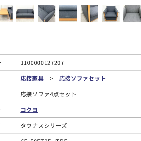
号
1100000127207
リ
応接家具
>
応接ソファセット
応接ソファ4点セット
ー
コクヨ
ズ
タウナスシリーズ