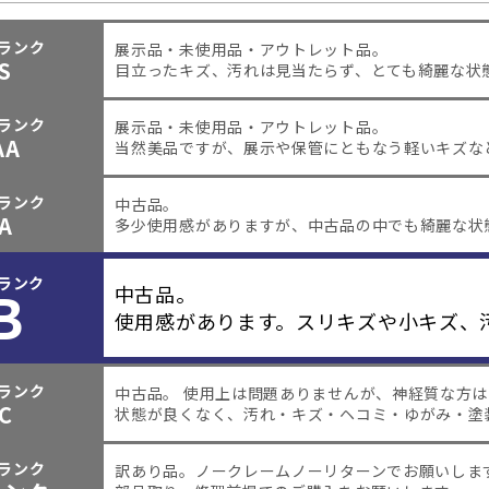
ランク
展示品・未使用品・アウトレット品。
S
目立ったキズ、汚れは見当たらず、とても綺麗な状
ランク
展示品・未使用品・アウトレット品。
AA
当然美品ですが、展示や保管にともなう軽いキズな
ランク
中古品。
A
多少使用感がありますが、中古品の中でも綺麗な状
ランク
B
中古品。
使用感があります。スリキズや小キズ、
ランク
中古品。 使用上は問題ありませんが、神経質な方
C
状態が良くなく、汚れ・キズ・ヘコミ・ゆがみ・塗
ランク
訳あり品。
ノークレームノーリターンでお願いしま