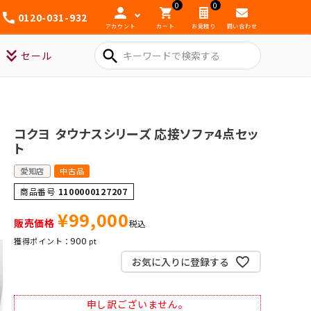
0
0
0120-031-932
アカウント
カート
お見積り
問い合わせ
search
セール
コクヨ タウナスシリーズ 応接ソファ4点セッ
ト
愛知店
中古品
商品番号
1100000127207
¥
99,000
販売価格
税込
900
お気に入りに登録する
申し訳ございません。