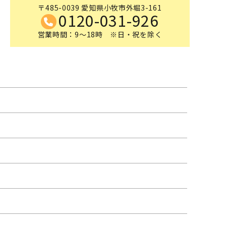
〒485-0039 愛知県小牧市外堀3-161
0120-031-926
営業時間：9～18時 ※日・祝を除く