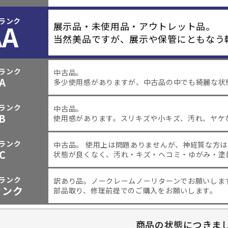
ランク
AA
展示品・未使用品・アウトレット品。
当然美品ですが、展示や保管にともなう
ランク
中古品。
A
多少使用感がありますが、中古品の中でも綺麗な状
ランク
中古品。
B
使用感があります。スリキズや小キズ、汚れ、ヤケ
ランク
中古品。 使用上は問題ありませんが、神経質な方
C
状態が良くなく、汚れ・キズ・ヘコミ・ゆがみ・塗
ランク
訳あり品。
ノークレームノーリターンでお願いしま
ャンク
部品取り、修理前提でのご購入をお願いします。
商品の状態につきま