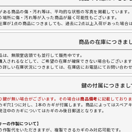
がある商品の傷・汚れ等は、平均的な状態の写真を掲載しています
う場所に傷・汚れ等が入った商品が届く可能性もございます。
在庫が1点の商品につきましても、過去に2点以上入荷があった場合
商品の在庫につきま
品は、無限堂店頭でも並行して販売中です。
購入されるなどして、ご希望の在庫が確保できない場合もございます
の詳しい在庫状況につきましては、在庫店にお電話にてお問い合わ
鍵の付属につきまし
り鍵が無い場合がございます。その場合は
商品備考
に記載しておりま
カギ穴1つに対し、1本のカギが付属します。商品によってはスペア
発注中のカギについてはカギのみ後日郵送となります。
キーの作製について】
の作製代をいただきますが、複製できるカギのみ対応可能です。