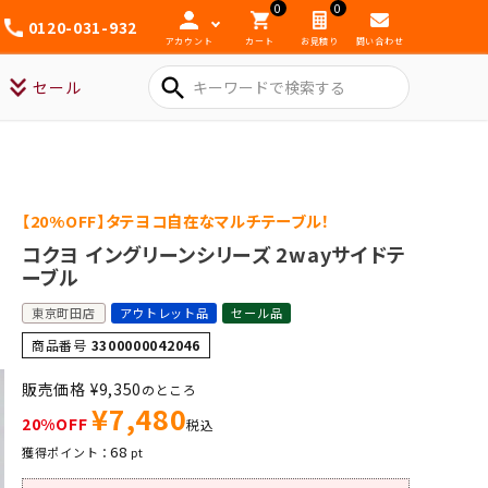
0
0
0120-031-932
アカウント
カート
お見積り
問い合わせ
search
セール
【20%OFF】タテヨコ自在なマルチテーブル！
コクヨ イングリーンシリーズ 2wayサイドテ
ーブル
東京町田店
アウトレット品
セール品
商品番号
3300000042046
販売価格
¥
9,350
のところ
¥
7,480
20%OFF
税込
68