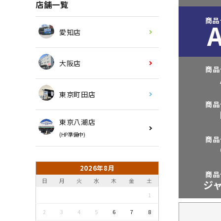
店舗一覧
商品
愛知店
大阪店
商品
東京町田店
商品
東京八潮店
(HP準備中)
商品
2026年8月
商品
日
月
火
水
木
金
土
ジ
1
2
3
4
5
6
7
8