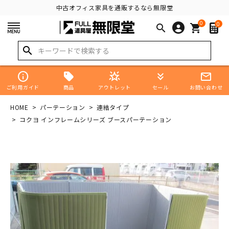
中古オフィス家具を通販するなら無限堂
0
0
search
shopping_cart
search
info
star_shine
keyboard_double_arrow_down
mail_outline
商品
ご利用ガイド
アウトレット
セール
お問い合わせ
HOME
パーテーション
連結タイプ
コクヨ インフレームシリーズ ブースパーテーション