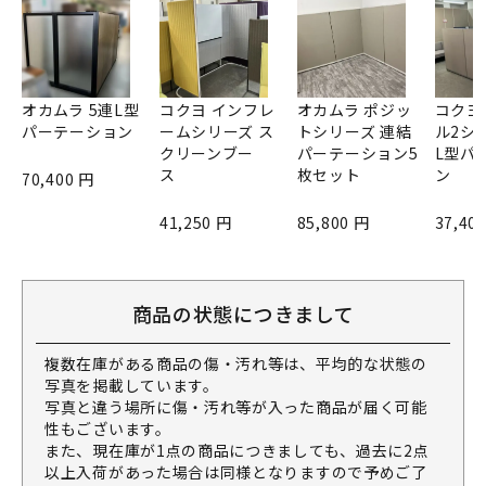
オカムラ 5連L型
コクヨ インフレ
オカムラ ポジッ
コクヨ
パーテーション
ームシリーズ ス
トシリーズ 連結
ル2シ
クリーンブー
パーテーション5
L型パ
ス
枚セット
ン
70,400 円
41,250 円
85,800 円
37,40
商品の状態につきまして
複数在庫がある商品の傷・汚れ等は、平均的な状態の
写真を掲載しています。
写真と違う場所に傷・汚れ等が入った商品が届く可能
性もございます。
また、現在庫が1点の商品につきましても、過去に2点
以上入荷があった場合は同様となりますので予めご了