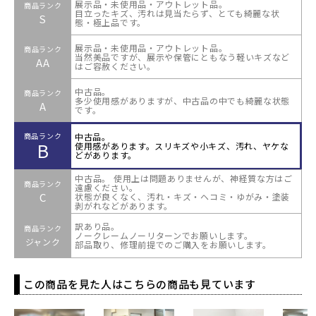
展示品・未使用品・アウトレット品。
商品ランク
目立ったキズ、汚れは見当たらず、とても綺麗な状
S
態・極上品です。
展示品・未使用品・アウトレット品。
商品ランク
当然美品ですが、展示や保管にともなう軽いキズなど
AA
はご容赦ください。
中古品。
商品ランク
多少使用感がありますが、中古品の中でも綺麗な状態
A
です。
中古品。
商品ランク
B
使用感があります。スリキズや小キズ、汚れ、ヤケな
どがあります。
中古品。 使用上は問題ありませんが、神経質な方はご
商品ランク
遠慮ください。
C
状態が良くなく、汚れ・キズ・ヘコミ・ゆがみ・塗装
剥がれなどがあります。
訳あり品。
商品ランク
ノークレームノーリターンでお願いします。
ジャンク
部品取り、修理前提でのご購入をお願いします。
この商品を見た人はこちらの商品も見ています