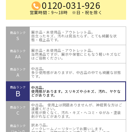
0120-031-926
営業時間：9～18時 ※日・祝を除く
展示品・未使用品・アウトレット品。
商品ランク
目立ったキズ、汚れは見当たらず、とても綺麗な状
S
態・極上品です。
展示品・未使用品・アウトレット品。
商品ランク
当然美品ですが、展示や保管にともなう軽いキズなど
AA
はご容赦ください。
中古品。
商品ランク
多少使用感がありますが、中古品の中でも綺麗な状態
A
です。
中古品。
商品ランク
B
使用感があります。スリキズや小キズ、汚れ、ヤケな
どがあります。
中古品。 使用上は問題ありませんが、神経質な方はご
商品ランク
遠慮ください。
C
状態が良くなく、汚れ・キズ・ヘコミ・ゆがみ・塗装
剥がれなどがあります。
訳あり品。
商品ランク
ノークレームノーリターンでお願いします。
ジャンク