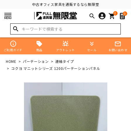
中古オフィス家具を通販するなら無限堂
0
0
search
shopping_cart
search
info
star_shine
keyboard_double_arrow_down
mail_outline
商品
ご利用ガイド
アウトレット
セール
お問い合わせ
HOME
パーテーション
連結タイプ
コクヨ マニットシリーズ 1200パーテーションパネル