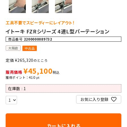
工具不要でスピーディーにレイアウト！
イトーキ FZRシリーズ 4連L型パーテーション
商品番号
2200000089732
大阪店
中古品
定価
¥
265,320
のところ
¥
45,100
販売価格
税込
410
在庫数
1
お気に入り登録
カートに入れる