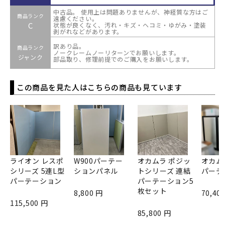
中古品。 使用上は問題ありませんが、神経質な方はご
商品ランク
遠慮ください。
C
状態が良くなく、汚れ・キズ・ヘコミ・ゆがみ・塗装
剥がれなどがあります。
訳あり品。
商品ランク
ノークレームノーリターンでお願いします。
ジャンク
部品取り、修理前提でのご購入をお願いします。
この商品を見た人はこちらの商品も見ています
ライオン レスポ
W900パーテー
オカムラ ポジッ
オカム
シリーズ 5連L型
ションパネル
トシリーズ 連結
パーテ
パーテーション
パーテーション5
枚セット
8,800 円
70,40
115,500 円
85,800 円