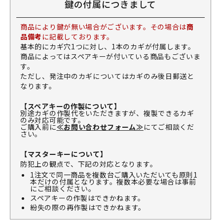
鍵の付属につきまして
商品により鍵が無い場合がございます。その場合は
商
品備考
に記載しております。
基本的にカギ穴1つに対し、1本のカギが付属します。
商品によってはスペアキーが付いている商品もございま
す。
ただし、発注中のカギについてはカギのみ後日郵送と
なります。
【スペアキーの作製について】
別途カギの作製代をいただきますが、複製できるカギ
のみ対応可能です。
ご購入前に
≪お問い合わせフォーム≫
にてご相談くだ
さい。
【マスターキーについて】
防犯上の観点で、下記の対応となります。
1注文で同一商品を複数台ご購入いただいても原則1
本だけの付属となります。複数本必要な場合は事前
にご相談ください。
スペアキーの作製はできかねます。
紛失の際の再作製はできかねます。