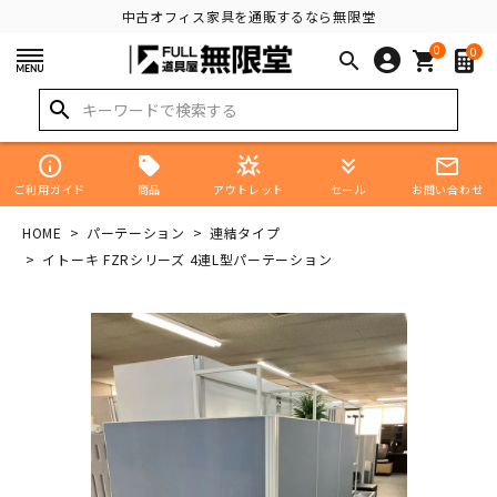
中古オフィス家具を通販するなら無限堂
0
0
search
shopping_cart
search
info
star_shine
keyboard_double_arrow_down
mail_outline
商品
ご利用ガイド
アウトレット
セール
お問い合わせ
HOME
パーテーション
連結タイプ
イトーキ FZRシリーズ 4連L型パーテーション