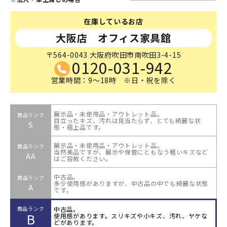
在庫しているお店
大阪店 オフィス家具館
〒564-0043 大阪府吹田市南吹田3-4-15
0120-031-942
営業時間：9～18時 ※日・祝を除く
展示品・未使用品・アウトレット品。
商品ランク
目立ったキズ、汚れは見当たらず、とても綺麗な状
S
態・極上品です。
展示品・未使用品・アウトレット品。
商品ランク
当然美品ですが、展示や保管にともなう軽いキズなど
AA
はご容赦ください。
中古品。
商品ランク
多少使用感がありますが、中古品の中でも綺麗な状態
A
です。
中古品。
商品ランク
B
使用感があります。スリキズや小キズ、汚れ、ヤケな
どがあります。