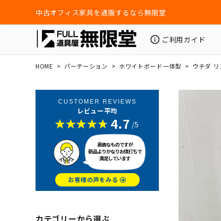
中古オフィス家具を通販するなら無限堂
ご利用ガイド
HOME
パーテーション
ホワイトボード一体型
ウチダ リ
CUSTOMER REVIEWS
レビュー平均
4.7
/5
高価なものですが
新品よりかなりお値打ちで
満足しています
お客様の声をみる
カテゴリーから選ぶ