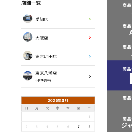
店舗一覧
商品
愛知店
商品
大阪店
商品
東京町田店
商品
東京八潮店
(HP準備中)
商品
2026年8月
日
月
火
水
木
金
土
1
商品
ジ
2
3
4
5
6
7
8