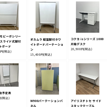
 モビーボシリー
コクヨ isシリーズ 1000
オカムラ 縦型脚付ホワ
下スライド式脚付
片袖デスク
イトボードパーテーショ
トボード
20,900円
(税込)
ン
0円
(税込)
15,400円
(税込)
動予定表
円
(税込)
W900パーテーションパ
アイリスチトセ サイド
ネル
スタックテーブル