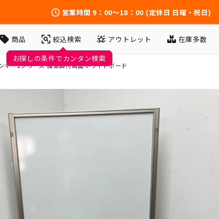
営業時間
9：00～18：00
(定休日 日曜・祝日)
アウトレット
在庫多数
商品
絞込検索
お探しの条件でカンタン検索
ンキー2シリーズ 縦型脚付両面ホワイトボード