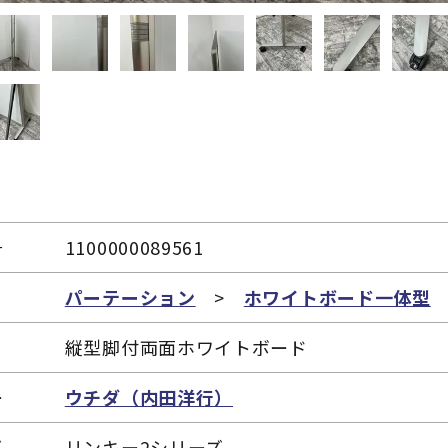
号
1100000089561
リ
パーテーション
>
ホワイトボード一体型
縦型脚付両面ホワイトボード
ー
ウチダ（内田洋行）
ズ
リンキー2シリーズ