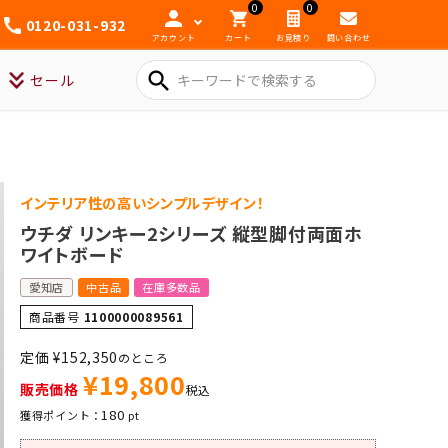
0
0
0120-031-932
アカウント
カート
お見積り
問い合わせ
search
セール
インテリア性の高いシンプルデザイン！
ウチダ リンキー2シリーズ 縦型脚付両面ホ
ワイトボード
愛知店
中古品
在庫多数品
商品番号
1100000089561
定価
¥
152,350
のところ
¥
19,800
販売価格
税込
180