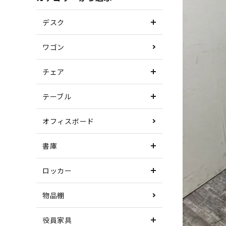
デスク
ワゴン
チェア
テーブル
オフィスボード
書庫
ロッカー
物品棚
役員家具