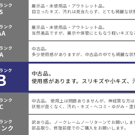
ランク
展示品・未使用品・アウトレット品。
S
目立ったキズ、汚れは見当たらず、とても綺麗な状
ランク
展示品・未使用品・アウトレット品。
AA
当然美品ですが、展示や保管にともなう軽いキズな
ランク
中古品。
A
多少使用感がありますが、中古品の中でも綺麗な状
ランク
B
中古品。
使用感があります。スリキズや小キズ、
ランク
中古品。 使用上は問題ありませんが、神経質な方
C
状態が良くなく、汚れ・キズ・ヘコミ・ゆがみ・塗
ランク
訳あり品。
ノークレームノーリターンでお願いしま
ャンク
部品取り、修理前提でのご購入をお願いします。