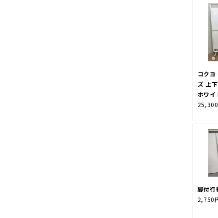
コクヨ
ズ 上
ホワイ
25,30
脚付行
2,750