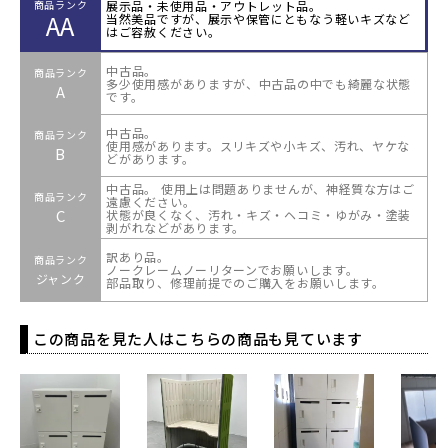
展示品・未使用品・アウトレット品。
商品ランク
AA
当然美品ですが、展示や保管にともなう軽いキズなど
はご容赦ください。
中古品。
商品ランク
多少使用感がありますが、中古品の中でも綺麗な状態
A
です。
中古品。
商品ランク
使用感があります。スリキズや小キズ、汚れ、ヤケな
B
どがあります。
中古品。 使用上は問題ありませんが、神経質な方はご
商品ランク
遠慮ください。
C
状態が良くなく、汚れ・キズ・ヘコミ・ゆがみ・塗装
剥がれなどがあります。
訳あり品。
商品ランク
ノークレームノーリターンでお願いします。
ジャンク
部品取り、修理前提でのご購入をお願いします。
この商品を見た人はこちらの商品も見ています