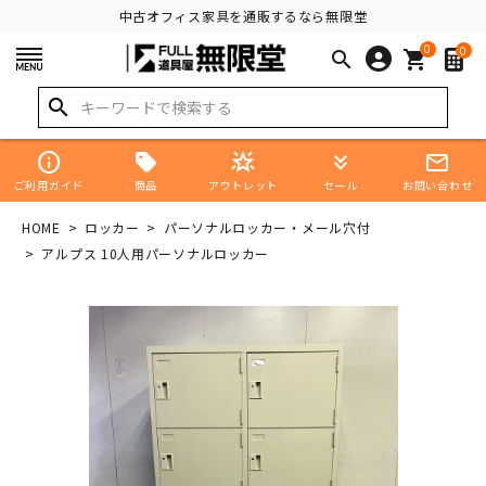
中古オフィス家具を通販するなら無限堂
0
0
search
shopping_cart
search
info
star_shine
keyboard_double_arrow_down
mail_outline
商品
ご利用ガイド
アウトレット
セール
お問い合わせ
HOME
ロッカー
パーソナルロッカー・メール穴付
アルプス 10人用パーソナルロッカー