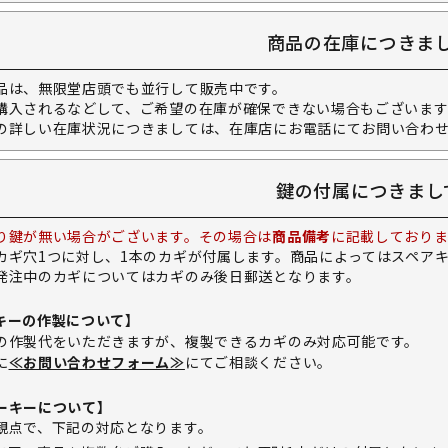
商品の在庫につきま
品は、無限堂店頭でも並行して販売中です。
購入されるなどして、ご希望の在庫が確保できない場合もございます
の詳しい在庫状況につきましては、在庫店にお電話にてお問い合わ
鍵の付属につきまし
り鍵が無い場合がございます。その場合は
商品備考
に記載しておりま
カギ穴1つに対し、1本のカギが付属します。商品によってはスペア
発注中のカギについてはカギのみ後日郵送となります。
キーの作製について】
の作製代をいただきますが、複製できるカギのみ対応可能です。
に
≪お問い合わせフォーム≫
にてご相談ください。
ーキーについて】
観点で、下記の対応となります。