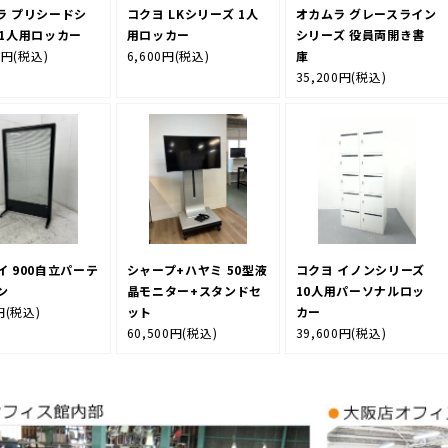
ラ プリシードシ
コクヨ LKシリーズ 1人
オカムラ グレースライン
 1人用ロッカー
用ロッカー
シリーズ 役員両開き書
0円
(税込)
6,600円
(税込)
庫
35,200円
(税込)
イ 900自立パーテ
シャープ+ハヤミ 50型液
コクヨ イノンシリーズ
ン
晶モニター+スタンドセ
10人用パーソナルロッ
円
(税込)
ット
カー
60,500円
(税込)
39,600円
(税込)