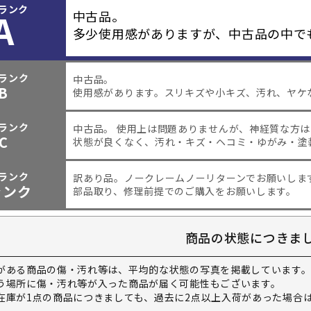
ランク
A
中古品。
多少使用感がありますが、中古品の中で
ランク
中古品。
B
使用感があります。スリキズや小キズ、汚れ、ヤケ
ランク
中古品。 使用上は問題ありませんが、神経質な方
C
状態が良くなく、汚れ・キズ・ヘコミ・ゆがみ・塗
ランク
訳あり品。
ノークレームノーリターンでお願いしま
ャンク
部品取り、修理前提でのご購入をお願いします。
商品の状態につきま
がある商品の傷・汚れ等は、平均的な状態の写真を掲載しています
う場所に傷・汚れ等が入った商品が届く可能性もございます。
在庫が1点の商品につきましても、過去に2点以上入荷があった場合