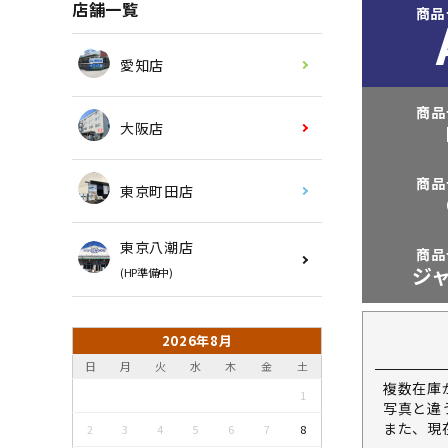
店舗一覧
商品
愛知店
商品
大阪店
商品
東京町田店
東京八潮店
商品
ジ
(HP準備中)
2026年8月
日
月
火
水
木
金
土
複数在庫
1
写真と違
また、現
2
3
4
5
6
7
8