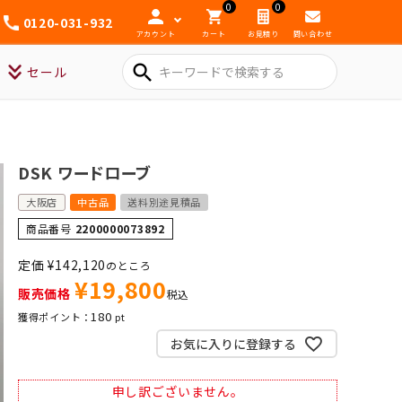
0
0
0120-031-932
アカウント
カート
お見積り
問い合わせ
search
セール
DSK ワードローブ
大阪店
中古品
送料別途見積品
商品番号
2200000073892
定価
¥
142,120
のところ
¥
19,800
販売価格
税込
180
お気に入りに登録する
申し訳ございません。