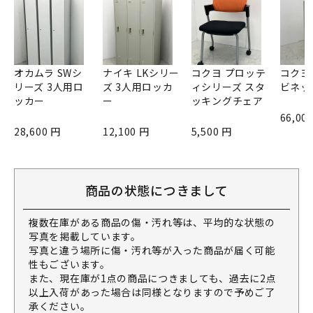
オカムラ SWシ
ナイキ LKシリー
コクヨ プロッテ
コクヨ
リーズ 3人用ロ
ズ 3人用ロッカ
ィシリーズ スタ
ビネッ
ッカー
ー
ッキングチェア
66,00
28,600 円
12,100 円
5,500 円
商品の状態につきまして
複数在庫がある商品の傷・汚れ等は、平均的な状態の
写真を掲載しています。
写真と違う場所に傷・汚れ等が入った商品が届く可能
性もございます。
また、現在庫が1点の商品につきましても、過去に2点
以上入荷があった場合は同様となりますので予めご了
承ください。