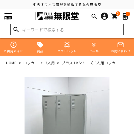
中古オフィス家具を通販するなら無限堂
0
0
search
shopping_cart
search
info
star_shine
keyboard_double_arrow_down
mail_outline
商品
ご利用ガイド
アウトレット
セール
お問い合わせ
HOME
ロッカー
3人用
プラス LKシリーズ 3人用ロッカー