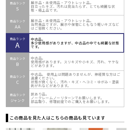
展示品・未使用品・アウトレット品。
商品ランク
目立ったキズ、汚れは見当たらず、とても綺麗な状
S
態・極上品です。
展示品・未使用品・アウトレット品。
商品ランク
当然美品ですが、展示や保管にともなう軽いキズなど
AA
はご容赦ください。
中古品。
商品ランク
A
多少使用感がありますが、中古品の中でも綺麗な状態
です。
中古品。
商品ランク
使用感があります。スリキズや小キズ、汚れ、ヤケな
B
どがあります。
中古品。 使用上は問題ありませんが、神経質な方はご
商品ランク
遠慮ください。
C
状態が良くなく、汚れ・キズ・ヘコミ・ゆがみ・塗装
剥がれなどがあります。
訳あり品。
商品ランク
ノークレームノーリターンでお願いします。
ジャンク
部品取り、修理前提でのご購入をお願いします。
この商品を見た人はこちらの商品も見ています