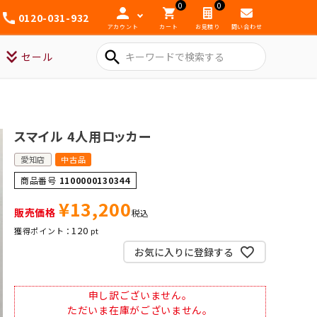
0
0
0120-031-932
アカウント
カート
お見積り
問い合わせ
search
セール
スマイル 4人用ロッカー
愛知店
中古品
商品番号
1100000130344
¥
13,200
販売価格
税込
120
お気に入りに登録する
申し訳ございません。
ただいま在庫がございません。