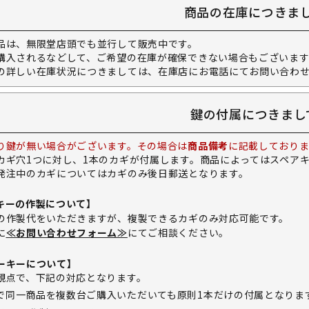
商品の在庫につきま
品は、無限堂店頭でも並行して販売中です。
購入されるなどして、ご希望の在庫が確保できない場合もございます
の詳しい在庫状況につきましては、在庫店にお電話にてお問い合わ
鍵の付属につきまし
り鍵が無い場合がございます。その場合は
商品備考
に記載しておりま
カギ穴1つに対し、1本のカギが付属します。商品によってはスペア
発注中のカギについてはカギのみ後日郵送となります。
キーの作製について】
の作製代をいただきますが、複製できるカギのみ対応可能です。
に
≪お問い合わせフォーム≫
にてご相談ください。
ーキーについて】
観点で、下記の対応となります。
で同一商品を複数台ご購入いただいても原則1本だけの付属となりま