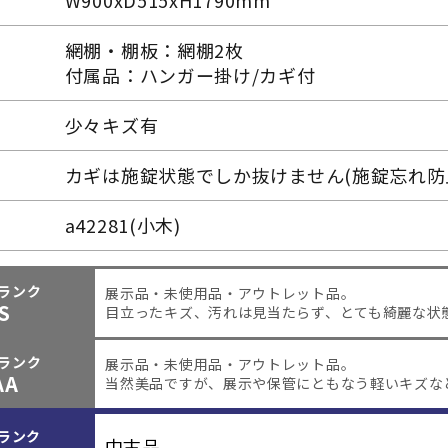
W900xD515xH1790mm
網棚・棚板：網棚2枚
付属品：ハンガー掛け/カギ付
少々キズ有
カギは施錠状態でしか抜けません(施錠忘れ防
a42281(小木)
ランク
展示品・未使用品・アウトレット品。
S
目立ったキズ、汚れは見当たらず、とても綺麗な状
ランク
展示品・未使用品・アウトレット品。
AA
当然美品ですが、展示や保管にともなう軽いキズな
ランク
中古品。