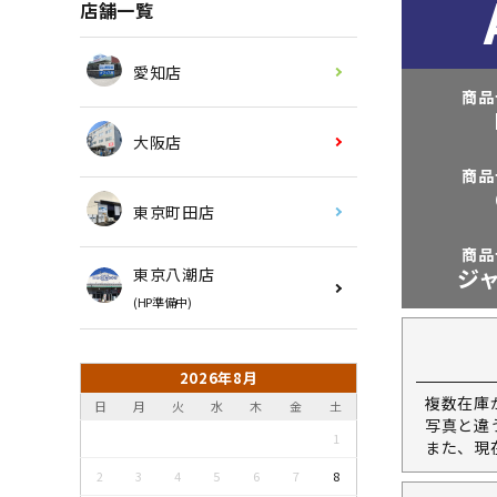
店舗一覧
愛知店
商品
大阪店
商品
東京町田店
商品
ジ
東京八潮店
(HP準備中)
2026年8月
複数在庫
日
月
火
水
木
金
土
写真と違
1
また、現
2
3
4
5
6
7
8