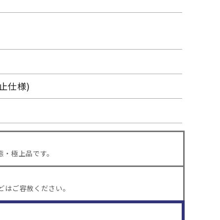
止仕様)
態・極上品です。
どはご容赦ください。