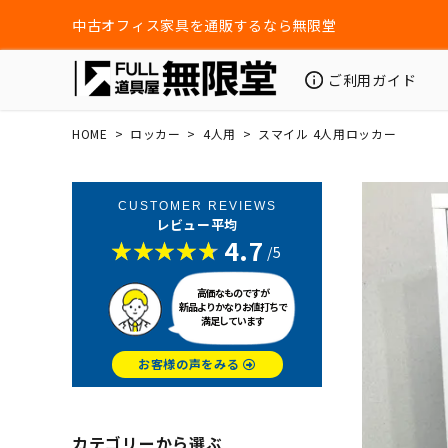
中古オフィス家具を通販するなら無限堂
ご利用ガイド
HOME
ロッカー
4人用
スマイル 4人用ロッカー
CUSTOMER REVIEWS
レビュー平均
4.7
/5
高価なものですが
新品よりかなりお値打ちで
満足しています
お客様の声をみる
カテゴリーから選ぶ