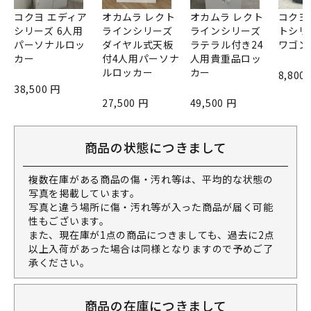
コクヨ エディア
オカムラ レクト
オカムラ レクト
コクヨ
シリーズ 6人用
ラインシリーズ
ラインシリーズ
トシリ
パーソナルロッ
ダイヤル式天板
ラテラル付き24
ワゴン
カー
付4人用パーソナ
人用貴重品ロッ
ルロッカー
カー
8,800
38,500 円
27,500 円
49,500 円
商品の状態につきまして
複数在庫がある商品の傷・汚れ等は、平均的な状態の
写真を掲載しています。
写真と違う場所に傷・汚れ等が入った商品が届く可能
性もございます。
また、現在庫が1点の商品につきましても、過去に2点
以上入荷があった場合は同様となりますので予めご了
承ください。
商品の在庫につきまして