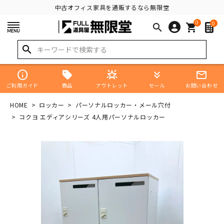
中古オフィス家具を通販するなら無限堂
0
0
search
shopping_cart
search
info
star_shine
keyboard_double_arrow_down
mail_outline
商品
ご利用ガイド
アウトレット
セール
お問い合わせ
HOME
ロッカー
パーソナルロッカー・メール穴付
コクヨ エディアシリーズ 4人用パーソナルロッカー