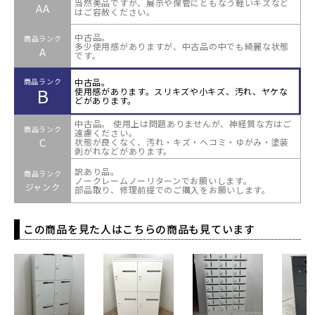
当然美品ですが、展示や保管にともなう軽いキズなど
AA
はご容赦ください。
中古品。
商品ランク
多少使用感がありますが、中古品の中でも綺麗な状態
A
です。
中古品。
商品ランク
B
使用感があります。スリキズや小キズ、汚れ、ヤケな
どがあります。
中古品。 使用上は問題ありませんが、神経質な方はご
商品ランク
遠慮ください。
C
状態が良くなく、汚れ・キズ・ヘコミ・ゆがみ・塗装
剥がれなどがあります。
訳あり品。
商品ランク
ノークレームノーリターンでお願いします。
ジャンク
部品取り、修理前提でのご購入をお願いします。
この商品を見た人はこちらの商品も見ています