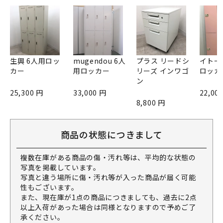
生興 6人用ロッ
mugendou 6人
プラス リードシ
イトー
カー
用ロッカー
リーズ インワゴ
ロッカ
ン
25,300 円
33,000 円
22,00
8,800 円
商品の状態につきまして
複数在庫がある商品の傷・汚れ等は、平均的な状態の
写真を掲載しています。
写真と違う場所に傷・汚れ等が入った商品が届く可能
性もございます。
また、現在庫が1点の商品につきましても、過去に2点
以上入荷があった場合は同様となりますので予めご了
承ください。