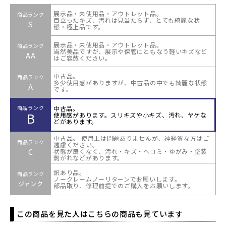
展示品・未使用品・アウトレット品。
商品ランク
目立ったキズ、汚れは見当たらず、とても綺麗な状
S
態・極上品です。
展示品・未使用品・アウトレット品。
商品ランク
当然美品ですが、展示や保管にともなう軽いキズなど
AA
はご容赦ください。
中古品。
商品ランク
多少使用感がありますが、中古品の中でも綺麗な状態
A
です。
中古品。
商品ランク
B
使用感があります。スリキズや小キズ、汚れ、ヤケな
どがあります。
中古品。 使用上は問題ありませんが、神経質な方はご
商品ランク
遠慮ください。
C
状態が良くなく、汚れ・キズ・ヘコミ・ゆがみ・塗装
剥がれなどがあります。
訳あり品。
商品ランク
ノークレームノーリターンでお願いします。
ジャンク
部品取り、修理前提でのご購入をお願いします。
この商品を見た人はこちらの商品も見ています