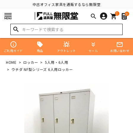
中古オフィス家具を通販するなら無限堂
0
0
search
shopping_cart
search
info
star_shine
keyboard_double_arrow_down
mail_outline
商品
ご利用ガイド
アウトレット
セール
お問い合わせ
HOME
ロッカー
5人用・6人用
ウチダ NF型シリーズ 6人用ロッカー