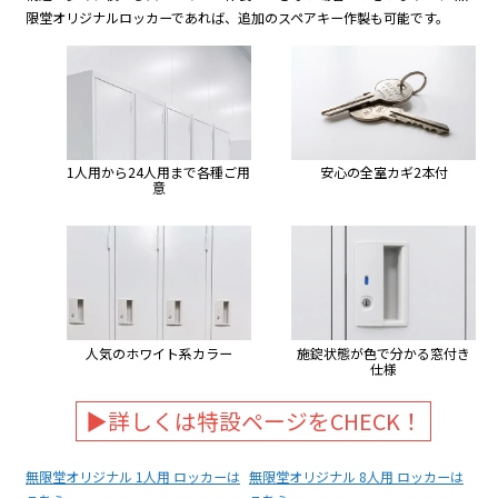
限堂オリジナルロッカーであれば、追加のスペアキー作製も可能です。
1人用から24人用まで各種ご用
安心の全室カギ2本付
意
人気のホワイト系カラー
施錠状態が色で分かる窓付き
仕様
▶詳しくは特設ページをCHECK！
無限堂オリジナル
1人用 ロッカー
は
無限堂オリジナル
8人用 ロッカー
は