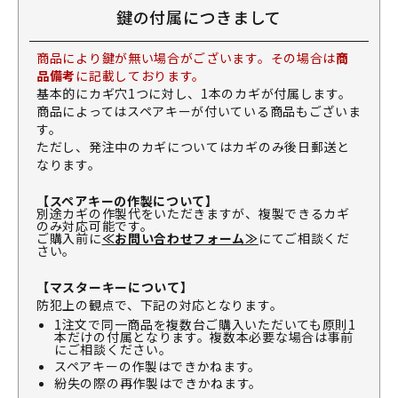
鍵の付属につきまして
商品により鍵が無い場合がございます。その場合は
商
品備考
に記載しております。
基本的にカギ穴1つに対し、1本のカギが付属します。
商品によってはスペアキーが付いている商品もございま
す。
ただし、発注中のカギについてはカギのみ後日郵送と
なります。
【スペアキーの作製について】
別途カギの作製代をいただきますが、複製できるカギ
のみ対応可能です。
ご購入前に
≪お問い合わせフォーム≫
にてご相談くだ
さい。
【マスターキーについて】
防犯上の観点で、下記の対応となります。
1注文で同一商品を複数台ご購入いただいても原則1
本だけの付属となります。複数本必要な場合は事前
にご相談ください。
スペアキーの作製はできかねます。
紛失の際の再作製はできかねます。