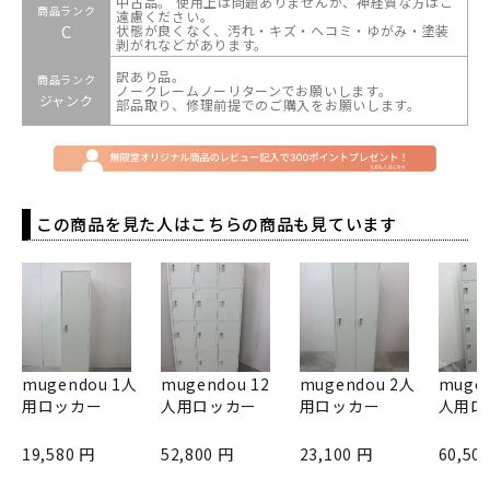
中古品。 使用上は問題ありませんが、神経質な方はご
商品ランク
遠慮ください。
C
状態が良くなく、汚れ・キズ・ヘコミ・ゆがみ・塗装
剥がれなどがあります。
訳あり品。
商品ランク
ノークレームノーリターンでお願いします。
ジャンク
部品取り、修理前提でのご購入をお願いします。
この商品を見た人はこちらの商品も見ています
mugendou 1人
mugendou 12
mugendou 2人
mugen
用ロッカー
人用ロッカー
用ロッカー
人用ロ
19,580 円
52,800 円
23,100 円
60,50