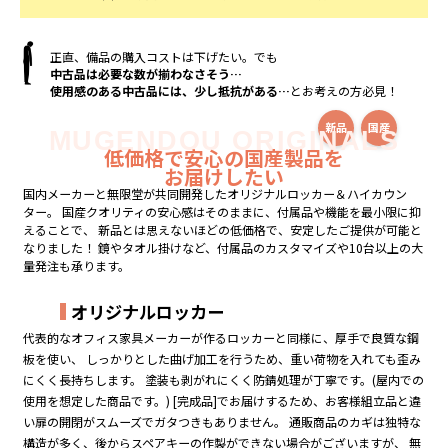
正直、備品の購入コストは下げたい。でも
中古品は必要な数が揃わなさそう…
使用感のある中古品には、少し抵抗がある…
とお考えの方必見！
新品
国産
MUGENDOU ORIGINALS
コストも品質も諦めない！
無限堂オリジナル商品
低価格で安心の国産製品を
がオススメ！
お届けしたい
国内メーカーと無限堂が共同開発したオリジナルロッカー＆ハイカウン
ター。
国産クオリティの安心感はそのままに、付属品や機能を最小限に抑
えることで、
新品とは思えないほどの低価格で、安定したご提供が可能と
なりました！
鏡やタオル掛けなど、付属品のカスタマイズや10台以上の大
量発注も承ります。
オリジナルロッカー
代表的なオフィス家具メーカーが作るロッカーと同様に、厚手で良質な鋼
板を使い、
しっかりとした曲げ加工を行うため、重い荷物を入れても歪み
にくく長持ちします。
塗装も剥がれにくく防錆処理が丁寧です。(屋内での
使用を想定した商品です。)
[完成品]でお届けするため、お客様組立品と違
い扉の開閉がスムーズでガタつきもありません。
通販商品のカギは独特な
構造が多く、後からスペアキーの作製ができない場合がございますが、
無