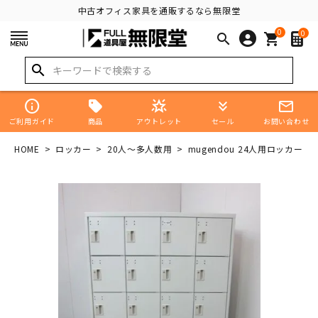
中古オフィス家具を通販するなら無限堂
0
0
search
shopping_cart
search
info
star_shine
keyboard_double_arrow_down
mail_outline
商品
ご利用ガイド
アウトレット
セール
お問い合わせ
HOME
ロッカー
20人～多人数用
mugendou 24人用ロッカー