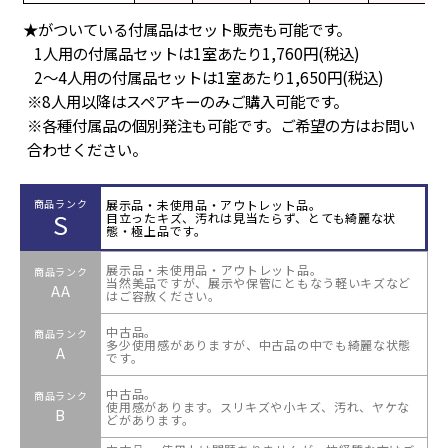
★がついている付属品はセット販売も可能です。
1人用の付属品セットは1室あたり1,760円(税込)
2～4人用の付属品セットは1室あたり1,650円(税込)
※8人用以降はスペアキーのみご購入可能です。
※各種付属品の個別発注も可能です。ご希望の方はお問い
合わせください。
展示品・未使用品・アウトレット品。
商品ランク
S
目立ったキズ、汚れは見当たらず、とても綺麗な状
態・極上品です。
展示品・未使用品・アウトレット品。
商品ランク
当然美品ですが、展示や保管にともなう軽いキズなど
AA
はご容赦ください。
中古品。
商品ランク
多少使用感がありますが、中古品の中でも綺麗な状態
A
です。
中古品。
商品ランク
使用感があります。スリキズや小キズ、汚れ、ヤケな
B
どがあります。