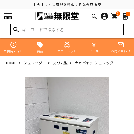
中古オフィス家具を通販するなら無限堂
0
0
search
shopping_cart
search
info
star_shine
keyboard_double_arrow_down
mail_outline
商品
ご利用ガイド
アウトレット
セール
お問い合わせ
HOME
シュレッダー
スリム型
ナカバヤシ シュレッダー