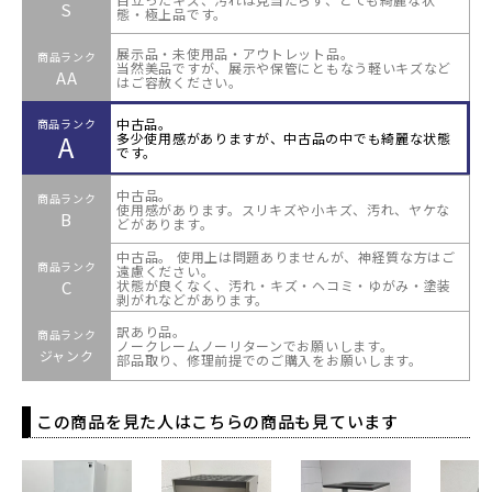
S
態・極上品です。
展示品・未使用品・アウトレット品。
商品ランク
当然美品ですが、展示や保管にともなう軽いキズなど
AA
はご容赦ください。
中古品。
商品ランク
A
多少使用感がありますが、中古品の中でも綺麗な状態
です。
中古品。
商品ランク
使用感があります。スリキズや小キズ、汚れ、ヤケな
B
どがあります。
中古品。 使用上は問題ありませんが、神経質な方はご
商品ランク
遠慮ください。
C
状態が良くなく、汚れ・キズ・ヘコミ・ゆがみ・塗装
剥がれなどがあります。
訳あり品。
商品ランク
ノークレームノーリターンでお願いします。
ジャンク
部品取り、修理前提でのご購入をお願いします。
この商品を見た人はこちらの商品も見ています