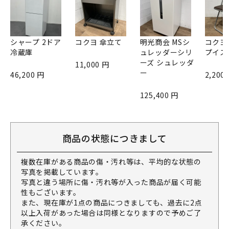
シャープ 2ドア
コクヨ 傘立て
明光商会 MSシ
コクヨ
冷蔵庫
ュレッダーシリ
プイス
ーズ シュレッダ
11,000 円
ー
46,200 円
2,200
125,400 円
商品の状態につきまして
複数在庫がある商品の傷・汚れ等は、平均的な状態の
写真を掲載しています。
写真と違う場所に傷・汚れ等が入った商品が届く可能
性もございます。
また、現在庫が1点の商品につきましても、過去に2点
以上入荷があった場合は同様となりますので予めご了
承ください。