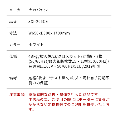
メーカー
ナカバヤシ
品番
SXI-206CE
寸法
W650xD300xH700mm
カラー
ホワイト
仕様
48kg/投入幅A3/クロスカット/定格8・7枚
(50/60Hz)/最大細断枚数15・13枚(50/60Hz)/
電源電圧100V・50/60Hz/51L /2019年製
備考
定格8枚までテスト済/小キズ・汚れ有 / 初期不
良のみ保証
注意事項
※簡易的な点検・整備を行った商品です。
中古品の為、ご使用の際にはモーターに負荷が
かからない定格枚数でのご利用を推奨いたしま
す。