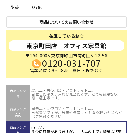
型番
O786
商品についてのお問い合わせ
在庫しているお店
東京町田店 オフィス家具館
〒194-0005 東京都町田市南町田5-12-56
0120-031-707
営業時間：9～18時 ※日・祝を除く
展示品・未使用品・アウトレット品。
商品ランク
目立ったキズ、汚れは見当たらず、とても綺麗な状
S
態・極上品です。
展示品・未使用品・アウトレット品。
商品ランク
当然美品ですが、展示や保管にともなう軽いキズなど
AA
はご容赦ください。
中古品。
商品ランク
多少使用感がありますが、中古品の中でも綺麗な状態