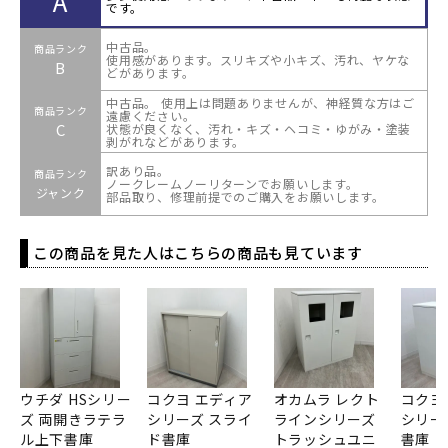
A
です。
中古品。
商品ランク
使用感があります。スリキズや小キズ、汚れ、ヤケな
B
どがあります。
中古品。 使用上は問題ありませんが、神経質な方はご
商品ランク
遠慮ください。
C
状態が良くなく、汚れ・キズ・ヘコミ・ゆがみ・塗装
剥がれなどがあります。
訳あり品。
商品ランク
ノークレームノーリターンでお願いします。
ジャンク
部品取り、修理前提でのご購入をお願いします。
この商品を見た人はこちらの商品も見ています
ウチダ HSシリー
コクヨ エディア
オカムラ レクト
コクヨ
ズ 両開きラテラ
シリーズ スライ
ラインシリーズ
シリー
ル上下書庫
ド書庫
トラッシュユニ
書庫