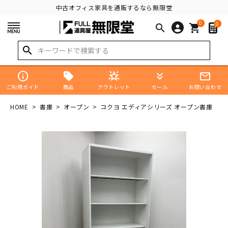
中古オフィス家具を通販するなら無限堂
0
0
search
shopping_cart
search
info
star_shine
keyboard_double_arrow_down
mail_outline
商品
ご利用ガイド
アウトレット
セール
お問い合わせ
HOME
書庫
オープン
コクヨ エディアシリーズ オープン書庫