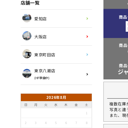
店舗一覧
商品
愛知店
大阪店
商品
東京町田店
商品
ジ
東京八潮店
(HP準備中)
2026年8月
複数在庫
日
月
火
水
木
金
土
写真と違
1
また、現
2
3
4
5
6
7
8