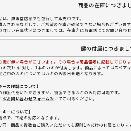
商品の在庫につきま
品は、無限堂店頭でも並行して販売中です。
購入されるなどして、ご希望の在庫が確保できない場合もございます
の詳しい在庫状況につきましては、在庫店にお電話にてお問い合わ
鍵の付属につきまし
り鍵が無い場合がございます。その場合は
商品備考
に記載しておりま
カギ穴1つに対し、1本のカギが付属します。商品によってはスペア
発注中のカギについてはカギのみ後日郵送となります。
キーの作製について】
の作製代をいただきますが、複製できるカギのみ対応可能です。
に
≪お問い合わせフォーム≫
にてご相談ください。
ーキーについて】
観点で、下記の対応となります。
で同一商品を複数台ご購入いただいても原則1本だけの付属となりま