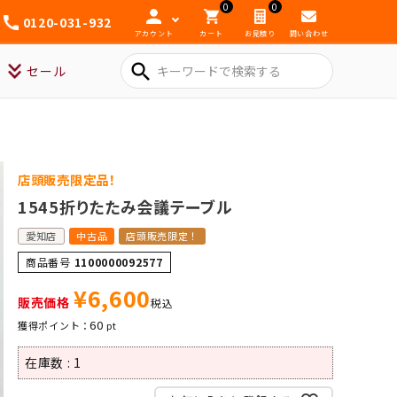
0
0
0120-031-932
アカウント
カート
お見積り
問い合わせ
search
セール
店頭販売限定品！
1545折りたたみ会議テーブル
愛知店
中古品
店頭販売限定！
商品番号
1100000092577
¥
6,600
販売価格
税込
60
在庫数
1