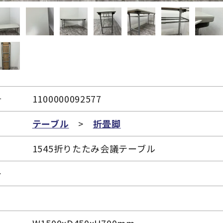
号
1100000092577
リ
テーブル
>
折畳脚
1545折りたたみ会議テーブル
ー